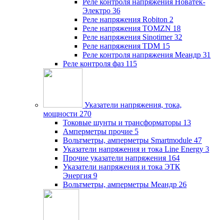
Реле контроля напряжения Новатек-
Электро
36
Реле напряжения Robiton
2
Реле напряжения TOMZN
18
Реле напряжения Sinotimer
32
Реле напряжения TDM
15
Реле контроля напряжения Меандр
31
Реле контроля фаз
115
Указатели напряжения, тока,
мощности
270
Токовые шунты и трансформаторы
13
Амперметры прочие
5
Вольтметры, амперметры Smartmodule
47
Указатели напряжения и тока Line Energy
3
Прочие указатели напряжения
164
Указатели напряжения и тока ЭТК
Энергия
9
Вольтметры, амперметры Меандр
26