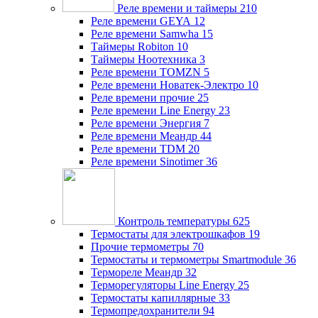
Реле времени и таймеры
210
Реле времени GEYA
12
Реле времени Samwha
15
Таймеры Robiton
10
Таймеры Ноотехника
3
Реле времени TOMZN
5
Реле времени Новатек-Электро
10
Реле времени прочие
25
Реле времени Line Energy
23
Реле времени Энергия
7
Реле времени Меандр
44
Реле времени TDM
20
Реле времени Sinotimer
36
Контроль температуры
625
Термостаты для электрошкафов
19
Прочие термометры
70
Термостаты и термометры Smartmodule
36
Термореле Меандр
32
Терморегуляторы Line Energy
25
Термостаты капиллярные
33
Термопредохранители
94