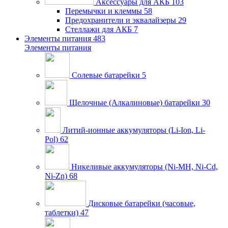
Аксессуары для АКБ
103
Перемычки и клеммы
58
Предохранители и эквалайзеры
29
Стеллажи для АКБ
7
Элементы питания
483
Элементы питания
Солевые батарейки
5
Щелочные (Алкалиновые) батарейки
30
Литий-ионные аккумуляторы (Li-Ion, Li-
Pol)
62
Никеливые аккумуляторы (Ni-MH, Ni-Cd,
Ni-Zn)
68
Дисковые батарейки (часовые,
таблетки)
47