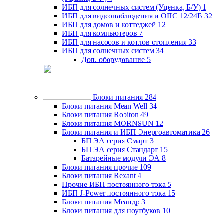
ИБП для солнечных систем (Уценка, Б/У)
1
ИБП для видеонаблюдения и ОПС 12/24В
32
ИБП для домов и коттеджей
12
ИБП для компьютеров
7
ИБП для насосов и котлов отопления
33
ИБП для солнечных систем
34
Доп. оборудование
5
Блоки питания
284
Блоки питания Mean Well
34
Блоки питания Robiton
49
Блоки питания MORNSUN
12
Блоки питания и ИБП Энергоавтоматика
26
БП ЭА серия Смарт
3
БП ЭА серия Стандарт
15
Батарейные модули ЭА
8
Блоки питания прочие
109
Блоки питания Rexant
4
Прочие ИБП постоянного тока
5
ИБП J-Power постоянного тока
15
Блоки питания Меандр
3
Блоки питания для ноутбуков
10