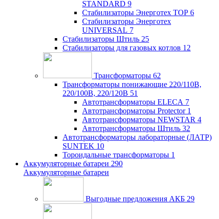
STANDARD
9
Стабилизаторы Энерготех TOP
6
Стабилизаторы Энерготех
UNIVERSAL
7
Стабилизаторы Штиль
25
Стабилизаторы для газовых котлов
12
Трансформаторы
62
Трансформаторы понижающие 220/110В,
220/100В, 220/120В
51
Автотрансформаторы ELECA
7
Автотрансформаторы Protector
1
Автотрансформаторы NEWSTAR
4
Автотрансформаторы Штиль
32
Автотрансформаторы лабораторные (ЛАТР)
SUNTEK
10
Тороидальные трансформаторы
1
Аккумуляторные батареи
290
Аккумуляторные батареи
Выгодные предложения АКБ
29