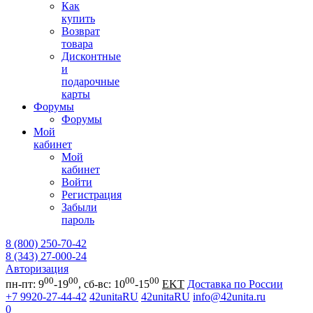
Как
купить
Возврат
товара
Дисконтные
и
подарочные
карты
Форумы
Форумы
Мой
кабинет
Мой
кабинет
Войти
Регистрация
Забыли
пароль
8 (800) 250-70-42
8 (343) 27-000-24
Авторизация
00
00
00
00
пн-пт: 9
-19
, сб-вс: 10
-15
EKT
Доставка по России
+7 9920-27-44-42
42unitaRU
42unitaRU
info@42unita.ru
0