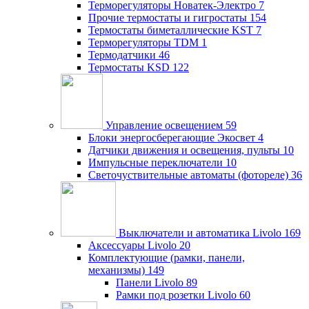
Терморегуляторы Новатек-Электро
7
Прочие термостаты и гигростаты
154
Термостаты биметаллические KST
7
Терморегуляторы TDM
1
Термодатчики
46
Термостаты KSD
122
Управление освещением
59
Блоки энергосберегающие Экосвет
4
Датчики движения и освещения, пульты
10
Импульсные переключатели
10
Светочуствительные автоматы (фотореле)
36
Выключатели и автоматика Livolo
169
Аксессуары Livolo
20
Комплектующие (рамки, панели,
механизмы)
149
Панели Livolo
89
Рамки под розетки Livolo
60