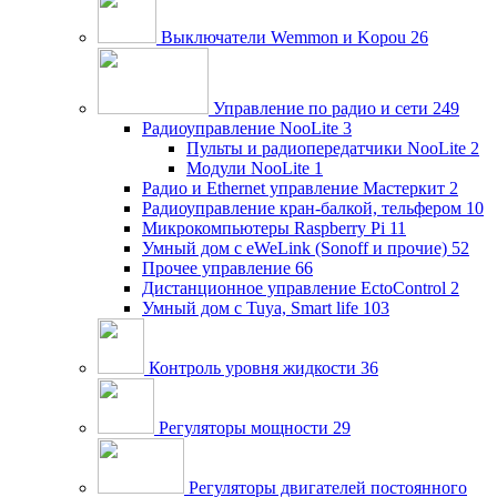
Выключатели Wemmon и Kopou
26
Управление по радио и сети
249
Радиоуправление NooLite
3
Пульты и радиопередатчики NooLite
2
Модули NooLite
1
Радио и Ethernet управление Мастеркит
2
Радиоуправление кран-балкой, тельфером
10
Микрокомпьютеры Raspberry Pi
11
Умный дом c eWeLink (Sonoff и прочие)
52
Прочее управление
66
Дистанционное управление EctoControl
2
Умный дом с Tuya, Smart life
103
Контроль уровня жидкости
36
Регуляторы мощности
29
Регуляторы двигателей постоянного