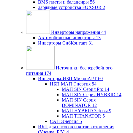
BMS платы и балансиры
56
Зарядные устройства FOXSUR
2
Инверторы напряжения
44
Автомобильные инверторы
13
Инверторы СибКонтакт
31
Источники бесперебойного
питания
174
Инверторы-ИБП МикроАРТ
60
ИБП МАП Энергия
54
МАП SIN Серия Pro
14
МАП SIN Серия HYBRID
14
МАП SIN Серия
DOMINATOR
12
МАП HYBRID 3 фазы
9
МАП TITANATOR
5
САП Энергия
5
ИБП для насосов и котлов отопления
(Уценка, Б/У)
4