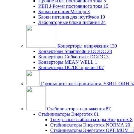
Прочие ИБП постоянного тока
5
ИБП J-Power постоянного тока
15
Блоки питания Меандр
3
Блоки питания для ноутбуков
10
Лабораторные блоки питания
24
Конверторы напряжения
139
Конверторы Smartmodule DC/DC
28
Конверторы Сибконтакт DC/DC
3
Конверторы MEAN WELL
1
Конверторы DC/DC прочие
107
Грозозащита электропитания, УЗИП, ОИН
5
Стабилизаторы напряжения
87
Стабилизаторы Энерготех
61
Трехфазные стабилизаторы Энерготех
8
Стабилизаторы Энерготех NORMA
20
Стабилизаторы Энерготех OPTIMUM
1