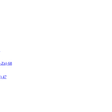
2
-Zn)
68
)
47