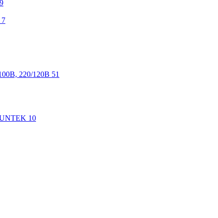
9
7
100В, 220/120В
51
 SUNTEK
10