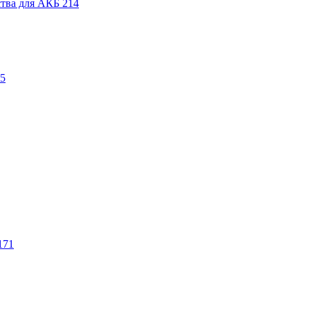
ства для АКБ
214
5
171