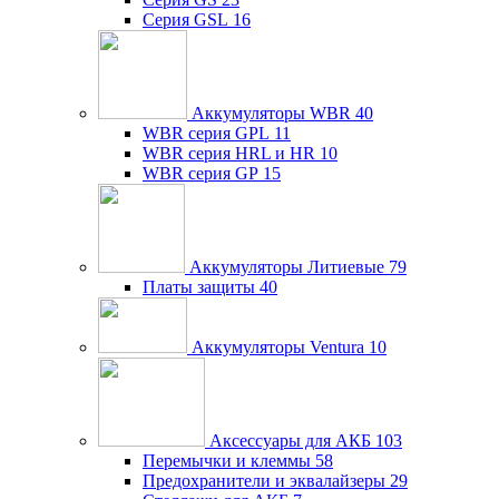
Серия GSL
16
Аккумуляторы WBR
40
WBR серия GPL
11
WBR серия HRL и HR
10
WBR серия GP
15
Аккумуляторы Литиевые
79
Платы защиты
40
Аккумуляторы Ventura
10
Аксессуары для АКБ
103
Перемычки и клеммы
58
Предохранители и эквалайзеры
29