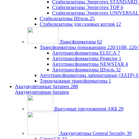
Стабилизаторы Энерготех STANDARD
Стабилизаторы Энерготех TOP
6
Стабилизаторы Энерготех UNIVERSAL
Стабилизаторы Штиль
25
Стабилизаторы для газовых котлов
12
Трансформаторы
62
Трансформаторы понижающие 220/110В, 220/
Автотрансформаторы ELECA
7
Автотрансформаторы Protector
1
Автотрансформаторы NEWSTAR
4
Автотрансформаторы Штиль
32
Автотрансформаторы лабораторные (ЛАТР)
Тороидальные трансформаторы
1
Аккумуляторные батареи
288
Аккумуляторные батареи
Выгодные предложения АКБ
29
Аккумуляторы General Security
39
Серия GS
23