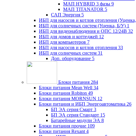
МАП HYBRID 3 фазы
9
МАП TITANATOR
5
САП Энергия
5
ИБП для насосов и котлов отопления (Уценка,
ИБП для солнечных систем (Уценка, Б/У)
1
ИБП для видеонаблюдения и ОПС 12/24В
32
ИБП для домов и коттеджей
12
ИБП для компьютеров
7
ИБП для насосов и котлов отопления
33
ИБП для солнечных систем
31
Доп. оборудование
5
Блоки питания
284
Блоки питания Mean Well
34
Блоки питания Robiton
49
Блоки питания MORNSUN
12
Блоки питания и ИБП Энергоавтоматика
26
БП ЭА серия Смарт
3
БП ЭА серия Стандарт
15
Батарейные модули ЭА
8
Блоки питания прочие
109
Блоки питания Rexant
4