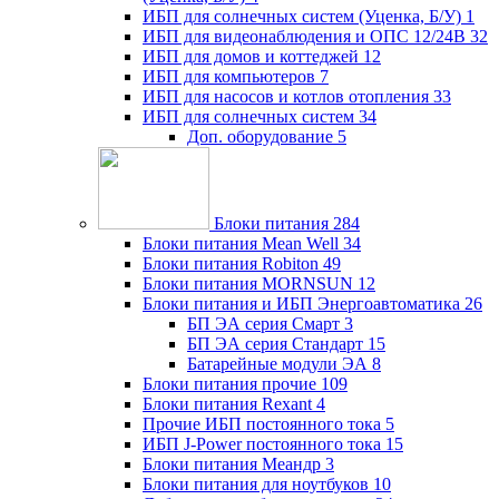
ИБП для солнечных систем (Уценка, Б/У)
1
ИБП для видеонаблюдения и ОПС 12/24В
32
ИБП для домов и коттеджей
12
ИБП для компьютеров
7
ИБП для насосов и котлов отопления
33
ИБП для солнечных систем
34
Доп. оборудование
5
Блоки питания
284
Блоки питания Mean Well
34
Блоки питания Robiton
49
Блоки питания MORNSUN
12
Блоки питания и ИБП Энергоавтоматика
26
БП ЭА серия Смарт
3
БП ЭА серия Стандарт
15
Батарейные модули ЭА
8
Блоки питания прочие
109
Блоки питания Rexant
4
Прочие ИБП постоянного тока
5
ИБП J-Power постоянного тока
15
Блоки питания Меандр
3
Блоки питания для ноутбуков
10