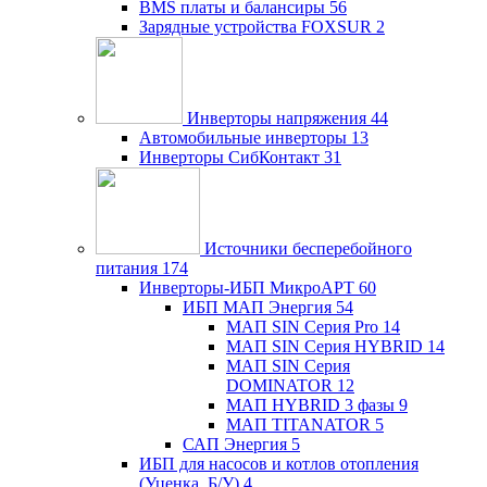
BMS платы и балансиры
56
Зарядные устройства FOXSUR
2
Инверторы напряжения
44
Автомобильные инверторы
13
Инверторы СибКонтакт
31
Источники бесперебойного
питания
174
Инверторы-ИБП МикроАРТ
60
ИБП МАП Энергия
54
МАП SIN Серия Pro
14
МАП SIN Серия HYBRID
14
МАП SIN Серия
DOMINATOR
12
МАП HYBRID 3 фазы
9
МАП TITANATOR
5
САП Энергия
5
ИБП для насосов и котлов отопления
(Уценка, Б/У)
4