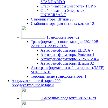
STANDARD
9
Стабилизаторы Энерготех TOP
6
Стабилизаторы Энерготех
UNIVERSAL
7
Стабилизаторы Штиль
25
Стабилизаторы для газовых котлов
12
Трансформаторы
62
Трансформаторы понижающие 220/110В,
220/100В, 220/120В
51
Автотрансформаторы ELECA
7
Автотрансформаторы Protector
1
Автотрансформаторы NEWSTAR
4
Автотрансформаторы Штиль
32
Автотрансформаторы лабораторные (ЛАТР)
SUNTEK
10
Тороидальные трансформаторы
1
Аккумуляторные батареи
290
Аккумуляторные батареи
Выгодные предложения АКБ
29