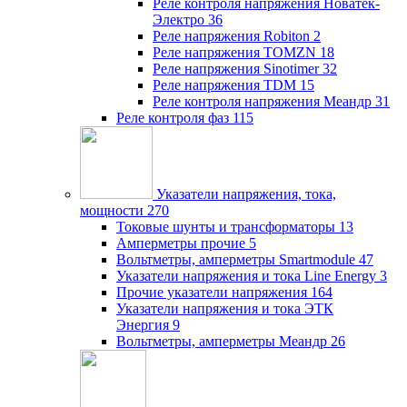
Реле контроля напряжения Новатек-
Электро
36
Реле напряжения Robiton
2
Реле напряжения TOMZN
18
Реле напряжения Sinotimer
32
Реле напряжения TDM
15
Реле контроля напряжения Меандр
31
Реле контроля фаз
115
Указатели напряжения, тока,
мощности
270
Токовые шунты и трансформаторы
13
Амперметры прочие
5
Вольтметры, амперметры Smartmodule
47
Указатели напряжения и тока Line Energy
3
Прочие указатели напряжения
164
Указатели напряжения и тока ЭТК
Энергия
9
Вольтметры, амперметры Меандр
26