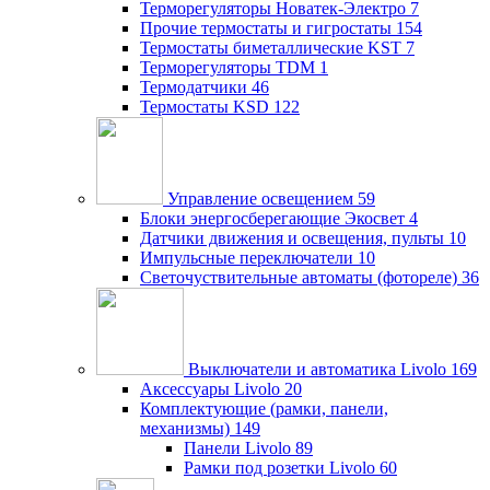
Терморегуляторы Новатек-Электро
7
Прочие термостаты и гигростаты
154
Термостаты биметаллические KST
7
Терморегуляторы TDM
1
Термодатчики
46
Термостаты KSD
122
Управление освещением
59
Блоки энергосберегающие Экосвет
4
Датчики движения и освещения, пульты
10
Импульсные переключатели
10
Светочуствительные автоматы (фотореле)
36
Выключатели и автоматика Livolo
169
Аксессуары Livolo
20
Комплектующие (рамки, панели,
механизмы)
149
Панели Livolo
89
Рамки под розетки Livolo
60