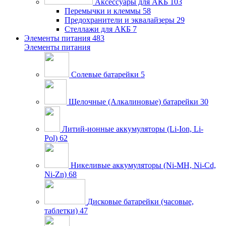
Аксессуары для АКБ
103
Перемычки и клеммы
58
Предохранители и эквалайзеры
29
Стеллажи для АКБ
7
Элементы питания
483
Элементы питания
Солевые батарейки
5
Щелочные (Алкалиновые) батарейки
30
Литий-ионные аккумуляторы (Li-Ion, Li-
Pol)
62
Никеливые аккумуляторы (Ni-MH, Ni-Cd,
Ni-Zn)
68
Дисковые батарейки (часовые,
таблетки)
47