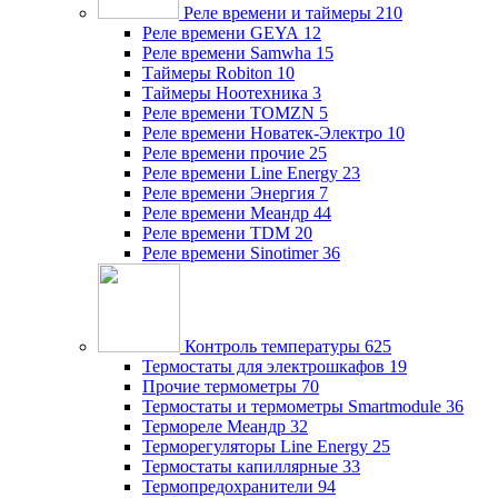
Реле времени и таймеры
210
Реле времени GEYA
12
Реле времени Samwha
15
Таймеры Robiton
10
Таймеры Ноотехника
3
Реле времени TOMZN
5
Реле времени Новатек-Электро
10
Реле времени прочие
25
Реле времени Line Energy
23
Реле времени Энергия
7
Реле времени Меандр
44
Реле времени TDM
20
Реле времени Sinotimer
36
Контроль температуры
625
Термостаты для электрошкафов
19
Прочие термометры
70
Термостаты и термометры Smartmodule
36
Термореле Меандр
32
Терморегуляторы Line Energy
25
Термостаты капиллярные
33
Термопредохранители
94