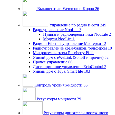
Выключатели Wemmon и Kopou
26
Управление по радио и сети
249
Радиоуправление NooLite
3
Пульты и радиопередатчики NooLite
2
Модули NooLite
1
Радио и Ethernet управление Мастеркит
2
Радиоуправление кран-балкой, тельфером
10
Микрокомпьютеры Raspberry Pi
11
Умный дом c eWeLink (Sonoff и прочие)
52
Прочее управление
66
Дистанционное управление EctoControl
2
Умный дом с Tuya, Smart life
103
Контроль уровня жидкости
36
Регуляторы мощности
29
Регуляторы двигателей постоянного