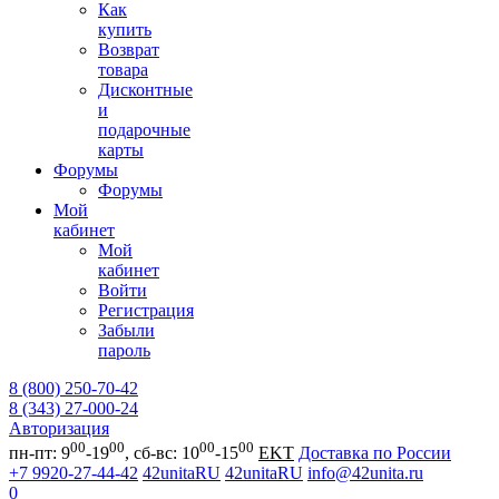
Как
купить
Возврат
товара
Дисконтные
и
подарочные
карты
Форумы
Форумы
Мой
кабинет
Мой
кабинет
Войти
Регистрация
Забыли
пароль
8 (800) 250-70-42
8 (343) 27-000-24
Авторизация
00
00
00
00
пн-пт: 9
-19
, сб-вс: 10
-15
EKT
Доставка по России
+7 9920-27-44-42
42unitaRU
42unitaRU
info@42unita.ru
0