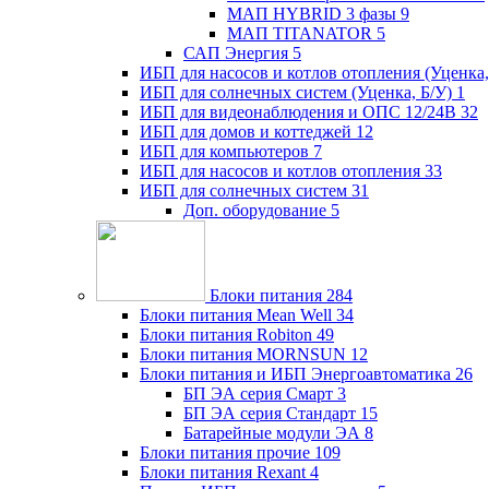
МАП HYBRID 3 фазы
9
МАП TITANATOR
5
САП Энергия
5
ИБП для насосов и котлов отопления (Уценка,
ИБП для солнечных систем (Уценка, Б/У)
1
ИБП для видеонаблюдения и ОПС 12/24В
32
ИБП для домов и коттеджей
12
ИБП для компьютеров
7
ИБП для насосов и котлов отопления
33
ИБП для солнечных систем
31
Доп. оборудование
5
Блоки питания
284
Блоки питания Mean Well
34
Блоки питания Robiton
49
Блоки питания MORNSUN
12
Блоки питания и ИБП Энергоавтоматика
26
БП ЭА серия Смарт
3
БП ЭА серия Стандарт
15
Батарейные модули ЭА
8
Блоки питания прочие
109
Блоки питания Rexant
4