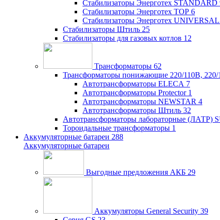
Стабилизаторы Энерготех STANDARD
Стабилизаторы Энерготех TOP
6
Стабилизаторы Энерготех UNIVERSAL
Стабилизаторы Штиль
25
Стабилизаторы для газовых котлов
12
Трансформаторы
62
Трансформаторы понижающие 220/110В, 220/
Автотрансформаторы ELECA
7
Автотрансформаторы Protector
1
Автотрансформаторы NEWSTAR
4
Автотрансформаторы Штиль
32
Автотрансформаторы лабораторные (ЛАТР)
Тороидальные трансформаторы
1
Аккумуляторные батареи
288
Аккумуляторные батареи
Выгодные предложения АКБ
29
Аккумуляторы General Security
39
Серия GS
23