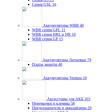
Серия GSL
16
Аккумуляторы WBR
40
WBR серия GPL
11
WBR серия HRL и HR
10
WBR серия GP
15
Аккумуляторы Литиевые
79
Платы защиты
40
Аккумуляторы Ventura
10
Аксессуары для АКБ
103
Перемычки и клеммы
58
Предохранители и эквалайзеры
29