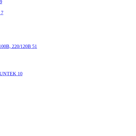
9
7
100В, 220/120В
51
 SUNTEK
10