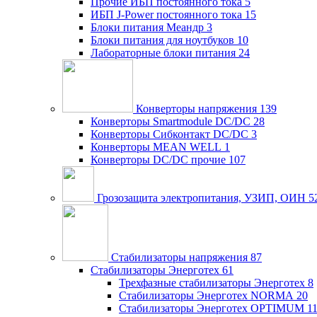
Прочие ИБП постоянного тока
5
ИБП J-Power постоянного тока
15
Блоки питания Меандр
3
Блоки питания для ноутбуков
10
Лабораторные блоки питания
24
Конверторы напряжения
139
Конверторы Smartmodule DC/DC
28
Конверторы Сибконтакт DC/DC
3
Конверторы MEAN WELL
1
Конверторы DC/DC прочие
107
Грозозащита электропитания, УЗИП, ОИН
5
Стабилизаторы напряжения
87
Стабилизаторы Энерготех
61
Трехфазные стабилизаторы Энерготех
8
Стабилизаторы Энерготех NORMA
20
Стабилизаторы Энерготех OPTIMUM
1