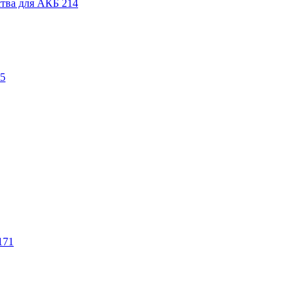
ства для АКБ
214
5
171