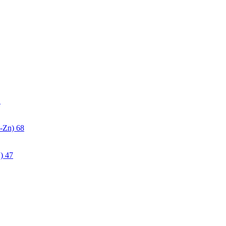
2
-Zn)
68
)
47