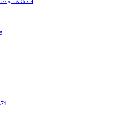
ства для АКБ
214
5
174