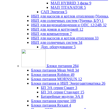
МАП HYBRID 3 фазы
9
МАП TITANATOR
5
САП Энергия
5
ИБП для насосов и котлов отопления (Уценка,
ИБП для солнечных систем (Уценка, Б/У)
1
ИБП для видеонаблюдения и ОПС 12/24В
32
ИБП для домов и коттеджей
12
ИБП для компьютеров
7
ИБП для насосов и котлов отопления
33
ИБП для солнечных систем
34
Доп. оборудование
5
Блоки питания
284
Блоки питания Mean Well
34
Блоки питания Robiton
49
Блоки питания MORNSUN
12
Блоки питания и ИБП Энергоавтоматика
26
БП ЭА серия Смарт
3
БП ЭА серия Стандарт
15
Батарейные модули ЭА
8
Блоки питания прочие
109
Блоки питания Rexant
4