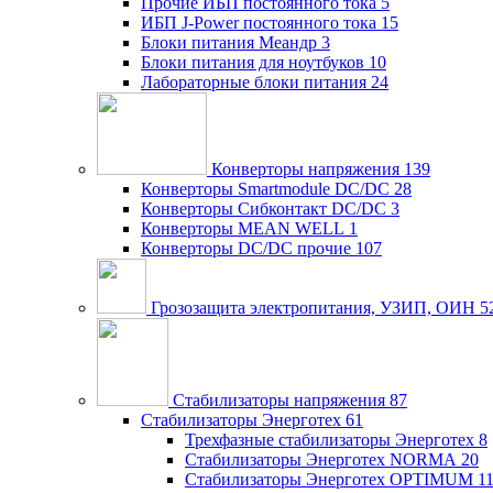
Прочие ИБП постоянного тока
5
ИБП J-Power постоянного тока
15
Блоки питания Меандр
3
Блоки питания для ноутбуков
10
Лабораторные блоки питания
24
Конверторы напряжения
139
Конверторы Smartmodule DC/DC
28
Конверторы Сибконтакт DC/DC
3
Конверторы MEAN WELL
1
Конверторы DC/DC прочие
107
Грозозащита электропитания, УЗИП, ОИН
5
Стабилизаторы напряжения
87
Стабилизаторы Энерготех
61
Трехфазные стабилизаторы Энерготех
8
Стабилизаторы Энерготех NORMA
20
Стабилизаторы Энерготех OPTIMUM
1