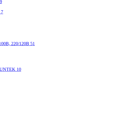
9
7
100В, 220/120В
51
 SUNTEK
10