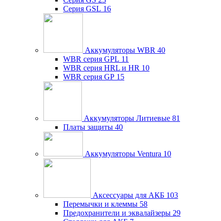
Серия GSL
16
Аккумуляторы WBR
40
WBR серия GPL
11
WBR серия HRL и HR
10
WBR серия GP
15
Аккумуляторы Литиевые
81
Платы защиты
40
Аккумуляторы Ventura
10
Аксессуары для АКБ
103
Перемычки и клеммы
58
Предохранители и эквалайзеры
29