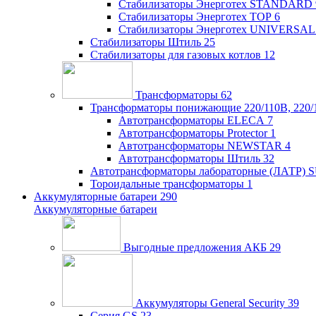
Стабилизаторы Энерготех STANDARD
Стабилизаторы Энерготех TOP
6
Стабилизаторы Энерготех UNIVERSAL
Стабилизаторы Штиль
25
Стабилизаторы для газовых котлов
12
Трансформаторы
62
Трансформаторы понижающие 220/110В, 220/
Автотрансформаторы ELECA
7
Автотрансформаторы Protector
1
Автотрансформаторы NEWSTAR
4
Автотрансформаторы Штиль
32
Автотрансформаторы лабораторные (ЛАТР)
Тороидальные трансформаторы
1
Аккумуляторные батареи
290
Аккумуляторные батареи
Выгодные предложения АКБ
29
Аккумуляторы General Security
39
Серия GS
23