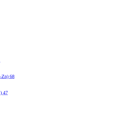
2
-Zn)
68
)
47