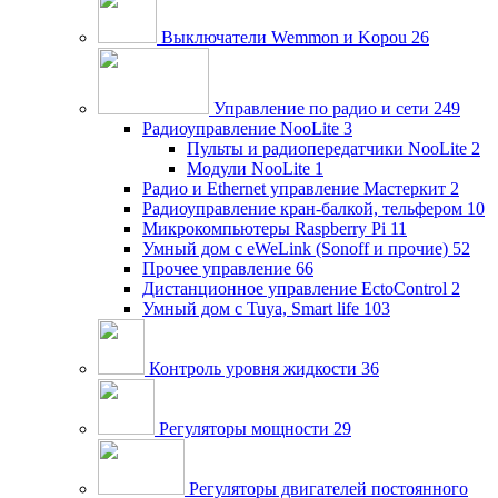
Выключатели Wemmon и Kopou
26
Управление по радио и сети
249
Радиоуправление NooLite
3
Пульты и радиопередатчики NooLite
2
Модули NooLite
1
Радио и Ethernet управление Мастеркит
2
Радиоуправление кран-балкой, тельфером
10
Микрокомпьютеры Raspberry Pi
11
Умный дом c eWeLink (Sonoff и прочие)
52
Прочее управление
66
Дистанционное управление EctoControl
2
Умный дом с Tuya, Smart life
103
Контроль уровня жидкости
36
Регуляторы мощности
29
Регуляторы двигателей постоянного