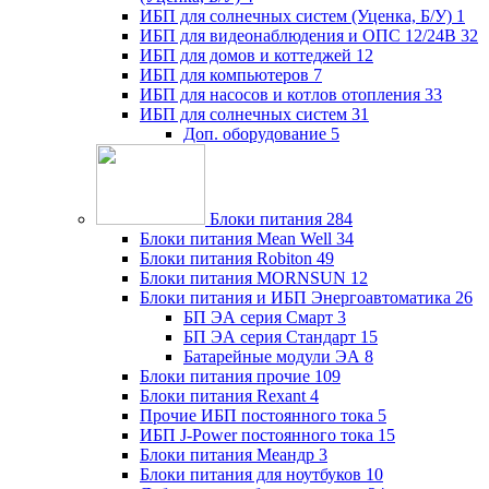
ИБП для солнечных систем (Уценка, Б/У)
1
ИБП для видеонаблюдения и ОПС 12/24В
32
ИБП для домов и коттеджей
12
ИБП для компьютеров
7
ИБП для насосов и котлов отопления
33
ИБП для солнечных систем
31
Доп. оборудование
5
Блоки питания
284
Блоки питания Mean Well
34
Блоки питания Robiton
49
Блоки питания MORNSUN
12
Блоки питания и ИБП Энергоавтоматика
26
БП ЭА серия Смарт
3
БП ЭА серия Стандарт
15
Батарейные модули ЭА
8
Блоки питания прочие
109
Блоки питания Rexant
4
Прочие ИБП постоянного тока
5
ИБП J-Power постоянного тока
15
Блоки питания Меандр
3
Блоки питания для ноутбуков
10