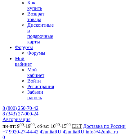
Как
купить
Возврат
товара
Дисконтные
и
подарочные
карты
Форумы
Форумы
Мой
кабинет
Мой
кабинет
Войти
Регистрация
Забыли
пароль
8 (800) 250-70-42
8 (343) 27-000-24
Авторизация
00
00
00
00
пн-пт: 9
-19
, сб-вс: 10
-15
EKT
Доставка по России
+7 9920-27-44-42
42unitaRU
42unitaRU
info@42unita.ru
0