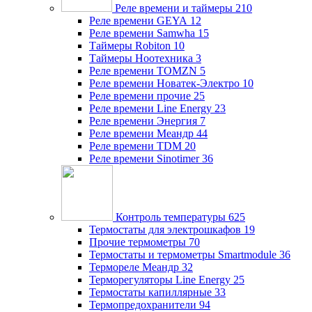
Реле времени и таймеры
210
Реле времени GEYA
12
Реле времени Samwha
15
Таймеры Robiton
10
Таймеры Ноотехника
3
Реле времени TOMZN
5
Реле времени Новатек-Электро
10
Реле времени прочие
25
Реле времени Line Energy
23
Реле времени Энергия
7
Реле времени Меандр
44
Реле времени TDM
20
Реле времени Sinotimer
36
Контроль температуры
625
Термостаты для электрошкафов
19
Прочие термометры
70
Термостаты и термометры Smartmodule
36
Термореле Меандр
32
Терморегуляторы Line Energy
25
Термостаты капиллярные
33
Термопредохранители
94