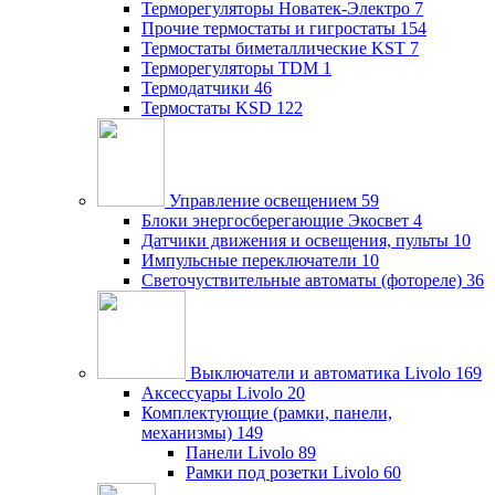
Терморегуляторы Новатек-Электро
7
Прочие термостаты и гигростаты
154
Термостаты биметаллические KST
7
Терморегуляторы TDM
1
Термодатчики
46
Термостаты KSD
122
Управление освещением
59
Блоки энергосберегающие Экосвет
4
Датчики движения и освещения, пульты
10
Импульсные переключатели
10
Светочуствительные автоматы (фотореле)
36
Выключатели и автоматика Livolo
169
Аксессуары Livolo
20
Комплектующие (рамки, панели,
механизмы)
149
Панели Livolo
89
Рамки под розетки Livolo
60