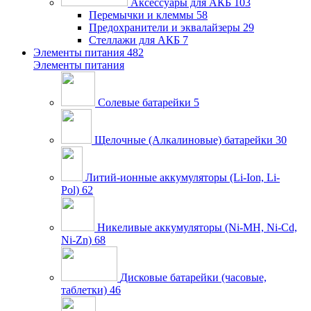
Аксессуары для АКБ
103
Перемычки и клеммы
58
Предохранители и эквалайзеры
29
Стеллажи для АКБ
7
Элементы питания
482
Элементы питания
Солевые батарейки
5
Щелочные (Алкалиновые) батарейки
30
Литий-ионные аккумуляторы (Li-Ion, Li-
Pol)
62
Никеливые аккумуляторы (Ni-MH, Ni-Cd,
Ni-Zn)
68
Дисковые батарейки (часовые,
таблетки)
46