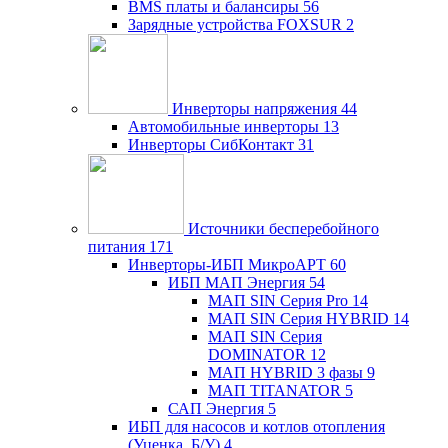
BMS платы и балансиры
56
Зарядные устройства FOXSUR
2
Инверторы напряжения
44
Автомобильные инверторы
13
Инверторы СибКонтакт
31
Источники бесперебойного
питания
171
Инверторы-ИБП МикроАРТ
60
ИБП МАП Энергия
54
МАП SIN Серия Pro
14
МАП SIN Серия HYBRID
14
МАП SIN Серия
DOMINATOR
12
МАП HYBRID 3 фазы
9
МАП TITANATOR
5
САП Энергия
5
ИБП для насосов и котлов отопления
(Уценка, Б/У)
4