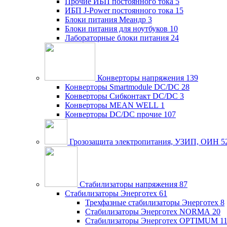
Прочие ИБП постоянного тока
5
ИБП J-Power постоянного тока
15
Блоки питания Меандр
3
Блоки питания для ноутбуков
10
Лабораторные блоки питания
24
Конверторы напряжения
139
Конверторы Smartmodule DC/DC
28
Конверторы Сибконтакт DC/DC
3
Конверторы MEAN WELL
1
Конверторы DC/DC прочие
107
Грозозащита электропитания, УЗИП, ОИН
5
Стабилизаторы напряжения
87
Стабилизаторы Энерготех
61
Трехфазные стабилизаторы Энерготех
8
Стабилизаторы Энерготех NORMA
20
Стабилизаторы Энерготех OPTIMUM
1