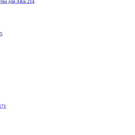
ства для АКБ
214
5
171