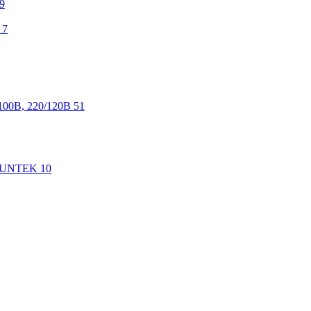
9
7
100В, 220/120В
51
 SUNTEK
10