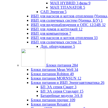
МАП HYBRID 3 фазы
9
МАП TITANATOR
5
САП Энергия
5
ИБП для насосов и котлов отопления (Уценка,
ИБП для солнечных систем (Уценка, Б/У)
1
ИБП для видеонаблюдения и ОПС 12/24В
32
ИБП для домов и коттеджей
12
ИБП для компьютеров
7
ИБП для насосов и котлов отопления
33
ИБП для солнечных систем
31
Доп. оборудование
5
Блоки питания
284
Блоки питания Mean Well
34
Блоки питания Robiton
49
Блоки питания MORNSUN
12
Блоки питания и ИБП Энергоавтоматика
26
БП ЭА серия Смарт
3
БП ЭА серия Стандарт
15
Батарейные модули ЭА
8
Блоки питания прочие
109
Блоки питания Rexant
4