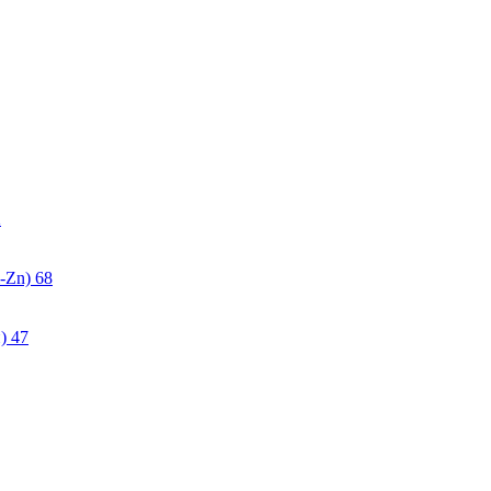
2
-Zn)
68
)
47