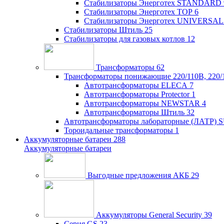
Стабилизаторы Энерготех STANDARD
Стабилизаторы Энерготех TOP
6
Стабилизаторы Энерготех UNIVERSAL
Стабилизаторы Штиль
25
Стабилизаторы для газовых котлов
12
Трансформаторы
62
Трансформаторы понижающие 220/110В, 220/
Автотрансформаторы ELECA
7
Автотрансформаторы Protector
1
Автотрансформаторы NEWSTAR
4
Автотрансформаторы Штиль
32
Автотрансформаторы лабораторные (ЛАТР)
Тороидальные трансформаторы
1
Аккумуляторные батареи
288
Аккумуляторные батареи
Выгодные предложения АКБ
29
Аккумуляторы General Security
39
Серия GS
23