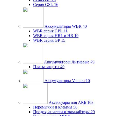
Серия GSL
16
Аккумуляторы WBR
40
WBR серия GPL
11
WBR серия HRL и HR
10
WBR серия GP
15
Аккумуляторы Литиевые
79
Платы защиты
40
Аккумуляторы Ventura
10
Аксессуары для АКБ
103
Перемычки и клеммы
58
Предохранители и эквалайзеры
29