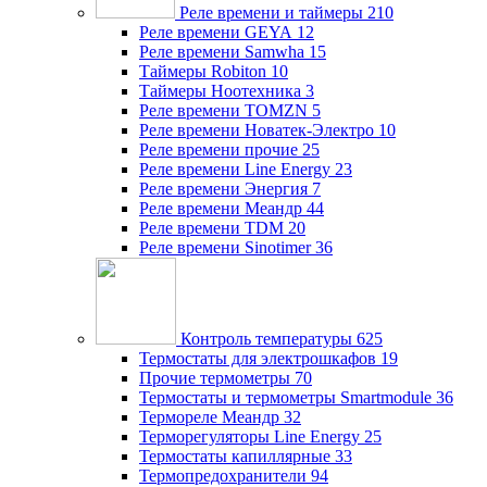
Реле времени и таймеры
210
Реле времени GEYA
12
Реле времени Samwha
15
Таймеры Robiton
10
Таймеры Ноотехника
3
Реле времени TOMZN
5
Реле времени Новатек-Электро
10
Реле времени прочие
25
Реле времени Line Energy
23
Реле времени Энергия
7
Реле времени Меандр
44
Реле времени TDM
20
Реле времени Sinotimer
36
Контроль температуры
625
Термостаты для электрошкафов
19
Прочие термометры
70
Термостаты и термометры Smartmodule
36
Термореле Меандр
32
Терморегуляторы Line Energy
25
Термостаты капиллярные
33
Термопредохранители
94