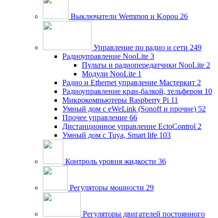
Выключатели Wemmon и Kopou
26
Управление по радио и сети
249
Радиоуправление NooLite
3
Пульты и радиопередатчики NooLite
2
Модули NooLite
1
Радио и Ethernet управление Мастеркит
2
Радиоуправление кран-балкой, тельфером
10
Микрокомпьютеры Raspberry Pi
11
Умный дом c eWeLink (Sonoff и прочие)
52
Прочее управление
66
Дистанционное управление EctoControl
2
Умный дом с Tuya, Smart life
103
Контроль уровня жидкости
36
Регуляторы мощности
29
Регуляторы двигателей постоянного