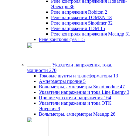
Реле контроля напряжения Новатек-
Электро
36
Реле напряжения Robiton
2
Реле напряжения TOMZN
18
Реле напряжения Sinotimer
32
Реле напряжения TDM
15
Реле контроля напряжения Меандр
31
Реле контроля фаз
115
Указатели напряжения, тока,
мощности
270
Токовые шунты и трансформаторы
13
Амперметры прочие
5
Вольтметры, амперметры Smartmodule
47
Указатели напряжения и тока Line Energy
3
Прочие указатели напряжения
164
Указатели напряжения и тока ЭТК
Энергия
9
Вольтметры, амперметры Меандр
26