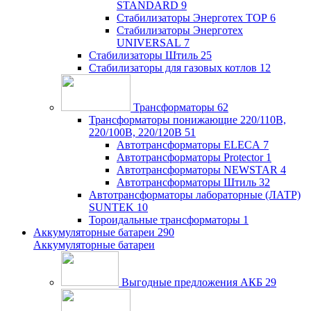
STANDARD
9
Стабилизаторы Энерготех TOP
6
Стабилизаторы Энерготех
UNIVERSAL
7
Стабилизаторы Штиль
25
Стабилизаторы для газовых котлов
12
Трансформаторы
62
Трансформаторы понижающие 220/110В,
220/100В, 220/120В
51
Автотрансформаторы ELECA
7
Автотрансформаторы Protector
1
Автотрансформаторы NEWSTAR
4
Автотрансформаторы Штиль
32
Автотрансформаторы лабораторные (ЛАТР)
SUNTEK
10
Тороидальные трансформаторы
1
Аккумуляторные батареи
290
Аккумуляторные батареи
Выгодные предложения АКБ
29