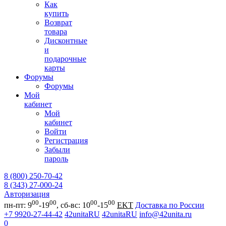
Как
купить
Возврат
товара
Дисконтные
и
подарочные
карты
Форумы
Форумы
Мой
кабинет
Мой
кабинет
Войти
Регистрация
Забыли
пароль
8 (800) 250-70-42
8 (343) 27-000-24
Авторизация
00
00
00
00
пн-пт: 9
-19
, сб-вс: 10
-15
EKT
Доставка по России
+7 9920-27-44-42
42unitaRU
42unitaRU
info@42unita.ru
0