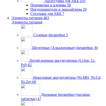
Аксессуары для АКБ
103
Перемычки и клеммы
58
Предохранители и эквалайзеры
29
Стеллажи для АКБ
7
Элементы питания
483
Элементы питания
Солевые батарейки
5
Щелочные (Алкалиновые) батарейки
30
Литий-ионные аккумуляторы (Li-Ion, Li-
Pol)
62
Никеливые аккумуляторы (Ni-MH, Ni-Cd,
Ni-Zn)
68
Дисковые батарейки (часовые,
таблетки)
47