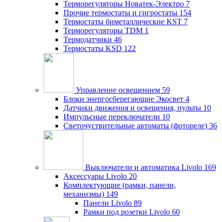
Терморегуляторы Новатек-Электро
7
Прочие термостаты и гигростаты
154
Термостаты биметаллические KST
7
Терморегуляторы TDM
1
Термодатчики
46
Термостаты KSD
122
Управление освещением
59
Блоки энергосберегающие Экосвет
4
Датчики движения и освещения, пульты
10
Импульсные переключатели
10
Светочуствительные автоматы (фотореле)
36
Выключатели и автоматика Livolo
169
Аксессуары Livolo
20
Комплектующие (рамки, панели,
механизмы)
149
Панели Livolo
89
Рамки под розетки Livolo
60