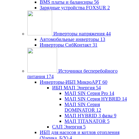
BMS платы и балансиры
56
Зарядные устройства FOXSUR
2
Инверторы напряжения
44
Автомобильные инверторы
13
Инверторы СибКонтакт
31
Источники бесперебойного
питания
174
Инверторы-ИБП МикроАРТ
60
ИБП МАП Энергия
54
МАП SIN Серия Pro
14
МАП SIN Серия HYBRID
14
МАП SIN Серия
DOMINATOR
12
МАП HYBRID 3 фазы
9
МАП TITANATOR
5
САП Энергия
5
ИБП для насосов и котлов отопления
(Уценка, Б/У)
4