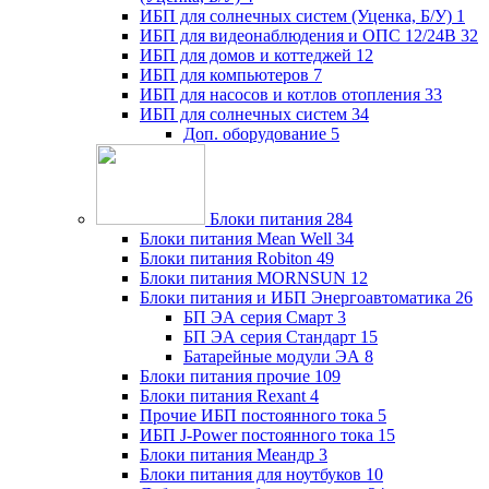
ИБП для солнечных систем (Уценка, Б/У)
1
ИБП для видеонаблюдения и ОПС 12/24В
32
ИБП для домов и коттеджей
12
ИБП для компьютеров
7
ИБП для насосов и котлов отопления
33
ИБП для солнечных систем
34
Доп. оборудование
5
Блоки питания
284
Блоки питания Mean Well
34
Блоки питания Robiton
49
Блоки питания MORNSUN
12
Блоки питания и ИБП Энергоавтоматика
26
БП ЭА серия Смарт
3
БП ЭА серия Стандарт
15
Батарейные модули ЭА
8
Блоки питания прочие
109
Блоки питания Rexant
4
Прочие ИБП постоянного тока
5
ИБП J-Power постоянного тока
15
Блоки питания Меандр
3
Блоки питания для ноутбуков
10