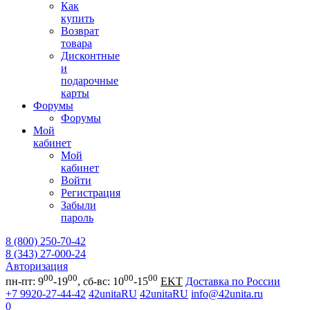
Как
купить
Возврат
товара
Дисконтные
и
подарочные
карты
Форумы
Форумы
Мой
кабинет
Мой
кабинет
Войти
Регистрация
Забыли
пароль
8 (800) 250-70-42
8 (343) 27-000-24
Авторизация
00
00
00
00
пн-пт: 9
-19
, сб-вс: 10
-15
EKT
Доставка по России
+7 9920-27-44-42
42unitaRU
42unitaRU
info@42unita.ru
0