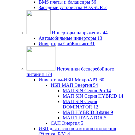
BMS платы и балансиры
56
Зарядные устройства FOXSUR
2
Инверторы напряжения
44
Автомобильные инверторы
13
Инверторы СибКонтакт
31
Источники бесперебойного
питания
174
Инверторы-ИБП МикроАРТ
60
ИБП МАП Энергия
54
МАП SIN Серия Pro
14
МАП SIN Серия HYBRID
14
МАП SIN Серия
DOMINATOR
12
МАП HYBRID 3 фазы
9
МАП TITANATOR
5
САП Энергия
5
ИБП для насосов и котлов отопления
(Уценка, Б/У)
4