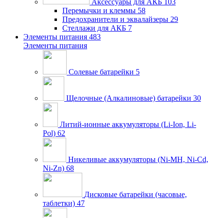
Аксессуары для АКБ
103
Перемычки и клеммы
58
Предохранители и эквалайзеры
29
Стеллажи для АКБ
7
Элементы питания
483
Элементы питания
Солевые батарейки
5
Щелочные (Алкалиновые) батарейки
30
Литий-ионные аккумуляторы (Li-Ion, Li-
Pol)
62
Никеливые аккумуляторы (Ni-MH, Ni-Cd,
Ni-Zn)
68
Дисковые батарейки (часовые,
таблетки)
47