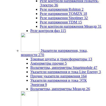
Реле контроля напряжения Новатек-
Электро
36
Реле напряжения Robiton
2
Реле напряжения TOMZN
18
Реле напряжения Sinotimer
32
Реле напряжения TDM
15
Реле контроля напряжения Меандр
31
Реле контроля фаз
115
Указатели напряжения, тока,
мощности
270
Токовые шунты и трансформаторы
13
Амперметры прочие
5
Вольтметры, амперметры Smartmodule
47
Указатели напряжения и тока Line Energy
3
Прочие указатели напряжения
164
Указатели напряжения и тока ЭТК
Энергия
9
Вольтметры, амперметры Меандр
26