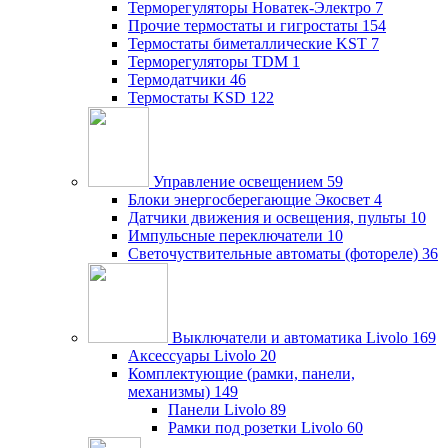
Терморегуляторы Новатек-Электро
7
Прочие термостаты и гигростаты
154
Термостаты биметаллические KST
7
Терморегуляторы TDM
1
Термодатчики
46
Термостаты KSD
122
Управление освещением
59
Блоки энергосберегающие Экосвет
4
Датчики движения и освещения, пульты
10
Импульсные переключатели
10
Светочуствительные автоматы (фотореле)
36
Выключатели и автоматика Livolo
169
Аксессуары Livolo
20
Комплектующие (рамки, панели,
механизмы)
149
Панели Livolo
89
Рамки под розетки Livolo
60