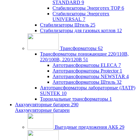
STANDARD
9
Стабилизаторы Энерготех TOP
6
Стабилизаторы Энерготех
UNIVERSAL
7
Стабилизаторы Штиль
25
Стабилизаторы для газовых котлов
12
Трансформаторы
62
Трансформаторы понижающие 220/110В,
220/100В, 220/120В
51
Автотрансформаторы ELECA
7
Автотрансформаторы Protector
1
Автотрансформаторы NEWSTAR
4
Автотрансформаторы Штиль
32
Автотрансформаторы лабораторные (ЛАТР)
SUNTEK
10
Тороидальные трансформаторы
1
Аккумуляторные батареи
290
Аккумуляторные батареи
Выгодные предложения АКБ
29