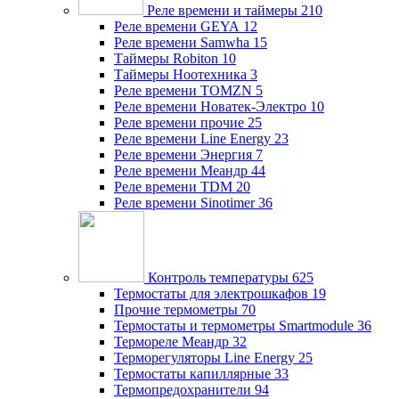
Реле времени и таймеры
210
Реле времени GEYA
12
Реле времени Samwha
15
Таймеры Robiton
10
Таймеры Ноотехника
3
Реле времени TOMZN
5
Реле времени Новатек-Электро
10
Реле времени прочие
25
Реле времени Line Energy
23
Реле времени Энергия
7
Реле времени Меандр
44
Реле времени TDM
20
Реле времени Sinotimer
36
Контроль температуры
625
Термостаты для электрошкафов
19
Прочие термометры
70
Термостаты и термометры Smartmodule
36
Термореле Меандр
32
Терморегуляторы Line Energy
25
Термостаты капиллярные
33
Термопредохранители
94