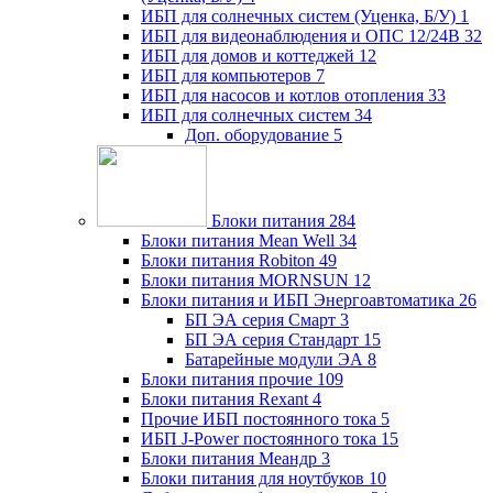
ИБП для солнечных систем (Уценка, Б/У)
1
ИБП для видеонаблюдения и ОПС 12/24В
32
ИБП для домов и коттеджей
12
ИБП для компьютеров
7
ИБП для насосов и котлов отопления
33
ИБП для солнечных систем
34
Доп. оборудование
5
Блоки питания
284
Блоки питания Mean Well
34
Блоки питания Robiton
49
Блоки питания MORNSUN
12
Блоки питания и ИБП Энергоавтоматика
26
БП ЭА серия Смарт
3
БП ЭА серия Стандарт
15
Батарейные модули ЭА
8
Блоки питания прочие
109
Блоки питания Rexant
4
Прочие ИБП постоянного тока
5
ИБП J-Power постоянного тока
15
Блоки питания Меандр
3
Блоки питания для ноутбуков
10