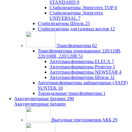
STANDARD
9
Стабилизаторы Энерготех TOP
6
Стабилизаторы Энерготех
UNIVERSAL
7
Стабилизаторы Штиль
25
Стабилизаторы для газовых котлов
12
Трансформаторы
62
Трансформаторы понижающие 220/110В,
220/100В, 220/120В
51
Автотрансформаторы ELECA
7
Автотрансформаторы Protector
1
Автотрансформаторы NEWSTAR
4
Автотрансформаторы Штиль
32
Автотрансформаторы лабораторные (ЛАТР)
SUNTEK
10
Тороидальные трансформаторы
1
Аккумуляторные батареи
290
Аккумуляторные батареи
Выгодные предложения АКБ
29