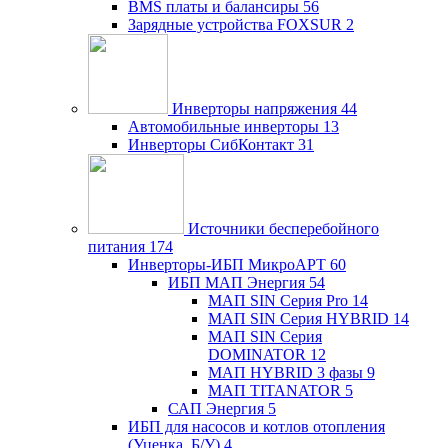
BMS платы и балансиры
56
Зарядные устройства FOXSUR
2
Инверторы напряжения
44
Автомобильные инверторы
13
Инверторы СибКонтакт
31
Источники бесперебойного
питания
174
Инверторы-ИБП МикроАРТ
60
ИБП МАП Энергия
54
МАП SIN Серия Pro
14
МАП SIN Серия HYBRID
14
МАП SIN Серия
DOMINATOR
12
МАП HYBRID 3 фазы
9
МАП TITANATOR
5
САП Энергия
5
ИБП для насосов и котлов отопления
(Уценка, Б/У)
4