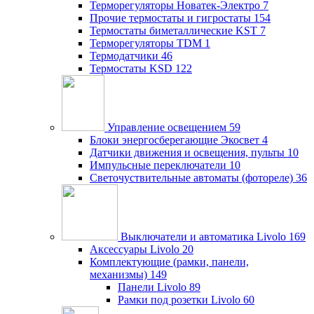
Терморегуляторы Новатек-Электро
7
Прочие термостаты и гигростаты
154
Термостаты биметаллические KST
7
Терморегуляторы TDM
1
Термодатчики
46
Термостаты KSD
122
Управление освещением
59
Блоки энергосберегающие Экосвет
4
Датчики движения и освещения, пульты
10
Импульсные переключатели
10
Светочуствительные автоматы (фотореле)
36
Выключатели и автоматика Livolo
169
Аксессуары Livolo
20
Комплектующие (рамки, панели,
механизмы)
149
Панели Livolo
89
Рамки под розетки Livolo
60