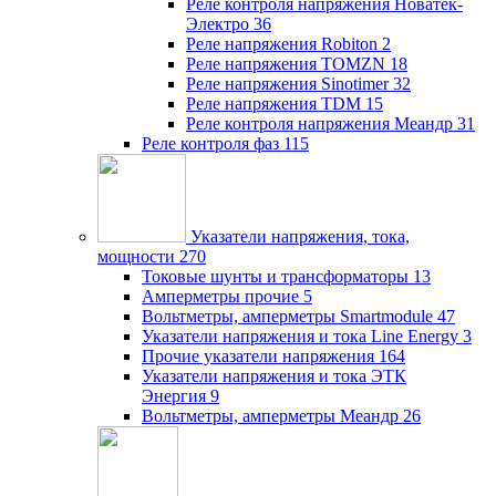
Реле контроля напряжения Новатек-
Электро
36
Реле напряжения Robiton
2
Реле напряжения TOMZN
18
Реле напряжения Sinotimer
32
Реле напряжения TDM
15
Реле контроля напряжения Меандр
31
Реле контроля фаз
115
Указатели напряжения, тока,
мощности
270
Токовые шунты и трансформаторы
13
Амперметры прочие
5
Вольтметры, амперметры Smartmodule
47
Указатели напряжения и тока Line Energy
3
Прочие указатели напряжения
164
Указатели напряжения и тока ЭТК
Энергия
9
Вольтметры, амперметры Меандр
26