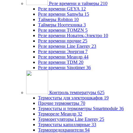
Реле времени и таймеры
210
Реле времени GEYA
12
Реле времени Samwha
15
Таймеры Robiton
10
Таймеры Ноотехника
3
Реле времени TOMZN
5
Реле времени Новатек-Электро
10
Реле времени прочие
25
Реле времени Line Energy
23
Реле времени Энергия
7
Реле времени Меандр
44
Реле времени TDM
20
Реле времени Sinotimer
36
Контроль температуры
625
Термостаты для электрошкафов
19
Прочие термометры
70
Термостаты и термометры Smartmodule
36
Термореле Меандр
32
Терморегуляторы Line Energy
25
Термостаты капиллярные
33
Термопредохранители
94