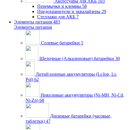
Аксессуары для АКБ
103
Перемычки и клеммы
58
Предохранители и эквалайзеры
29
Стеллажи для АКБ
7
Элементы питания
483
Элементы питания
Солевые батарейки
5
Щелочные (Алкалиновые) батарейки
30
Литий-ионные аккумуляторы (Li-Ion, Li-
Pol)
62
Никеливые аккумуляторы (Ni-MH, Ni-Cd,
Ni-Zn)
68
Дисковые батарейки (часовые,
таблетки)
47