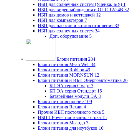
ИБП для солнечных систем (Уценка, Б/У)
1
ИБП для видеонаблюдения и ОПС 12/24В
32
ИБП для домов и коттеджей
12
ИБП для компьютеров
7
ИБП для насосов и котлов отопления
33
ИБП для солнечных систем
34
Доп. оборудование
5
Блоки питания
284
Блоки питания Mean Well
34
Блоки питания Robiton
49
Блоки питания MORNSUN
12
Блоки питания и ИБП Энергоавтоматика
26
БП ЭА серия Смарт
3
БП ЭА серия Стандарт
15
Батарейные модули ЭА
8
Блоки питания прочие
109
Блоки питания Rexant
4
Прочие ИБП постоянного тока
5
ИБП J-Power постоянного тока
15
Блоки питания Меандр
3
Блоки питания для ноутбуков
10