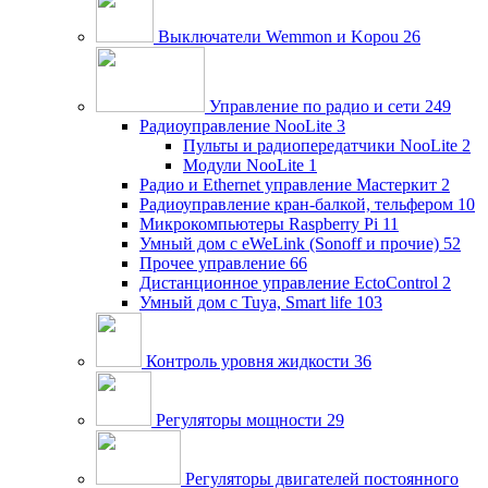
Выключатели Wemmon и Kopou
26
Управление по радио и сети
249
Радиоуправление NooLite
3
Пульты и радиопередатчики NooLite
2
Модули NooLite
1
Радио и Ethernet управление Мастеркит
2
Радиоуправление кран-балкой, тельфером
10
Микрокомпьютеры Raspberry Pi
11
Умный дом c eWeLink (Sonoff и прочие)
52
Прочее управление
66
Дистанционное управление EctoControl
2
Умный дом с Tuya, Smart life
103
Контроль уровня жидкости
36
Регуляторы мощности
29
Регуляторы двигателей постоянного