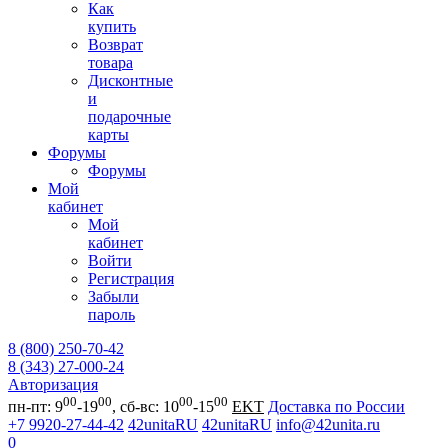
Как
купить
Возврат
товара
Дисконтные
и
подарочные
карты
Форумы
Форумы
Мой
кабинет
Мой
кабинет
Войти
Регистрация
Забыли
пароль
8 (800) 250-70-42
8 (343) 27-000-24
Авторизация
00
00
00
00
пн-пт: 9
-19
, сб-вс: 10
-15
EKT
Доставка по России
+7 9920-27-44-42
42unitaRU
42unitaRU
info@42unita.ru
0