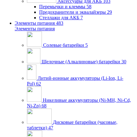
Аксессуары для АКБ
103
Перемычки и клеммы
58
Предохранители и эквалайзеры
29
Стеллажи для АКБ
7
Элементы питания
483
Элементы питания
Солевые батарейки
5
Щелочные (Алкалиновые) батарейки
30
Литий-ионные аккумуляторы (Li-Ion, Li-
Pol)
62
Никеливые аккумуляторы (Ni-MH, Ni-Cd,
Ni-Zn)
68
Дисковые батарейки (часовые,
таблетки)
47