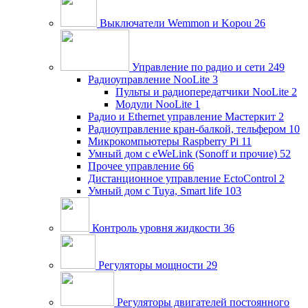
Выключатели Wemmon и Kopou
26
Управление по радио и сети
249
Радиоуправление NooLite
3
Пульты и радиопередатчики NooLite
2
Модули NooLite
1
Радио и Ethernet управление Мастеркит
2
Радиоуправление кран-балкой, тельфером
10
Микрокомпьютеры Raspberry Pi
11
Умный дом c eWeLink (Sonoff и прочие)
52
Прочее управление
66
Дистанционное управление EctoControl
2
Умный дом с Tuya, Smart life
103
Контроль уровня жидкости
36
Регуляторы мощности
29
Регуляторы двигателей постоянного