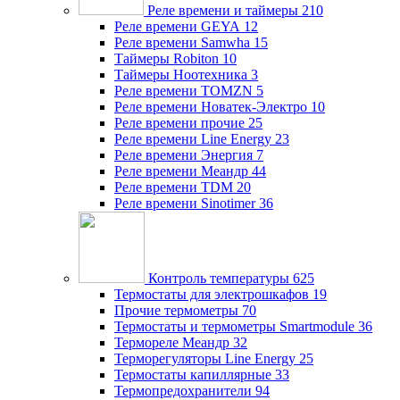
Реле времени и таймеры
210
Реле времени GEYA
12
Реле времени Samwha
15
Таймеры Robiton
10
Таймеры Ноотехника
3
Реле времени TOMZN
5
Реле времени Новатек-Электро
10
Реле времени прочие
25
Реле времени Line Energy
23
Реле времени Энергия
7
Реле времени Меандр
44
Реле времени TDM
20
Реле времени Sinotimer
36
Контроль температуры
625
Термостаты для электрошкафов
19
Прочие термометры
70
Термостаты и термометры Smartmodule
36
Термореле Меандр
32
Терморегуляторы Line Energy
25
Термостаты капиллярные
33
Термопредохранители
94