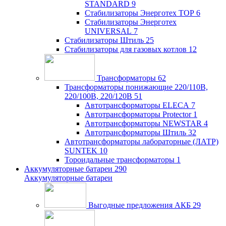
STANDARD
9
Стабилизаторы Энерготех TOP
6
Стабилизаторы Энерготех
UNIVERSAL
7
Стабилизаторы Штиль
25
Стабилизаторы для газовых котлов
12
Трансформаторы
62
Трансформаторы понижающие 220/110В,
220/100В, 220/120В
51
Автотрансформаторы ELECA
7
Автотрансформаторы Protector
1
Автотрансформаторы NEWSTAR
4
Автотрансформаторы Штиль
32
Автотрансформаторы лабораторные (ЛАТР)
SUNTEK
10
Тороидальные трансформаторы
1
Аккумуляторные батареи
290
Аккумуляторные батареи
Выгодные предложения АКБ
29