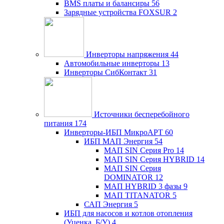
BMS платы и балансиры
56
Зарядные устройства FOXSUR
2
Инверторы напряжения
44
Автомобильные инверторы
13
Инверторы СибКонтакт
31
Источники бесперебойного
питания
174
Инверторы-ИБП МикроАРТ
60
ИБП МАП Энергия
54
МАП SIN Серия Pro
14
МАП SIN Серия HYBRID
14
МАП SIN Серия
DOMINATOR
12
МАП HYBRID 3 фазы
9
МАП TITANATOR
5
САП Энергия
5
ИБП для насосов и котлов отопления
(Уценка, Б/У)
4