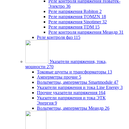
Реле контроля напряжения Новатек-
Электро
36
Реле напряжения Robiton
2
Реле напряжения TOMZN
18
Реле напряжения Sinotimer
32
Реле напряжения TDM
15
Реле контроля напряжения Меандр
31
Реле контроля фаз
115
Указатели напряжения, тока,
мощности
270
Токовые шунты и трансформаторы
13
Амперметры прочие
5
Вольтметры, амперметры Smartmodule
47
Указатели напряжения и тока Line Energy
3
Прочие указатели напряжения
164
Указатели напряжения и тока ЭТК
Энергия
9
Вольтметры, амперметры Меандр
26