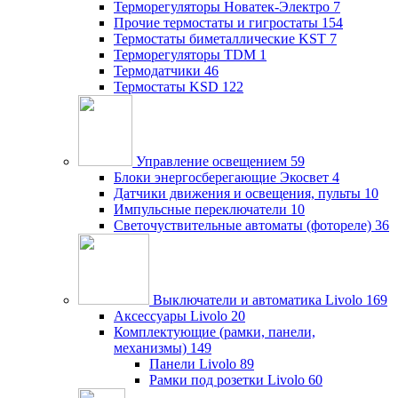
Терморегуляторы Новатек-Электро
7
Прочие термостаты и гигростаты
154
Термостаты биметаллические KST
7
Терморегуляторы TDM
1
Термодатчики
46
Термостаты KSD
122
Управление освещением
59
Блоки энергосберегающие Экосвет
4
Датчики движения и освещения, пульты
10
Импульсные переключатели
10
Светочуствительные автоматы (фотореле)
36
Выключатели и автоматика Livolo
169
Аксессуары Livolo
20
Комплектующие (рамки, панели,
механизмы)
149
Панели Livolo
89
Рамки под розетки Livolo
60