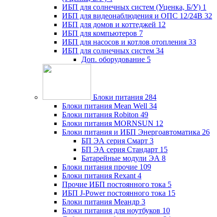
ИБП для солнечных систем (Уценка, Б/У)
1
ИБП для видеонаблюдения и ОПС 12/24В
32
ИБП для домов и коттеджей
12
ИБП для компьютеров
7
ИБП для насосов и котлов отопления
33
ИБП для солнечных систем
34
Доп. оборудование
5
Блоки питания
284
Блоки питания Mean Well
34
Блоки питания Robiton
49
Блоки питания MORNSUN
12
Блоки питания и ИБП Энергоавтоматика
26
БП ЭА серия Смарт
3
БП ЭА серия Стандарт
15
Батарейные модули ЭА
8
Блоки питания прочие
109
Блоки питания Rexant
4
Прочие ИБП постоянного тока
5
ИБП J-Power постоянного тока
15
Блоки питания Меандр
3
Блоки питания для ноутбуков
10