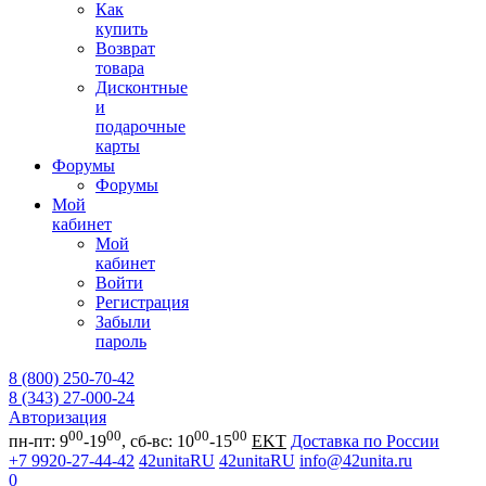
Как
купить
Возврат
товара
Дисконтные
и
подарочные
карты
Форумы
Форумы
Мой
кабинет
Мой
кабинет
Войти
Регистрация
Забыли
пароль
8 (800) 250-70-42
8 (343) 27-000-24
Авторизация
00
00
00
00
пн-пт: 9
-19
, сб-вс: 10
-15
EKT
Доставка по России
+7 9920-27-44-42
42unitaRU
42unitaRU
info@42unita.ru
0