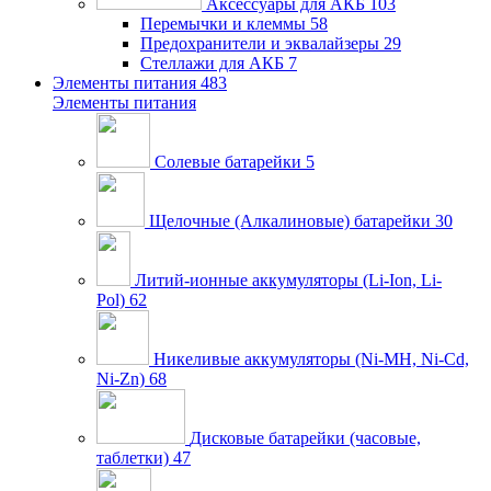
Аксессуары для АКБ
103
Перемычки и клеммы
58
Предохранители и эквалайзеры
29
Стеллажи для АКБ
7
Элементы питания
483
Элементы питания
Солевые батарейки
5
Щелочные (Алкалиновые) батарейки
30
Литий-ионные аккумуляторы (Li-Ion, Li-
Pol)
62
Никеливые аккумуляторы (Ni-MH, Ni-Cd,
Ni-Zn)
68
Дисковые батарейки (часовые,
таблетки)
47