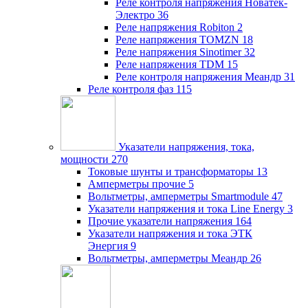
Реле контроля напряжения Новатек-
Электро
36
Реле напряжения Robiton
2
Реле напряжения TOMZN
18
Реле напряжения Sinotimer
32
Реле напряжения TDM
15
Реле контроля напряжения Меандр
31
Реле контроля фаз
115
Указатели напряжения, тока,
мощности
270
Токовые шунты и трансформаторы
13
Амперметры прочие
5
Вольтметры, амперметры Smartmodule
47
Указатели напряжения и тока Line Energy
3
Прочие указатели напряжения
164
Указатели напряжения и тока ЭТК
Энергия
9
Вольтметры, амперметры Меандр
26