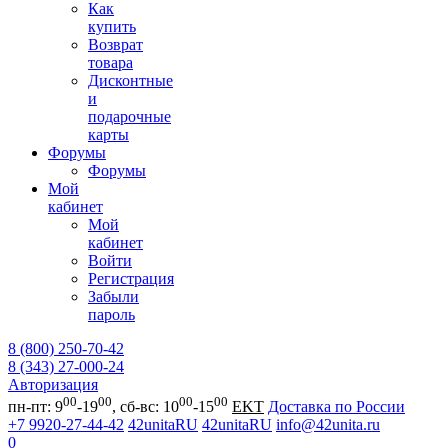
Как
купить
Возврат
товара
Дисконтные
и
подарочные
карты
Форумы
Форумы
Мой
кабинет
Мой
кабинет
Войти
Регистрация
Забыли
пароль
8 (800) 250-70-42
8 (343) 27-000-24
Авторизация
00
00
00
00
пн-пт: 9
-19
, сб-вс: 10
-15
EKT
Доставка по России
+7 9920-27-44-42
42unitaRU
42unitaRU
info@42unita.ru
0