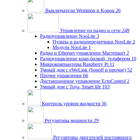
Выключатели Wemmon и Kopou
26
Управление по радио и сети
249
Радиоуправление NooLite
3
Пульты и радиопередатчики NooLite
2
Модули NooLite
1
Радио и Ethernet управление Мастеркит
2
Радиоуправление кран-балкой, тельфером
10
Микрокомпьютеры Raspberry Pi
11
Умный дом c eWeLink (Sonoff и прочие)
52
Прочее управление
66
Дистанционное управление EctoControl
2
Умный дом с Tuya, Smart life
103
Контроль уровня жидкости
36
Регуляторы мощности
29
Регуляторы двигателей постоянного