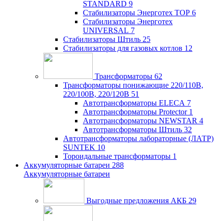
STANDARD
9
Стабилизаторы Энерготех TOP
6
Стабилизаторы Энерготех
UNIVERSAL
7
Стабилизаторы Штиль
25
Стабилизаторы для газовых котлов
12
Трансформаторы
62
Трансформаторы понижающие 220/110В,
220/100В, 220/120В
51
Автотрансформаторы ELECA
7
Автотрансформаторы Protector
1
Автотрансформаторы NEWSTAR
4
Автотрансформаторы Штиль
32
Автотрансформаторы лабораторные (ЛАТР)
SUNTEK
10
Тороидальные трансформаторы
1
Аккумуляторные батареи
288
Аккумуляторные батареи
Выгодные предложения АКБ
29