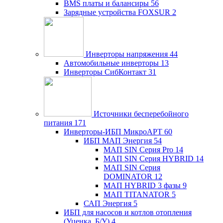
BMS платы и балансиры
56
Зарядные устройства FOXSUR
2
Инверторы напряжения
44
Автомобильные инверторы
13
Инверторы СибКонтакт
31
Источники бесперебойного
питания
171
Инверторы-ИБП МикроАРТ
60
ИБП МАП Энергия
54
МАП SIN Серия Pro
14
МАП SIN Серия HYBRID
14
МАП SIN Серия
DOMINATOR
12
МАП HYBRID 3 фазы
9
МАП TITANATOR
5
САП Энергия
5
ИБП для насосов и котлов отопления
(Уценка, Б/У)
4