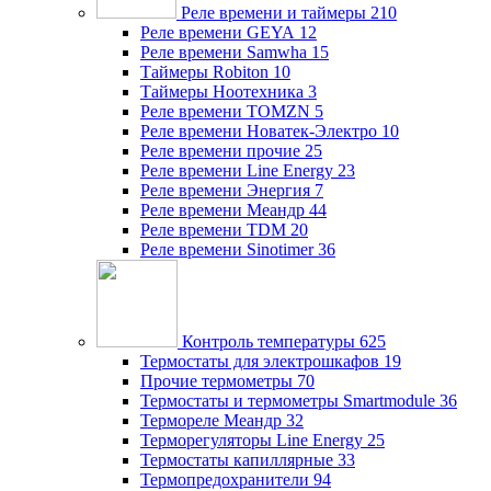
Реле времени и таймеры
210
Реле времени GEYA
12
Реле времени Samwha
15
Таймеры Robiton
10
Таймеры Ноотехника
3
Реле времени TOMZN
5
Реле времени Новатек-Электро
10
Реле времени прочие
25
Реле времени Line Energy
23
Реле времени Энергия
7
Реле времени Меандр
44
Реле времени TDM
20
Реле времени Sinotimer
36
Контроль температуры
625
Термостаты для электрошкафов
19
Прочие термометры
70
Термостаты и термометры Smartmodule
36
Термореле Меандр
32
Терморегуляторы Line Energy
25
Термостаты капиллярные
33
Термопредохранители
94