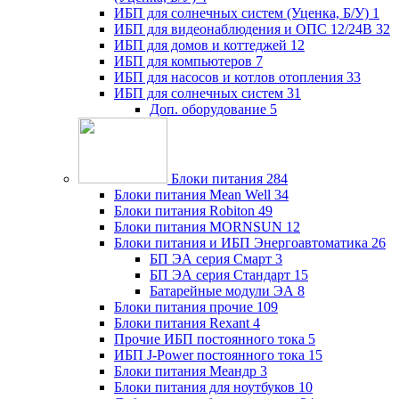
ИБП для солнечных систем (Уценка, Б/У)
1
ИБП для видеонаблюдения и ОПС 12/24В
32
ИБП для домов и коттеджей
12
ИБП для компьютеров
7
ИБП для насосов и котлов отопления
33
ИБП для солнечных систем
31
Доп. оборудование
5
Блоки питания
284
Блоки питания Mean Well
34
Блоки питания Robiton
49
Блоки питания MORNSUN
12
Блоки питания и ИБП Энергоавтоматика
26
БП ЭА серия Смарт
3
БП ЭА серия Стандарт
15
Батарейные модули ЭА
8
Блоки питания прочие
109
Блоки питания Rexant
4
Прочие ИБП постоянного тока
5
ИБП J-Power постоянного тока
15
Блоки питания Меандр
3
Блоки питания для ноутбуков
10