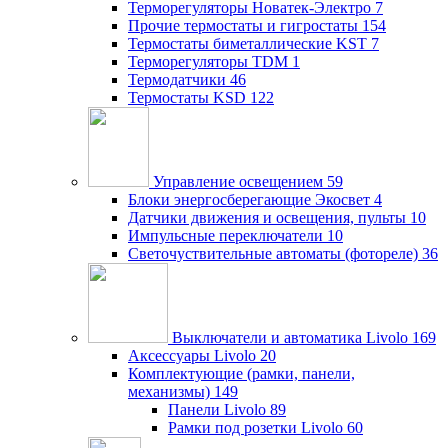
Терморегуляторы Новатек-Электро
7
Прочие термостаты и гигростаты
154
Термостаты биметаллические KST
7
Терморегуляторы TDM
1
Термодатчики
46
Термостаты KSD
122
Управление освещением
59
Блоки энергосберегающие Экосвет
4
Датчики движения и освещения, пульты
10
Импульсные переключатели
10
Светочуствительные автоматы (фотореле)
36
Выключатели и автоматика Livolo
169
Аксессуары Livolo
20
Комплектующие (рамки, панели,
механизмы)
149
Панели Livolo
89
Рамки под розетки Livolo
60