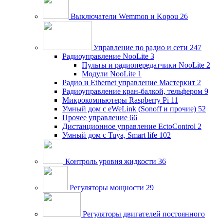
Выключатели Wemmon и Kopou
26
Управление по радио и сети
247
Радиоуправление NooLite
3
Пульты и радиопередатчики NooLite
2
Модули NooLite
1
Радио и Ethernet управление Мастеркит
2
Радиоуправление кран-балкой, тельфером
9
Микрокомпьютеры Raspberry Pi
11
Умный дом c eWeLink (Sonoff и прочие)
52
Прочее управление
66
Дистанционное управление EctoControl
2
Умный дом с Tuya, Smart life
102
Контроль уровня жидкости
36
Регуляторы мощности
29
Регуляторы двигателей постоянного