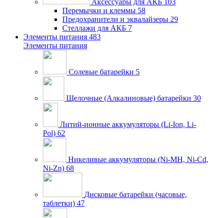
Аксессуары для АКБ
103
Перемычки и клеммы
58
Предохранители и эквалайзеры
29
Стеллажи для АКБ
7
Элементы питания
483
Элементы питания
Солевые батарейки
5
Щелочные (Алкалиновые) батарейки
30
Литий-ионные аккумуляторы (Li-Ion, Li-
Pol)
62
Никеливые аккумуляторы (Ni-MH, Ni-Cd,
Ni-Zn)
68
Дисковые батарейки (часовые,
таблетки)
47