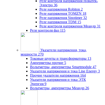
Реле контроля напряжения Новатек-
Электро
36
Реле напряжения Robiton
2
Реле напряжения TOMZN
18
Реле напряжения Sinotimer
32
Реле напряжения TDM
15
Реле контроля напряжения Меандр
31
Реле контроля фаз
115
Указатели напряжения, тока,
мощности
270
Токовые шунты и трансформаторы
13
Амперметры прочие
5
Вольтметры, амперметры Smartmodule
47
Указатели напряжения и тока Line Energy
3
Прочие указатели напряжения
164
Указатели напряжения и тока ЭТК
Энергия
9
Вольтметры, амперметры Меандр
26