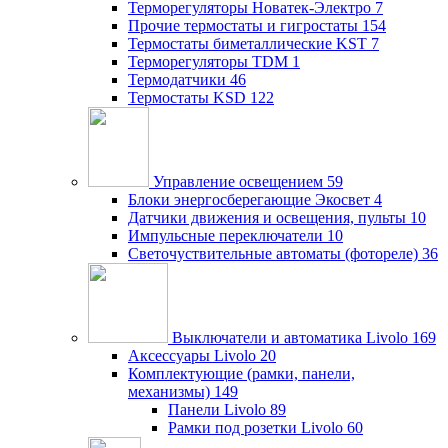
Терморегуляторы Новатек-Электро
7
Прочие термостаты и гигростаты
154
Термостаты биметаллические KST
7
Терморегуляторы TDM
1
Термодатчики
46
Термостаты KSD
122
Управление освещением
59
Блоки энергосберегающие Экосвет
4
Датчики движения и освещения, пульты
10
Импульсные переключатели
10
Светочуствительные автоматы (фотореле)
36
Выключатели и автоматика Livolo
169
Аксессуары Livolo
20
Комплектующие (рамки, панели,
механизмы)
149
Панели Livolo
89
Рамки под розетки Livolo
60