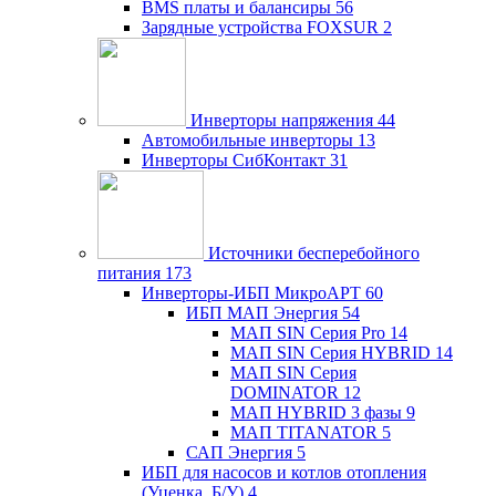
BMS платы и балансиры
56
Зарядные устройства FOXSUR
2
Инверторы напряжения
44
Автомобильные инверторы
13
Инверторы СибКонтакт
31
Источники бесперебойного
питания
173
Инверторы-ИБП МикроАРТ
60
ИБП МАП Энергия
54
МАП SIN Серия Pro
14
МАП SIN Серия HYBRID
14
МАП SIN Серия
DOMINATOR
12
МАП HYBRID 3 фазы
9
МАП TITANATOR
5
САП Энергия
5
ИБП для насосов и котлов отопления
(Уценка, Б/У)
4