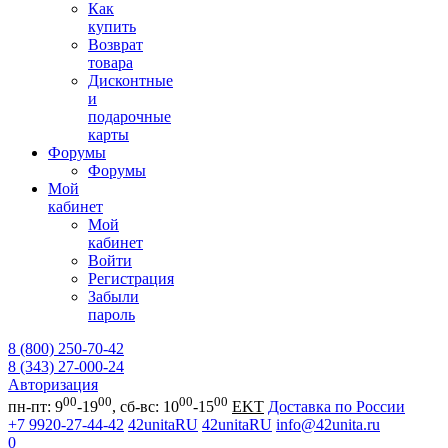
Как
купить
Возврат
товара
Дисконтные
и
подарочные
карты
Форумы
Форумы
Мой
кабинет
Мой
кабинет
Войти
Регистрация
Забыли
пароль
8 (800) 250-70-42
8 (343) 27-000-24
Авторизация
00
00
00
00
пн-пт: 9
-19
, сб-вс: 10
-15
EKT
Доставка по России
+7 9920-27-44-42
42unitaRU
42unitaRU
info@42unita.ru
0