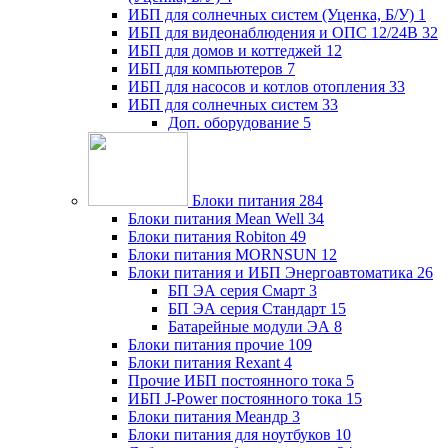
ИБП для солнечных систем (Уценка, Б/У)
1
ИБП для видеонаблюдения и ОПС 12/24В
32
ИБП для домов и коттеджей
12
ИБП для компьютеров
7
ИБП для насосов и котлов отопления
33
ИБП для солнечных систем
33
Доп. оборудование
5
Блоки питания
284
Блоки питания Mean Well
34
Блоки питания Robiton
49
Блоки питания MORNSUN
12
Блоки питания и ИБП Энергоавтоматика
26
БП ЭА серия Смарт
3
БП ЭА серия Стандарт
15
Батарейные модули ЭА
8
Блоки питания прочие
109
Блоки питания Rexant
4
Прочие ИБП постоянного тока
5
ИБП J-Power постоянного тока
15
Блоки питания Меандр
3
Блоки питания для ноутбуков
10