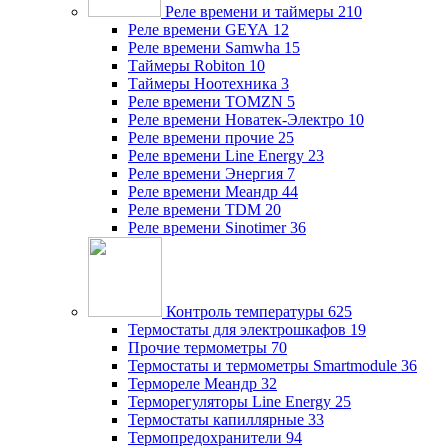
Реле времени и таймеры
210
Реле времени GEYA
12
Реле времени Samwha
15
Таймеры Robiton
10
Таймеры Ноотехника
3
Реле времени TOMZN
5
Реле времени Новатек-Электро
10
Реле времени прочие
25
Реле времени Line Energy
23
Реле времени Энергия
7
Реле времени Меандр
44
Реле времени TDM
20
Реле времени Sinotimer
36
Контроль температуры
625
Термостаты для электрошкафов
19
Прочие термометры
70
Термостаты и термометры Smartmodule
36
Термореле Меандр
32
Терморегуляторы Line Energy
25
Термостаты капиллярные
33
Термопредохранители
94