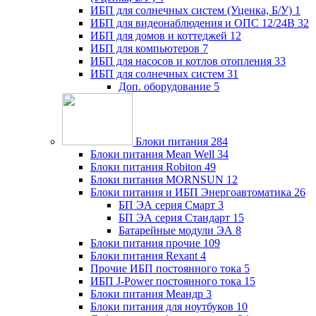
ИБП для солнечных систем (Уценка, Б/У)
1
ИБП для видеонаблюдения и ОПС 12/24В
32
ИБП для домов и коттеджей
12
ИБП для компьютеров
7
ИБП для насосов и котлов отопления
33
ИБП для солнечных систем
31
Доп. оборудование
5
Блоки питания
284
Блоки питания Mean Well
34
Блоки питания Robiton
49
Блоки питания MORNSUN
12
Блоки питания и ИБП Энергоавтоматика
26
БП ЭА серия Смарт
3
БП ЭА серия Стандарт
15
Батарейные модули ЭА
8
Блоки питания прочие
109
Блоки питания Rexant
4
Прочие ИБП постоянного тока
5
ИБП J-Power постоянного тока
15
Блоки питания Меандр
3
Блоки питания для ноутбуков
10