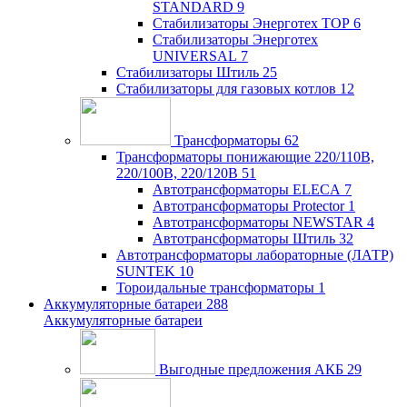
STANDARD
9
Стабилизаторы Энерготех TOP
6
Стабилизаторы Энерготех
UNIVERSAL
7
Стабилизаторы Штиль
25
Стабилизаторы для газовых котлов
12
Трансформаторы
62
Трансформаторы понижающие 220/110В,
220/100В, 220/120В
51
Автотрансформаторы ELECA
7
Автотрансформаторы Protector
1
Автотрансформаторы NEWSTAR
4
Автотрансформаторы Штиль
32
Автотрансформаторы лабораторные (ЛАТР)
SUNTEK
10
Тороидальные трансформаторы
1
Аккумуляторные батареи
288
Аккумуляторные батареи
Выгодные предложения АКБ
29