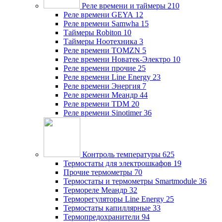
Реле времени и таймеры
210
Реле времени GEYA
12
Реле времени Samwha
15
Таймеры Robiton
10
Таймеры Ноотехника
3
Реле времени TOMZN
5
Реле времени Новатек-Электро
10
Реле времени прочие
25
Реле времени Line Energy
23
Реле времени Энергия
7
Реле времени Меандр
44
Реле времени TDM
20
Реле времени Sinotimer
36
Контроль температуры
625
Термостаты для электрошкафов
19
Прочие термометры
70
Термостаты и термометры Smartmodule
36
Термореле Меандр
32
Терморегуляторы Line Energy
25
Термостаты капиллярные
33
Термопредохранители
94