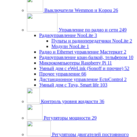
Выключатели Wemmon и Kopou
26
Управление по радио и сети
249
Радиоуправление NooLite
3
Пульты и радиопередатчики NooLite
2
Модули NooLite
1
Радио и Ethernet управление Мастеркит
2
Радиоуправление кран-балкой, тельфером
10
Микрокомпьютеры Raspberry Pi
11
Умный дом c eWeLink (Sonoff и прочие)
52
Прочее управление
66
Дистанционное управление EctoControl
2
Умный дом с Tuya, Smart life
103
Контроль уровня жидкости
36
Регуляторы мощности
29
Регуляторы двигателей постоянного