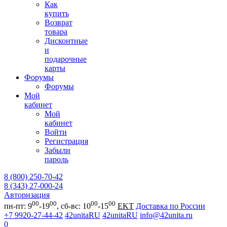
Как
купить
Возврат
товара
Дисконтные
и
подарочные
карты
Форумы
Форумы
Мой
кабинет
Мой
кабинет
Войти
Регистрация
Забыли
пароль
8 (800) 250-70-42
8 (343) 27-000-24
Авторизация
00
00
00
00
пн-пт: 9
-19
, сб-вс: 10
-15
EKT
Доставка по России
+7 9920-27-44-42
42unitaRU
42unitaRU
info@42unita.ru
0