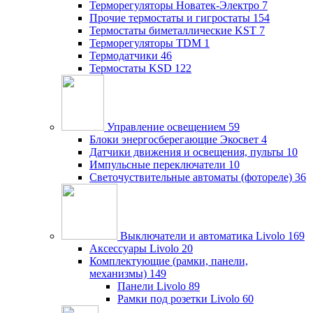
Терморегуляторы Новатек-Электро
7
Прочие термостаты и гигростаты
154
Термостаты биметаллические KST
7
Терморегуляторы TDM
1
Термодатчики
46
Термостаты KSD
122
Управление освещением
59
Блоки энергосберегающие Экосвет
4
Датчики движения и освещения, пульты
10
Импульсные переключатели
10
Светочуствительные автоматы (фотореле)
36
Выключатели и автоматика Livolo
169
Аксессуары Livolo
20
Комплектующие (рамки, панели,
механизмы)
149
Панели Livolo
89
Рамки под розетки Livolo
60