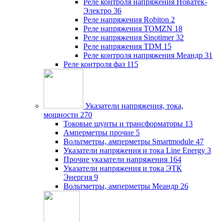
Реле контроля напряжения Новатек-
Электро
36
Реле напряжения Robiton
2
Реле напряжения TOMZN
18
Реле напряжения Sinotimer
32
Реле напряжения TDM
15
Реле контроля напряжения Меандр
31
Реле контроля фаз
115
Указатели напряжения, тока,
мощности
270
Токовые шунты и трансформаторы
13
Амперметры прочие
5
Вольтметры, амперметры Smartmodule
47
Указатели напряжения и тока Line Energy
3
Прочие указатели напряжения
164
Указатели напряжения и тока ЭТК
Энергия
9
Вольтметры, амперметры Меандр
26