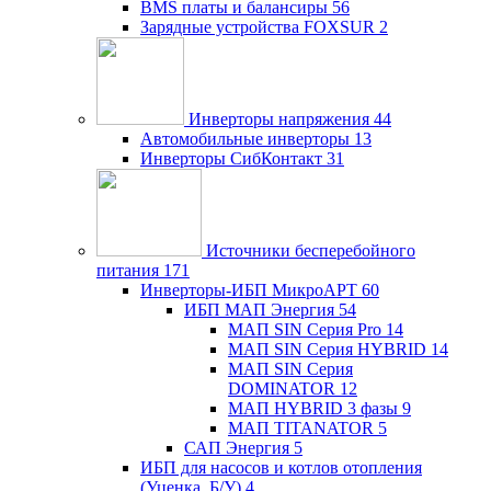
BMS платы и балансиры
56
Зарядные устройства FOXSUR
2
Инверторы напряжения
44
Автомобильные инверторы
13
Инверторы СибКонтакт
31
Источники бесперебойного
питания
171
Инверторы-ИБП МикроАРТ
60
ИБП МАП Энергия
54
МАП SIN Серия Pro
14
МАП SIN Серия HYBRID
14
МАП SIN Серия
DOMINATOR
12
МАП HYBRID 3 фазы
9
МАП TITANATOR
5
САП Энергия
5
ИБП для насосов и котлов отопления
(Уценка, Б/У)
4