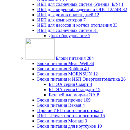
ИБП для солнечных систем (Уценка, Б/У)
1
ИБП для видеонаблюдения и ОПС 12/24В
32
ИБП для домов и коттеджей
12
ИБП для компьютеров
7
ИБП для насосов и котлов отопления
33
ИБП для солнечных систем
31
Доп. оборудование
5
Блоки питания
284
Блоки питания Mean Well
34
Блоки питания Robiton
49
Блоки питания MORNSUN
12
Блоки питания и ИБП Энергоавтоматика
26
БП ЭА серия Смарт
3
БП ЭА серия Стандарт
15
Батарейные модули ЭА
8
Блоки питания прочие
109
Блоки питания Rexant
4
Прочие ИБП постоянного тока
5
ИБП J-Power постоянного тока
15
Блоки питания Меандр
3
Блоки питания для ноутбуков
10