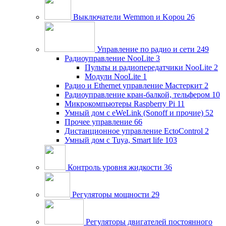
Выключатели Wemmon и Kopou
26
Управление по радио и сети
249
Радиоуправление NooLite
3
Пульты и радиопередатчики NooLite
2
Модули NooLite
1
Радио и Ethernet управление Мастеркит
2
Радиоуправление кран-балкой, тельфером
10
Микрокомпьютеры Raspberry Pi
11
Умный дом c eWeLink (Sonoff и прочие)
52
Прочее управление
66
Дистанционное управление EctoControl
2
Умный дом с Tuya, Smart life
103
Контроль уровня жидкости
36
Регуляторы мощности
29
Регуляторы двигателей постоянного