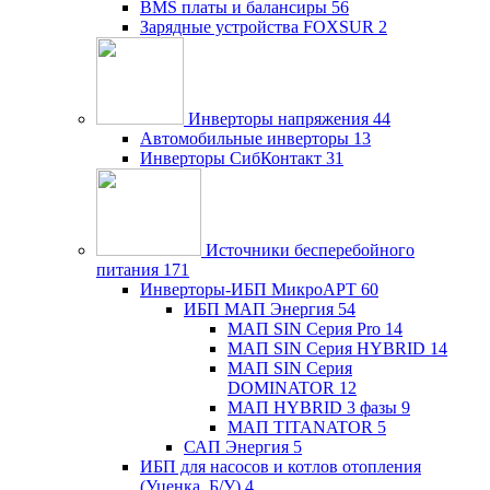
BMS платы и балансиры
56
Зарядные устройства FOXSUR
2
Инверторы напряжения
44
Автомобильные инверторы
13
Инверторы СибКонтакт
31
Источники бесперебойного
питания
171
Инверторы-ИБП МикроАРТ
60
ИБП МАП Энергия
54
МАП SIN Серия Pro
14
МАП SIN Серия HYBRID
14
МАП SIN Серия
DOMINATOR
12
МАП HYBRID 3 фазы
9
МАП TITANATOR
5
САП Энергия
5
ИБП для насосов и котлов отопления
(Уценка, Б/У)
4