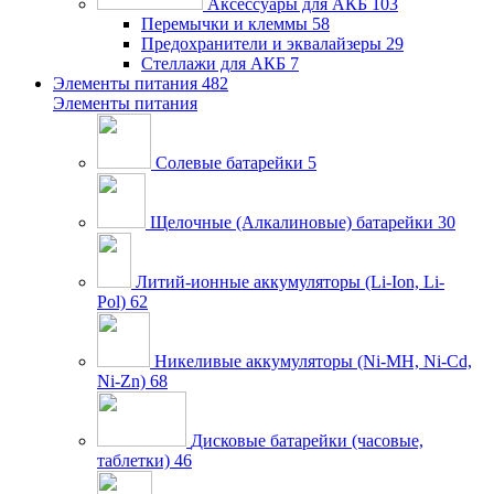
Аксессуары для АКБ
103
Перемычки и клеммы
58
Предохранители и эквалайзеры
29
Стеллажи для АКБ
7
Элементы питания
482
Элементы питания
Солевые батарейки
5
Щелочные (Алкалиновые) батарейки
30
Литий-ионные аккумуляторы (Li-Ion, Li-
Pol)
62
Никеливые аккумуляторы (Ni-MH, Ni-Cd,
Ni-Zn)
68
Дисковые батарейки (часовые,
таблетки)
46