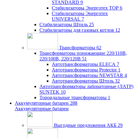
STANDARD
9
Стабилизаторы Энерготех TOP
6
Стабилизаторы Энерготех
UNIVERSAL
7
Стабилизаторы Штиль
25
Стабилизаторы для газовых котлов
12
Трансформаторы
62
Трансформаторы понижающие 220/110В,
220/100В, 220/120В
51
Автотрансформаторы ELECA
7
Автотрансформаторы Protector
1
Автотрансформаторы NEWSTAR
4
Автотрансформаторы Штиль
32
Автотрансформаторы лабораторные (ЛАТР)
SUNTEK
10
Тороидальные трансформаторы
1
Аккумуляторные батареи
288
Аккумуляторные батареи
Выгодные предложения АКБ
29