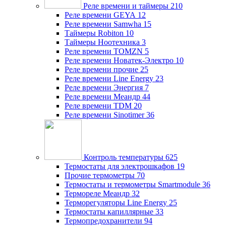
Реле времени и таймеры
210
Реле времени GEYA
12
Реле времени Samwha
15
Таймеры Robiton
10
Таймеры Ноотехника
3
Реле времени TOMZN
5
Реле времени Новатек-Электро
10
Реле времени прочие
25
Реле времени Line Energy
23
Реле времени Энергия
7
Реле времени Меандр
44
Реле времени TDM
20
Реле времени Sinotimer
36
Контроль температуры
625
Термостаты для электрошкафов
19
Прочие термометры
70
Термостаты и термометры Smartmodule
36
Термореле Меандр
32
Терморегуляторы Line Energy
25
Термостаты капиллярные
33
Термопредохранители
94