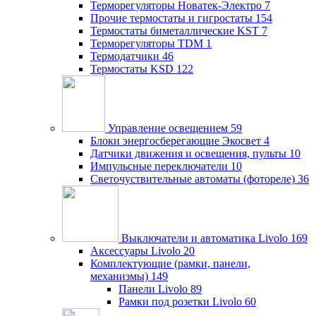
Терморегуляторы Новатек-Электро
7
Прочие термостаты и гигростаты
154
Термостаты биметаллические KST
7
Терморегуляторы TDM
1
Термодатчики
46
Термостаты KSD
122
Управление освещением
59
Блоки энергосберегающие Экосвет
4
Датчики движения и освещения, пульты
10
Импульсные переключатели
10
Светочуствительные автоматы (фотореле)
36
Выключатели и автоматика Livolo
169
Аксессуары Livolo
20
Комплектующие (рамки, панели,
механизмы)
149
Панели Livolo
89
Рамки под розетки Livolo
60