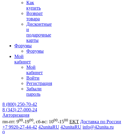
Как
купить
Возврат
товара
Дисконтные
и
подарочные
карты
Форумы
Форумы
Мой
кабинет
Мой
кабинет
Войти
Регистрация
Забыли
пароль
8 (800) 250-70-42
8 (343) 27-000-24
Авторизация
00
00
00
00
пн-пт: 9
-19
, сб-вс: 10
-15
EKT
Доставка по России
+7 9920-27-44-42
42unitaRU
42unitaRU
info@42unita.ru
0