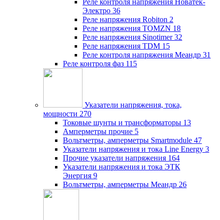
Реле контроля напряжения Новатек-
Электро
36
Реле напряжения Robiton
2
Реле напряжения TOMZN
18
Реле напряжения Sinotimer
32
Реле напряжения TDM
15
Реле контроля напряжения Меандр
31
Реле контроля фаз
115
Указатели напряжения, тока,
мощности
270
Токовые шунты и трансформаторы
13
Амперметры прочие
5
Вольтметры, амперметры Smartmodule
47
Указатели напряжения и тока Line Energy
3
Прочие указатели напряжения
164
Указатели напряжения и тока ЭТК
Энергия
9
Вольтметры, амперметры Меандр
26