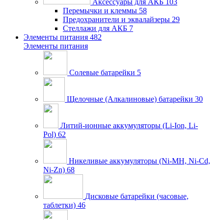
Аксессуары для АКБ
103
Перемычки и клеммы
58
Предохранители и эквалайзеры
29
Стеллажи для АКБ
7
Элементы питания
482
Элементы питания
Солевые батарейки
5
Щелочные (Алкалиновые) батарейки
30
Литий-ионные аккумуляторы (Li-Ion, Li-
Pol)
62
Никеливые аккумуляторы (Ni-MH, Ni-Cd,
Ni-Zn)
68
Дисковые батарейки (часовые,
таблетки)
46