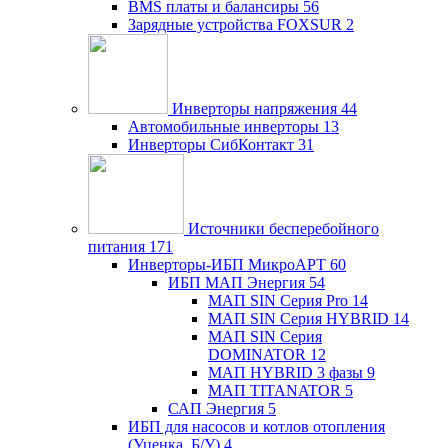
BMS платы и балансиры
56
Зарядные устройства FOXSUR
2
Инверторы напряжения
44
Автомобильные инверторы
13
Инверторы СибКонтакт
31
Источники бесперебойного
питания
171
Инверторы-ИБП МикроАРТ
60
ИБП МАП Энергия
54
МАП SIN Серия Pro
14
МАП SIN Серия HYBRID
14
МАП SIN Серия
DOMINATOR
12
МАП HYBRID 3 фазы
9
МАП TITANATOR
5
САП Энергия
5
ИБП для насосов и котлов отопления
(Уценка, Б/У)
4