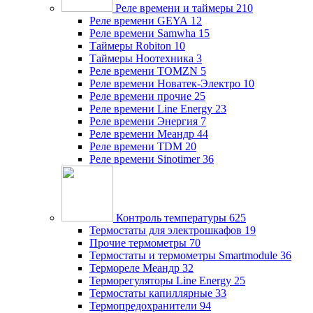
Реле времени и таймеры
210
Реле времени GEYA
12
Реле времени Samwha
15
Таймеры Robiton
10
Таймеры Ноотехника
3
Реле времени TOMZN
5
Реле времени Новатек-Электро
10
Реле времени прочие
25
Реле времени Line Energy
23
Реле времени Энергия
7
Реле времени Меандр
44
Реле времени TDM
20
Реле времени Sinotimer
36
Контроль температуры
625
Термостаты для электрошкафов
19
Прочие термометры
70
Термостаты и термометры Smartmodule
36
Термореле Меандр
32
Терморегуляторы Line Energy
25
Термостаты капиллярные
33
Термопредохранители
94