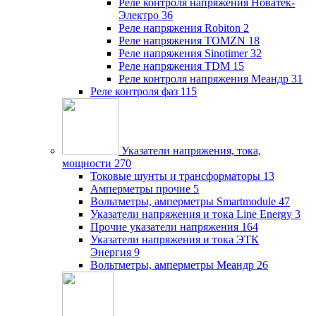
Реле контроля напряжения Новатек-
Электро
36
Реле напряжения Robiton
2
Реле напряжения TOMZN
18
Реле напряжения Sinotimer
32
Реле напряжения TDM
15
Реле контроля напряжения Меандр
31
Реле контроля фаз
115
Указатели напряжения, тока,
мощности
270
Токовые шунты и трансформаторы
13
Амперметры прочие
5
Вольтметры, амперметры Smartmodule
47
Указатели напряжения и тока Line Energy
3
Прочие указатели напряжения
164
Указатели напряжения и тока ЭТК
Энергия
9
Вольтметры, амперметры Меандр
26