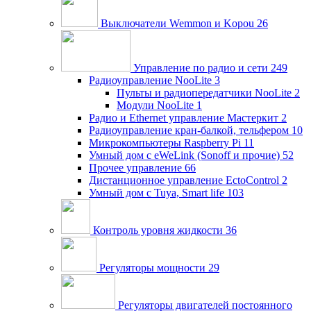
Выключатели Wemmon и Kopou
26
Управление по радио и сети
249
Радиоуправление NooLite
3
Пульты и радиопередатчики NooLite
2
Модули NooLite
1
Радио и Ethernet управление Мастеркит
2
Радиоуправление кран-балкой, тельфером
10
Микрокомпьютеры Raspberry Pi
11
Умный дом c eWeLink (Sonoff и прочие)
52
Прочее управление
66
Дистанционное управление EctoControl
2
Умный дом с Tuya, Smart life
103
Контроль уровня жидкости
36
Регуляторы мощности
29
Регуляторы двигателей постоянного