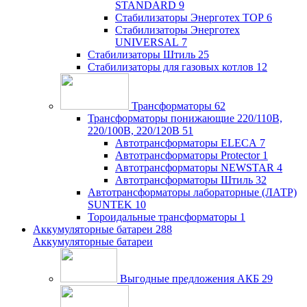
STANDARD
9
Стабилизаторы Энерготех TOP
6
Стабилизаторы Энерготех
UNIVERSAL
7
Стабилизаторы Штиль
25
Стабилизаторы для газовых котлов
12
Трансформаторы
62
Трансформаторы понижающие 220/110В,
220/100В, 220/120В
51
Автотрансформаторы ELECA
7
Автотрансформаторы Protector
1
Автотрансформаторы NEWSTAR
4
Автотрансформаторы Штиль
32
Автотрансформаторы лабораторные (ЛАТР)
SUNTEK
10
Тороидальные трансформаторы
1
Аккумуляторные батареи
288
Аккумуляторные батареи
Выгодные предложения АКБ
29