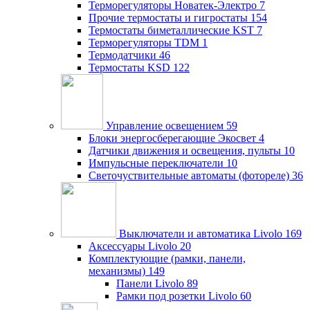
Терморегуляторы Новатек-Электро
7
Прочие термостаты и гигростаты
154
Термостаты биметаллические KST
7
Терморегуляторы TDM
1
Термодатчики
46
Термостаты KSD
122
Управление освещением
59
Блоки энергосберегающие Экосвет
4
Датчики движения и освещения, пульты
10
Импульсные переключатели
10
Светочуствительные автоматы (фотореле)
36
Выключатели и автоматика Livolo
169
Аксессуары Livolo
20
Комплектующие (рамки, панели,
механизмы)
149
Панели Livolo
89
Рамки под розетки Livolo
60