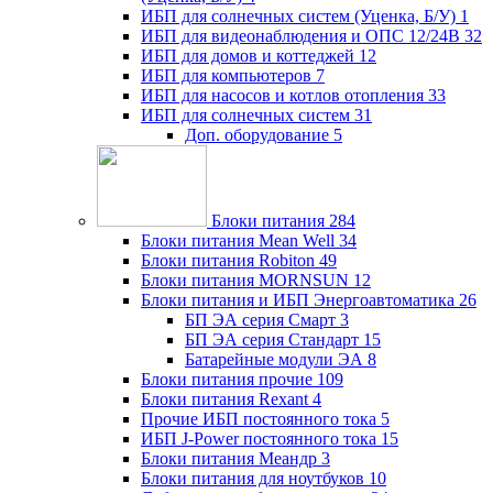
ИБП для солнечных систем (Уценка, Б/У)
1
ИБП для видеонаблюдения и ОПС 12/24В
32
ИБП для домов и коттеджей
12
ИБП для компьютеров
7
ИБП для насосов и котлов отопления
33
ИБП для солнечных систем
31
Доп. оборудование
5
Блоки питания
284
Блоки питания Mean Well
34
Блоки питания Robiton
49
Блоки питания MORNSUN
12
Блоки питания и ИБП Энергоавтоматика
26
БП ЭА серия Смарт
3
БП ЭА серия Стандарт
15
Батарейные модули ЭА
8
Блоки питания прочие
109
Блоки питания Rexant
4
Прочие ИБП постоянного тока
5
ИБП J-Power постоянного тока
15
Блоки питания Меандр
3
Блоки питания для ноутбуков
10