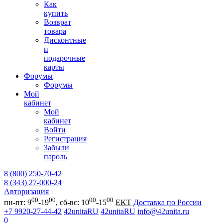
Как
купить
Возврат
товара
Дисконтные
и
подарочные
карты
Форумы
Форумы
Мой
кабинет
Мой
кабинет
Войти
Регистрация
Забыли
пароль
8 (800) 250-70-42
8 (343) 27-000-24
Авторизация
00
00
00
00
пн-пт: 9
-19
, сб-вс: 10
-15
EKT
Доставка по России
+7 9920-27-44-42
42unitaRU
42unitaRU
info@42unita.ru
0