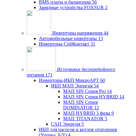
BMS платы и балансиры
56
Зарядные устройства FOXSUR
2
Инверторы напряжения
44
Автомобильные инверторы
13
Инверторы СибКонтакт
31
Источники бесперебойного
питания
171
Инверторы-ИБП МикроАРТ
60
ИБП МАП Энергия
54
МАП SIN Серия Pro
14
МАП SIN Серия HYBRID
14
МАП SIN Серия
DOMINATOR
12
МАП HYBRID 3 фазы
9
МАП TITANATOR
5
САП Энергия
5
ИБП для насосов и котлов отопления
(Уценка, Б/У)
4