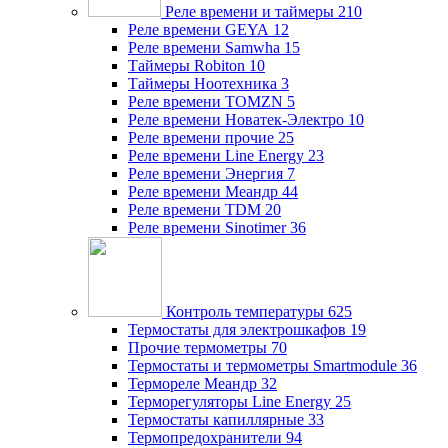
Реле времени и таймеры
210
Реле времени GEYA
12
Реле времени Samwha
15
Таймеры Robiton
10
Таймеры Ноотехника
3
Реле времени TOMZN
5
Реле времени Новатек-Электро
10
Реле времени прочие
25
Реле времени Line Energy
23
Реле времени Энергия
7
Реле времени Меандр
44
Реле времени TDM
20
Реле времени Sinotimer
36
Контроль температуры
625
Термостаты для электрошкафов
19
Прочие термометры
70
Термостаты и термометры Smartmodule
36
Термореле Меандр
32
Терморегуляторы Line Energy
25
Термостаты капиллярные
33
Термопредохранители
94