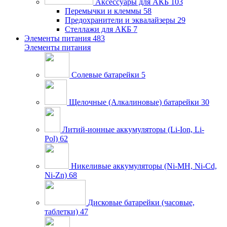
Аксессуары для АКБ
103
Перемычки и клеммы
58
Предохранители и эквалайзеры
29
Стеллажи для АКБ
7
Элементы питания
483
Элементы питания
Солевые батарейки
5
Щелочные (Алкалиновые) батарейки
30
Литий-ионные аккумуляторы (Li-Ion, Li-
Pol)
62
Никеливые аккумуляторы (Ni-MH, Ni-Cd,
Ni-Zn)
68
Дисковые батарейки (часовые,
таблетки)
47