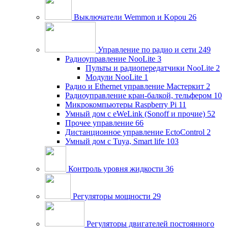
Выключатели Wemmon и Kopou
26
Управление по радио и сети
249
Радиоуправление NooLite
3
Пульты и радиопередатчики NooLite
2
Модули NooLite
1
Радио и Ethernet управление Мастеркит
2
Радиоуправление кран-балкой, тельфером
10
Микрокомпьютеры Raspberry Pi
11
Умный дом c eWeLink (Sonoff и прочие)
52
Прочее управление
66
Дистанционное управление EctoControl
2
Умный дом с Tuya, Smart life
103
Контроль уровня жидкости
36
Регуляторы мощности
29
Регуляторы двигателей постоянного