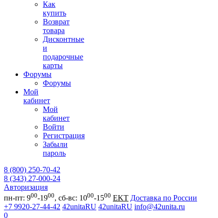
Как
купить
Возврат
товара
Дисконтные
и
подарочные
карты
Форумы
Форумы
Мой
кабинет
Мой
кабинет
Войти
Регистрация
Забыли
пароль
8 (800) 250-70-42
8 (343) 27-000-24
Авторизация
00
00
00
00
пн-пт: 9
-19
, сб-вс: 10
-15
EKT
Доставка по России
+7 9920-27-44-42
42unitaRU
42unitaRU
info@42unita.ru
0