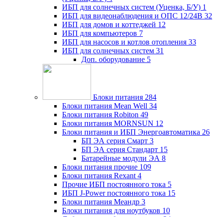
ИБП для солнечных систем (Уценка, Б/У)
1
ИБП для видеонаблюдения и ОПС 12/24В
32
ИБП для домов и коттеджей
12
ИБП для компьютеров
7
ИБП для насосов и котлов отопления
33
ИБП для солнечных систем
31
Доп. оборудование
5
Блоки питания
284
Блоки питания Mean Well
34
Блоки питания Robiton
49
Блоки питания MORNSUN
12
Блоки питания и ИБП Энергоавтоматика
26
БП ЭА серия Смарт
3
БП ЭА серия Стандарт
15
Батарейные модули ЭА
8
Блоки питания прочие
109
Блоки питания Rexant
4
Прочие ИБП постоянного тока
5
ИБП J-Power постоянного тока
15
Блоки питания Меандр
3
Блоки питания для ноутбуков
10