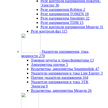
Реле контроля напряжения Новатек-
Электро
36
Реле напряжения Robiton
2
Реле напряжения TOMZN
18
Реле напряжения Sinotimer
32
Реле напряжения TDM
15
Реле контроля напряжения Меандр
31
Реле контроля фаз
115
Указатели напряжения, тока,
мощности
270
Токовые шунты и трансформаторы
13
Амперметры прочие
5
Вольтметры, амперметры Smartmodule
47
Указатели напряжения и тока Line Energy
3
Прочие указатели напряжения
164
Указатели напряжения и тока ЭТК
Энергия
9
Вольтметры, амперметры Меандр
26