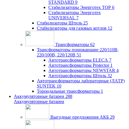
STANDARD
9
Стабилизаторы Энерготех TOP
6
Стабилизаторы Энерготех
UNIVERSAL
7
Стабилизаторы Штиль
25
Стабилизаторы для газовых котлов
12
Трансформаторы
62
Трансформаторы понижающие 220/110В,
220/100В, 220/120В
51
Автотрансформаторы ELECA
7
Автотрансформаторы Protector
1
Автотрансформаторы NEWSTAR
4
Автотрансформаторы Штиль
32
Автотрансформаторы лабораторные (ЛАТР)
SUNTEK
10
Тороидальные трансформаторы
1
Аккумуляторные батареи
288
Аккумуляторные батареи
Выгодные предложения АКБ
29