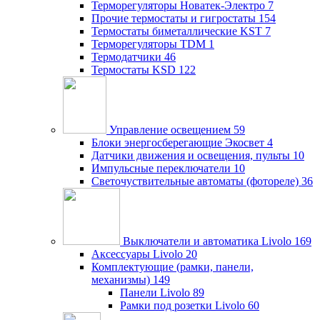
Терморегуляторы Новатек-Электро
7
Прочие термостаты и гигростаты
154
Термостаты биметаллические KST
7
Терморегуляторы TDM
1
Термодатчики
46
Термостаты KSD
122
Управление освещением
59
Блоки энергосберегающие Экосвет
4
Датчики движения и освещения, пульты
10
Импульсные переключатели
10
Светочуствительные автоматы (фотореле)
36
Выключатели и автоматика Livolo
169
Аксессуары Livolo
20
Комплектующие (рамки, панели,
механизмы)
149
Панели Livolo
89
Рамки под розетки Livolo
60