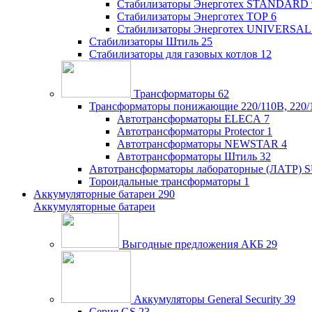
Стабилизаторы Энерготех STANDARD
Стабилизаторы Энерготех TOP
6
Стабилизаторы Энерготех UNIVERSAL
Стабилизаторы Штиль
25
Стабилизаторы для газовых котлов
12
Трансформаторы
62
Трансформаторы понижающие 220/110В, 220/
Автотрансформаторы ELECA
7
Автотрансформаторы Protector
1
Автотрансформаторы NEWSTAR
4
Автотрансформаторы Штиль
32
Автотрансформаторы лабораторные (ЛАТР)
Тороидальные трансформаторы
1
Аккумуляторные батареи
290
Аккумуляторные батареи
Выгодные предложения АКБ
29
Аккумуляторы General Security
39
Серия GS
23