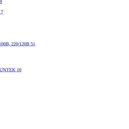
9
7
100В, 220/120В
51
 SUNTEK
10