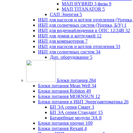
МАП HYBRID 3 фазы
9
МАП TITANATOR
5
САП Энергия
5
ИБП для насосов и котлов отопления (Уценка,
ИБП для солнечных систем (Уценка, Б/У)
1
ИБП для видеонаблюдения и ОПС 12/24В
32
ИБП для домов и коттеджей
12
ИБП для компьютеров
7
ИБП для насосов и котлов отопления
33
ИБП для солнечных систем
34
Доп. оборудование
5
Блоки питания
284
Блоки питания Mean Well
34
Блоки питания Robiton
49
Блоки питания MORNSUN
12
Блоки питания и ИБП Энергоавтоматика
26
БП ЭА серия Смарт
3
БП ЭА серия Стандарт
15
Батарейные модули ЭА
8
Блоки питания прочие
109
Блоки питания Rexant
4