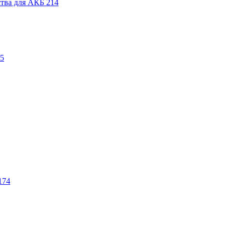
ства для АКБ
214
5
174