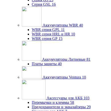
Серия GSL
16
Аккумуляторы WBR
40
WBR серия GPL
11
WBR серия HRL и HR
10
WBR серия GP
15
Аккумуляторы Литиевые
81
Платы защиты
40
Аккумуляторы Ventura
10
Аксессуары для АКБ
103
Перемычки и клеммы
58
Предохранители и эквалайзеры
29