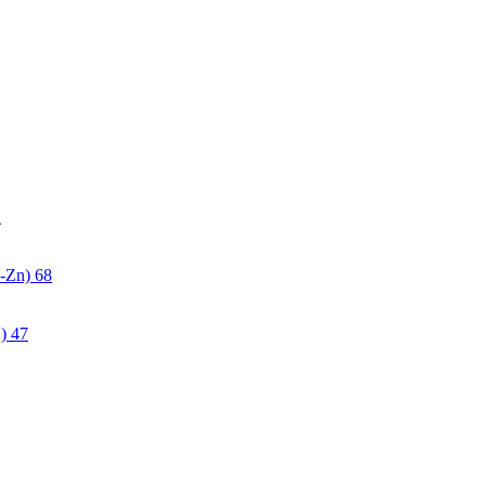
2
-Zn)
68
)
47