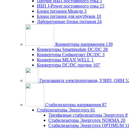
Прочие ИБП постоянного тока
5
ИБП J-Power постоянного тока
15
Блоки питания Меандр
3
Блоки питания для ноутбуков
10
Лабораторные блоки питания
24
Конверторы напряжения
139
Конверторы Smartmodule DC/DC
28
Конверторы Сибконтакт DC/DC
3
Конверторы MEAN WELL
1
Конверторы DC/DC прочие
107
Грозозащита электропитания, УЗИП, ОИН
5
Стабилизаторы напряжения
87
Стабилизаторы Энерготех
61
Трехфазные стабилизаторы Энерготех
8
Стабилизаторы Энерготех NORMA
20
Стабилизаторы Энерготех OPTIMUM
1