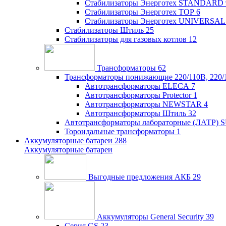
Стабилизаторы Энерготех STANDARD
Стабилизаторы Энерготех TOP
6
Стабилизаторы Энерготех UNIVERSAL
Стабилизаторы Штиль
25
Стабилизаторы для газовых котлов
12
Трансформаторы
62
Трансформаторы понижающие 220/110В, 220/
Автотрансформаторы ELECA
7
Автотрансформаторы Protector
1
Автотрансформаторы NEWSTAR
4
Автотрансформаторы Штиль
32
Автотрансформаторы лабораторные (ЛАТР)
Тороидальные трансформаторы
1
Аккумуляторные батареи
288
Аккумуляторные батареи
Выгодные предложения АКБ
29
Аккумуляторы General Security
39
Серия GS
23