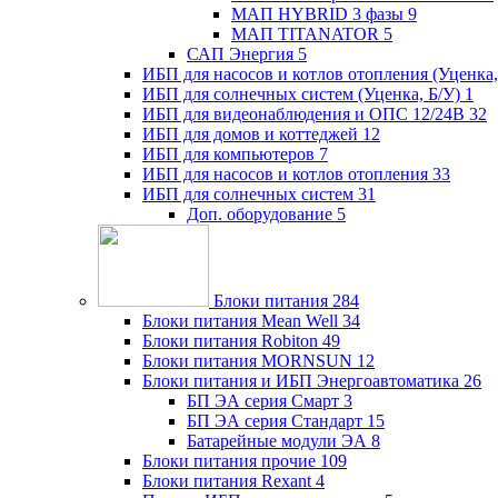
МАП HYBRID 3 фазы
9
МАП TITANATOR
5
САП Энергия
5
ИБП для насосов и котлов отопления (Уценка,
ИБП для солнечных систем (Уценка, Б/У)
1
ИБП для видеонаблюдения и ОПС 12/24В
32
ИБП для домов и коттеджей
12
ИБП для компьютеров
7
ИБП для насосов и котлов отопления
33
ИБП для солнечных систем
31
Доп. оборудование
5
Блоки питания
284
Блоки питания Mean Well
34
Блоки питания Robiton
49
Блоки питания MORNSUN
12
Блоки питания и ИБП Энергоавтоматика
26
БП ЭА серия Смарт
3
БП ЭА серия Стандарт
15
Батарейные модули ЭА
8
Блоки питания прочие
109
Блоки питания Rexant
4