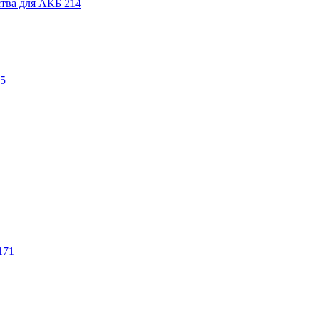
ства для АКБ
214
5
171