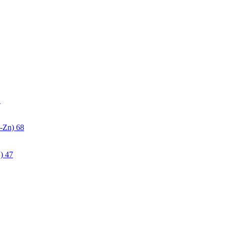
2
-Zn)
68
)
47