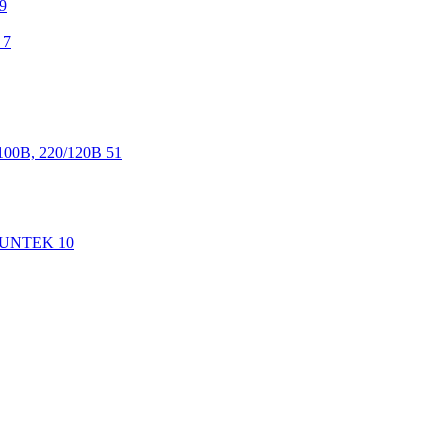
9
7
100В, 220/120В
51
 SUNTEK
10