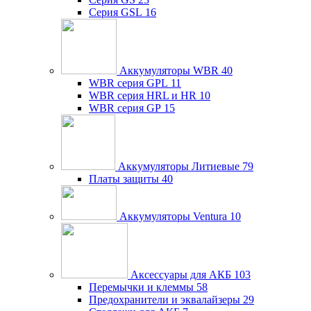
Серия GSL
16
Аккумуляторы WBR
40
WBR серия GPL
11
WBR серия HRL и HR
10
WBR серия GP
15
Аккумуляторы Литиевые
79
Платы защиты
40
Аккумуляторы Ventura
10
Аксессуары для АКБ
103
Перемычки и клеммы
58
Предохранители и эквалайзеры
29