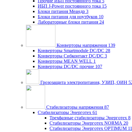
Прочие ИБП постоянного тока
5
ИБП J-Power постоянного тока
15
Блоки питания Меандр
3
Блоки питания для ноутбуков
10
Лабораторные блоки питания
24
Конверторы напряжения
139
Конверторы Smartmodule DC/DC
28
Конверторы Сибконтакт DC/DC
3
Конверторы MEAN WELL
1
Конверторы DC/DC прочие
107
Грозозащита электропитания, УЗИП, ОИН
5
Стабилизаторы напряжения
87
Стабилизаторы Энерготех
61
Трехфазные стабилизаторы Энерготех
8
Стабилизаторы Энерготех NORMA
20
Стабилизаторы Энерготех OPTIMUM
1