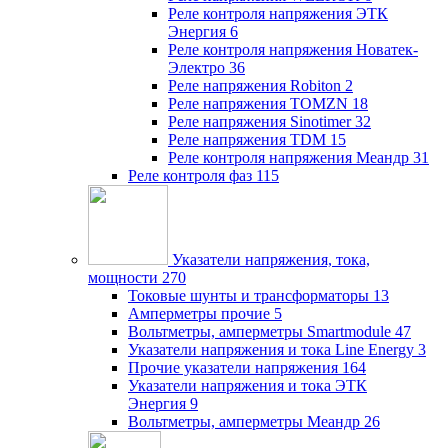
Реле контроля напряжения ЭТК
Энергия
6
Реле контроля напряжения Новатек-
Электро
36
Реле напряжения Robiton
2
Реле напряжения TOMZN
18
Реле напряжения Sinotimer
32
Реле напряжения TDM
15
Реле контроля напряжения Меандр
31
Реле контроля фаз
115
Указатели напряжения, тока,
мощности
270
Токовые шунты и трансформаторы
13
Амперметры прочие
5
Вольтметры, амперметры Smartmodule
47
Указатели напряжения и тока Line Energy
3
Прочие указатели напряжения
164
Указатели напряжения и тока ЭТК
Энергия
9
Вольтметры, амперметры Меандр
26