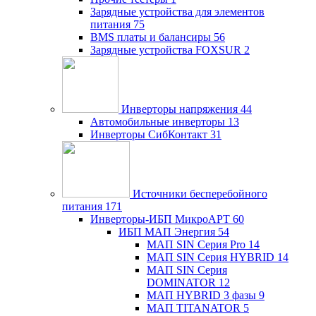
Зарядные устройства для элементов
питания
75
BMS платы и балансиры
56
Зарядные устройства FOXSUR
2
Инверторы напряжения
44
Автомобильные инверторы
13
Инверторы СибКонтакт
31
Источники бесперебойного
питания
171
Инверторы-ИБП МикроАРТ
60
ИБП МАП Энергия
54
МАП SIN Серия Pro
14
МАП SIN Серия HYBRID
14
МАП SIN Серия
DOMINATOR
12
МАП HYBRID 3 фазы
9
МАП TITANATOR
5