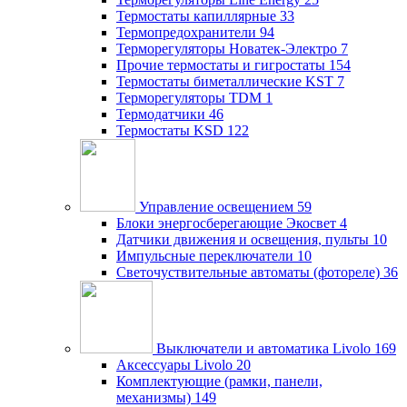
Термостаты капиллярные
33
Термопредохранители
94
Терморегуляторы Новатек-Электро
7
Прочие термостаты и гигростаты
154
Термостаты биметаллические KST
7
Терморегуляторы TDM
1
Термодатчики
46
Термостаты KSD
122
Управление освещением
59
Блоки энергосберегающие Экосвет
4
Датчики движения и освещения, пульты
10
Импульсные переключатели
10
Светочуствительные автоматы (фотореле)
36
Выключатели и автоматика Livolo
169
Аксессуары Livolo
20
Комплектующие (рамки, панели,
механизмы)
149