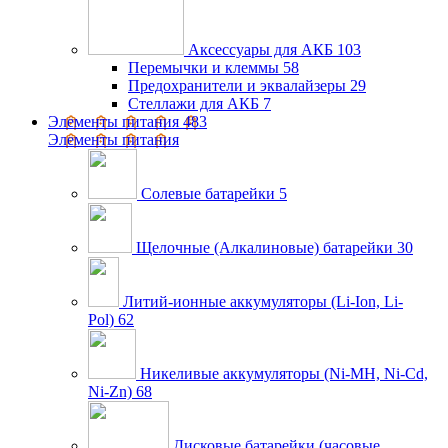
Аксессуары для АКБ
103
Перемычки и клеммы
58
Предохранители и эквалайзеры
29
Стеллажи для АКБ
7
Элементы питания
483
Элементы питания
Солевые батарейки
5
Щелочные (Алкалиновые) батарейки
30
Литий-ионные аккумуляторы (Li-Ion, Li-
Pol)
62
Никеливые аккумуляторы (Ni-MH, Ni-Cd,
Ni-Zn)
68
Дисковые батарейки (часовые,