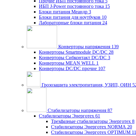
Прочие ИБП постоянного тока
5
ИБП J-Power постоянного тока
15
Блоки питания Меандр
3
Блоки питания для ноутбуков
10
Лабораторные блоки питания
24
Конверторы напряжения
139
Конверторы Smartmodule DC/DC
28
Конверторы Сибконтакт DC/DC
3
Конверторы MEAN WELL
1
Конверторы DC/DC прочие
107
Грозозащита электропитания, УЗИП, ОИН
5
Стабилизаторы напряжения
87
Стабилизаторы Энерготех
61
Трехфазные стабилизаторы Энерготех
8
Стабилизаторы Энерготех NORMA
20
Стабилизаторы Энерготех OPTIMUM
1