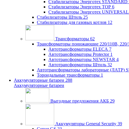
Стабилизаторы Энерготех STANDARD
Стабилизаторы Энерготех TOP
6
Стабилизаторы Энерготех UNIVERSAL
Стабилизаторы Штиль
25
Стабилизаторы для газовых котлов
12
Трансформаторы
62
Трансформаторы понижающие 220/110В, 220/
Автотрансформаторы ELECA
7
Автотрансформаторы Protector
1
Автотрансформаторы NEWSTAR
4
Автотрансформаторы Штиль
32
Автотрансформаторы лабораторные (ЛАТР)
Тороидальные трансформаторы
1
Аккумуляторные батареи
288
Аккумуляторные батареи
Выгодные предложения АКБ
29
Аккумуляторы General Security
39
Серия GS
23