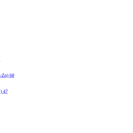
2
-Zn)
68
)
47