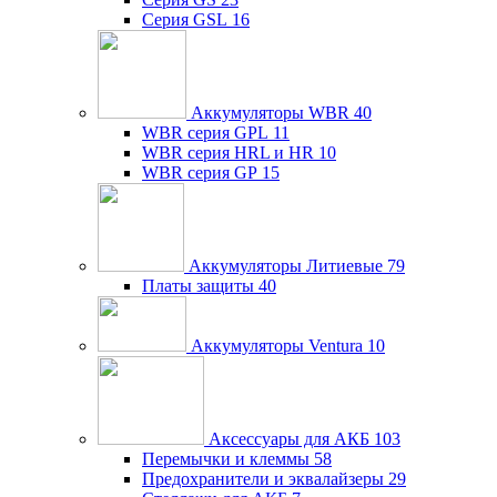
Серия GSL
16
Аккумуляторы WBR
40
WBR серия GPL
11
WBR серия HRL и HR
10
WBR серия GP
15
Аккумуляторы Литиевые
79
Платы защиты
40
Аккумуляторы Ventura
10
Аксессуары для АКБ
103
Перемычки и клеммы
58
Предохранители и эквалайзеры
29