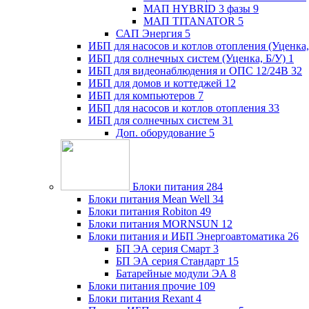
МАП HYBRID 3 фазы
9
МАП TITANATOR
5
САП Энергия
5
ИБП для насосов и котлов отопления (Уценка,
ИБП для солнечных систем (Уценка, Б/У)
1
ИБП для видеонаблюдения и ОПС 12/24В
32
ИБП для домов и коттеджей
12
ИБП для компьютеров
7
ИБП для насосов и котлов отопления
33
ИБП для солнечных систем
31
Доп. оборудование
5
Блоки питания
284
Блоки питания Mean Well
34
Блоки питания Robiton
49
Блоки питания MORNSUN
12
Блоки питания и ИБП Энергоавтоматика
26
БП ЭА серия Смарт
3
БП ЭА серия Стандарт
15
Батарейные модули ЭА
8
Блоки питания прочие
109
Блоки питания Rexant
4