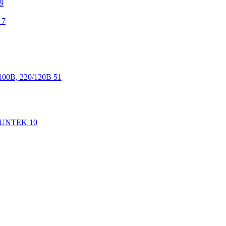
9
7
100В, 220/120В
51
 SUNTEK
10