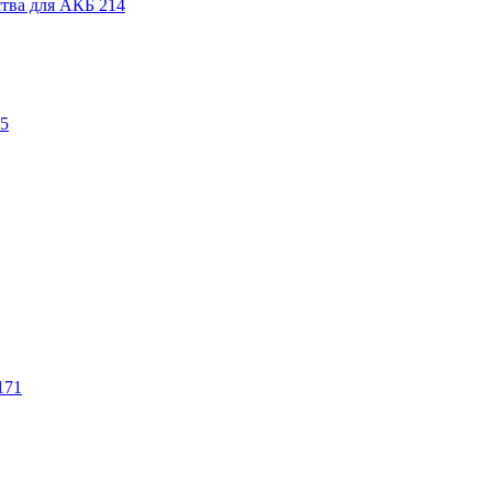
ства для АКБ
214
5
171