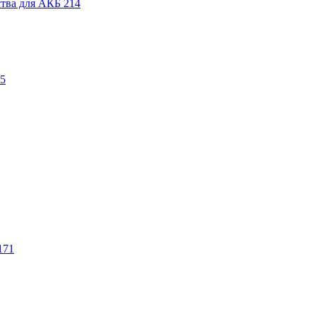
ства для АКБ
214
5
171