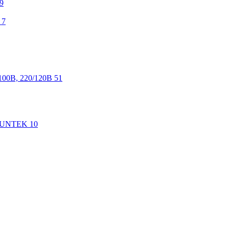
9
7
100В, 220/120В
51
 SUNTEK
10