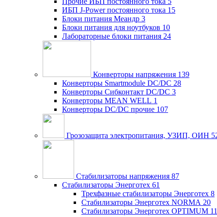
Прочие ИБП постоянного тока
5
ИБП J-Power постоянного тока
15
Блоки питания Меандр
3
Блоки питания для ноутбуков
10
Лабораторные блоки питания
24
Конверторы напряжения
139
Конверторы Smartmodule DC/DC
28
Конверторы Сибконтакт DC/DC
3
Конверторы MEAN WELL
1
Конверторы DC/DC прочие
107
Грозозащита электропитания, УЗИП, ОИН
5
Стабилизаторы напряжения
87
Стабилизаторы Энерготех
61
Трехфазные стабилизаторы Энерготех
8
Стабилизаторы Энерготех NORMA
20
Стабилизаторы Энерготех OPTIMUM
1