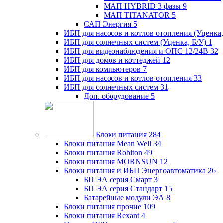
МАП HYBRID 3 фазы
9
МАП TITANATOR
5
САП Энергия
5
ИБП для насосов и котлов отопления (Уценка,
ИБП для солнечных систем (Уценка, Б/У)
1
ИБП для видеонаблюдения и ОПС 12/24В
32
ИБП для домов и коттеджей
12
ИБП для компьютеров
7
ИБП для насосов и котлов отопления
33
ИБП для солнечных систем
31
Доп. оборудование
5
Блоки питания
284
Блоки питания Mean Well
34
Блоки питания Robiton
49
Блоки питания MORNSUN
12
Блоки питания и ИБП Энергоавтоматика
26
БП ЭА серия Смарт
3
БП ЭА серия Стандарт
15
Батарейные модули ЭА
8
Блоки питания прочие
109
Блоки питания Rexant
4