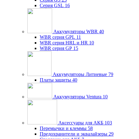
Серия GSL
16
Аккумуляторы WBR
40
WBR серия GPL
11
WBR серия HRL и HR
10
WBR серия GP
15
Аккумуляторы Литиевые
79
Платы защиты
40
Аккумуляторы Ventura
10
Аксессуары для АКБ
103
Перемычки и клеммы
58
Предохранители и эквалайзеры
29