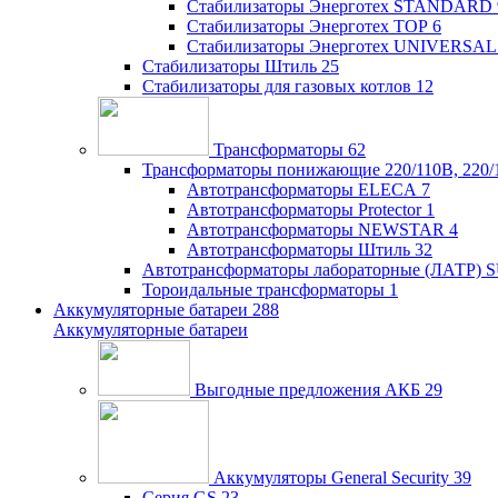
Стабилизаторы Энерготех STANDARD
Стабилизаторы Энерготех TOP
6
Стабилизаторы Энерготех UNIVERSAL
Стабилизаторы Штиль
25
Стабилизаторы для газовых котлов
12
Трансформаторы
62
Трансформаторы понижающие 220/110В, 220/
Автотрансформаторы ELECA
7
Автотрансформаторы Protector
1
Автотрансформаторы NEWSTAR
4
Автотрансформаторы Штиль
32
Автотрансформаторы лабораторные (ЛАТР)
Тороидальные трансформаторы
1
Аккумуляторные батареи
288
Аккумуляторные батареи
Выгодные предложения АКБ
29
Аккумуляторы General Security
39
Серия GS
23