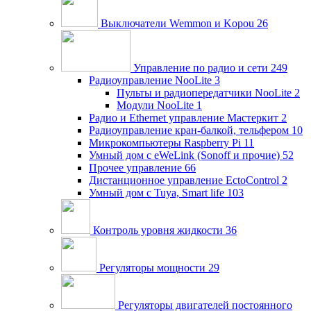
Выключатели Wemmon и Kopou
26
Управление по радио и сети
249
Радиоуправление NooLite
3
Пульты и радиопередатчики NooLite
2
Модули NooLite
1
Радио и Ethernet управление Мастеркит
2
Радиоуправление кран-балкой, тельфером
10
Микрокомпьютеры Raspberry Pi
11
Умный дом c eWeLink (Sonoff и прочие)
52
Прочее управление
66
Дистанционное управление EctoControl
2
Умный дом с Tuya, Smart life
103
Контроль уровня жидкости
36
Регуляторы мощности
29
Регуляторы двигателей постоянного