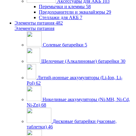
Аксессуары для АКБ
103
Перемычки и клеммы
58
Предохранители и эквалайзеры
29
Стеллажи для АКБ
7
Элементы питания
482
Элементы питания
Солевые батарейки
5
Щелочные (Алкалиновые) батарейки
30
Литий-ионные аккумуляторы (Li-Ion, Li-
Pol)
62
Никеливые аккумуляторы (Ni-MH, Ni-Cd,
Ni-Zn)
68
Дисковые батарейки (часовые,
таблетки)
46