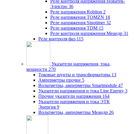
Реле контроля напряжения Новатек-
Электро
36
Реле напряжения Robiton
2
Реле напряжения TOMZN
18
Реле напряжения Sinotimer
32
Реле напряжения TDM
15
Реле контроля напряжения Меандр
31
Реле контроля фаз
115
Указатели напряжения, тока,
мощности
270
Токовые шунты и трансформаторы
13
Амперметры прочие
5
Вольтметры, амперметры Smartmodule
47
Указатели напряжения и тока Line Energy
3
Прочие указатели напряжения
164
Указатели напряжения и тока ЭТК
Энергия
9
Вольтметры, амперметры Меандр
26