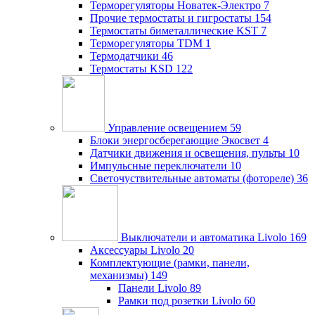
Терморегуляторы Новатек-Электро
7
Прочие термостаты и гигростаты
154
Термостаты биметаллические KST
7
Терморегуляторы TDM
1
Термодатчики
46
Термостаты KSD
122
Управление освещением
59
Блоки энергосберегающие Экосвет
4
Датчики движения и освещения, пульты
10
Импульсные переключатели
10
Светочуствительные автоматы (фотореле)
36
Выключатели и автоматика Livolo
169
Аксессуары Livolo
20
Комплектующие (рамки, панели,
механизмы)
149
Панели Livolo
89
Рамки под розетки Livolo
60