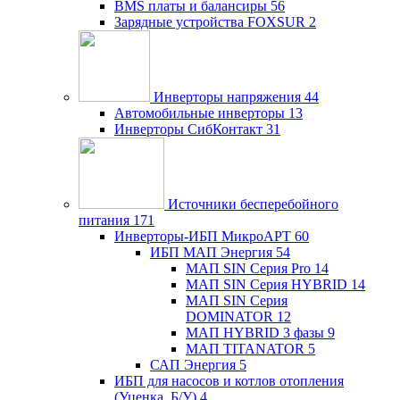
BMS платы и балансиры
56
Зарядные устройства FOXSUR
2
Инверторы напряжения
44
Автомобильные инверторы
13
Инверторы СибКонтакт
31
Источники бесперебойного
питания
171
Инверторы-ИБП МикроАРТ
60
ИБП МАП Энергия
54
МАП SIN Серия Pro
14
МАП SIN Серия HYBRID
14
МАП SIN Серия
DOMINATOR
12
МАП HYBRID 3 фазы
9
МАП TITANATOR
5
САП Энергия
5
ИБП для насосов и котлов отопления
(Уценка, Б/У)
4