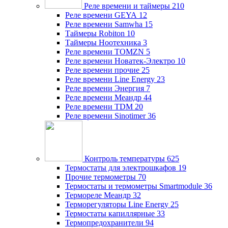
Реле времени и таймеры
210
Реле времени GEYA
12
Реле времени Samwha
15
Таймеры Robiton
10
Таймеры Ноотехника
3
Реле времени TOMZN
5
Реле времени Новатек-Электро
10
Реле времени прочие
25
Реле времени Line Energy
23
Реле времени Энергия
7
Реле времени Меандр
44
Реле времени TDM
20
Реле времени Sinotimer
36
Контроль температуры
625
Термостаты для электрошкафов
19
Прочие термометры
70
Термостаты и термометры Smartmodule
36
Термореле Меандр
32
Терморегуляторы Line Energy
25
Термостаты капиллярные
33
Термопредохранители
94