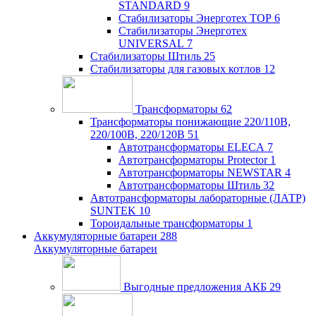
STANDARD
9
Стабилизаторы Энерготех TOP
6
Стабилизаторы Энерготех
UNIVERSAL
7
Стабилизаторы Штиль
25
Стабилизаторы для газовых котлов
12
Трансформаторы
62
Трансформаторы понижающие 220/110В,
220/100В, 220/120В
51
Автотрансформаторы ELECA
7
Автотрансформаторы Protector
1
Автотрансформаторы NEWSTAR
4
Автотрансформаторы Штиль
32
Автотрансформаторы лабораторные (ЛАТР)
SUNTEK
10
Тороидальные трансформаторы
1
Аккумуляторные батареи
288
Аккумуляторные батареи
Выгодные предложения АКБ
29