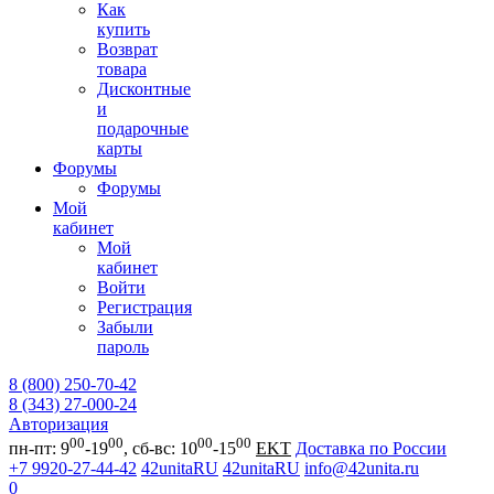
Как
купить
Возврат
товара
Дисконтные
и
подарочные
карты
Форумы
Форумы
Мой
кабинет
Мой
кабинет
Войти
Регистрация
Забыли
пароль
8 (800) 250-70-42
8 (343) 27-000-24
Авторизация
00
00
00
00
пн-пт: 9
-19
, сб-вс: 10
-15
EKT
Доставка по России
+7 9920-27-44-42
42unitaRU
42unitaRU
info@42unita.ru
0