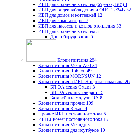
ИБП для солнечных систем (Уценка, Б/У)
1
ИБП для видеонаблюдения и ОПС 12/24В
32
ИБП для домов и коттеджей
12
ИБП для компьютеров
7
ИБП для насосов и котлов отопления
33
ИБП для солнечных систем
31
Доп. оборудование
5
Блоки питания
284
Блоки питания Mean Well
34
Блоки питания Robiton
49
Блоки питания MORNSUN
12
Блоки питания и ИБП Энергоавтоматика
26
БП ЭА серия Смарт
3
БП ЭА серия Стандарт
15
Батарейные модули ЭА
8
Блоки питания прочие
109
Блоки питания Rexant
4
Прочие ИБП постоянного тока
5
ИБП J-Power постоянного тока
15
Блоки питания Меандр
3
Блоки питания для ноутбуков
10