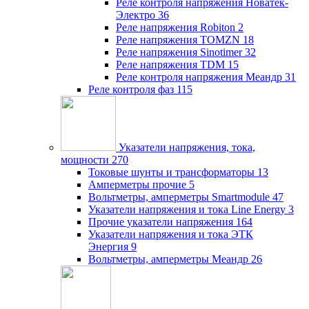
Реле контроля напряжения Новатек-
Электро
36
Реле напряжения Robiton
2
Реле напряжения TOMZN
18
Реле напряжения Sinotimer
32
Реле напряжения TDM
15
Реле контроля напряжения Меандр
31
Реле контроля фаз
115
Указатели напряжения, тока,
мощности
270
Токовые шунты и трансформаторы
13
Амперметры прочие
5
Вольтметры, амперметры Smartmodule
47
Указатели напряжения и тока Line Energy
3
Прочие указатели напряжения
164
Указатели напряжения и тока ЭТК
Энергия
9
Вольтметры, амперметры Меандр
26