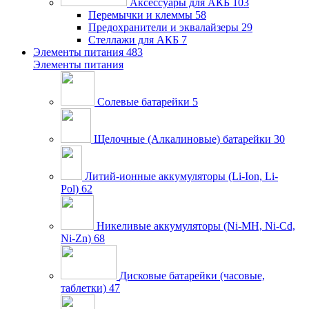
Аксессуары для АКБ
103
Перемычки и клеммы
58
Предохранители и эквалайзеры
29
Стеллажи для АКБ
7
Элементы питания
483
Элементы питания
Солевые батарейки
5
Щелочные (Алкалиновые) батарейки
30
Литий-ионные аккумуляторы (Li-Ion, Li-
Pol)
62
Никеливые аккумуляторы (Ni-MH, Ni-Cd,
Ni-Zn)
68
Дисковые батарейки (часовые,
таблетки)
47