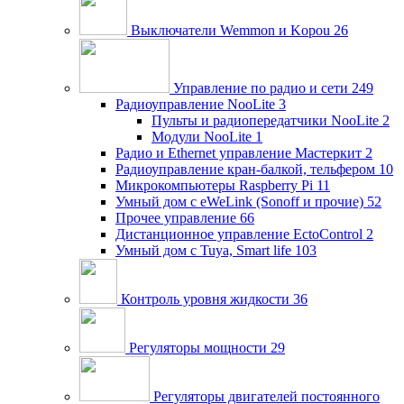
Выключатели Wemmon и Kopou
26
Управление по радио и сети
249
Радиоуправление NooLite
3
Пульты и радиопередатчики NooLite
2
Модули NooLite
1
Радио и Ethernet управление Мастеркит
2
Радиоуправление кран-балкой, тельфером
10
Микрокомпьютеры Raspberry Pi
11
Умный дом c eWeLink (Sonoff и прочие)
52
Прочее управление
66
Дистанционное управление EctoControl
2
Умный дом с Tuya, Smart life
103
Контроль уровня жидкости
36
Регуляторы мощности
29
Регуляторы двигателей постоянного