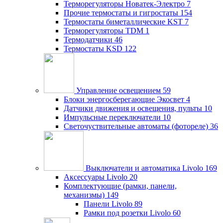
Терморегуляторы Новатек-Электро
7
Прочие термостаты и гигростаты
154
Термостаты биметаллические KST
7
Терморегуляторы TDM
1
Термодатчики
46
Термостаты KSD
122
Управление освещением
59
Блоки энергосберегающие Экосвет
4
Датчики движения и освещения, пульты
10
Импульсные переключатели
10
Светочуствительные автоматы (фотореле)
36
Выключатели и автоматика Livolo
169
Аксессуары Livolo
20
Комплектующие (рамки, панели,
механизмы)
149
Панели Livolo
89
Рамки под розетки Livolo
60