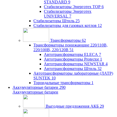
STANDARD
9
Стабилизаторы Энерготех TOP
6
Стабилизаторы Энерготех
UNIVERSAL
7
Стабилизаторы Штиль
25
Стабилизаторы для газовых котлов
12
Трансформаторы
62
Трансформаторы понижающие 220/110В,
220/100В, 220/120В
51
Автотрансформаторы ELECA
7
Автотрансформаторы Protector
1
Автотрансформаторы NEWSTAR
4
Автотрансформаторы Штиль
32
Автотрансформаторы лабораторные (ЛАТР)
SUNTEK
10
Тороидальные трансформаторы
1
Аккумуляторные батареи
290
Аккумуляторные батареи
Выгодные предложения АКБ
29