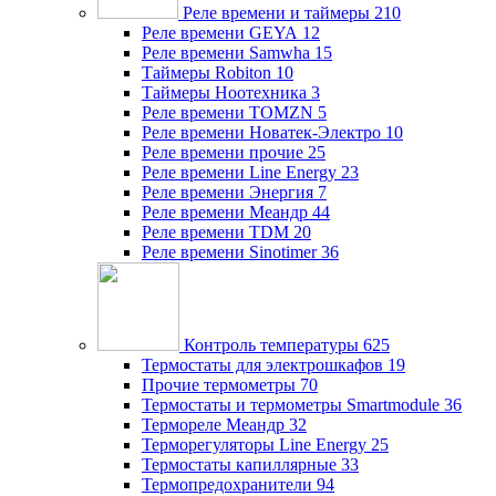
Реле времени и таймеры
210
Реле времени GEYA
12
Реле времени Samwha
15
Таймеры Robiton
10
Таймеры Ноотехника
3
Реле времени TOMZN
5
Реле времени Новатек-Электро
10
Реле времени прочие
25
Реле времени Line Energy
23
Реле времени Энергия
7
Реле времени Меандр
44
Реле времени TDM
20
Реле времени Sinotimer
36
Контроль температуры
625
Термостаты для электрошкафов
19
Прочие термометры
70
Термостаты и термометры Smartmodule
36
Термореле Меандр
32
Терморегуляторы Line Energy
25
Термостаты капиллярные
33
Термопредохранители
94