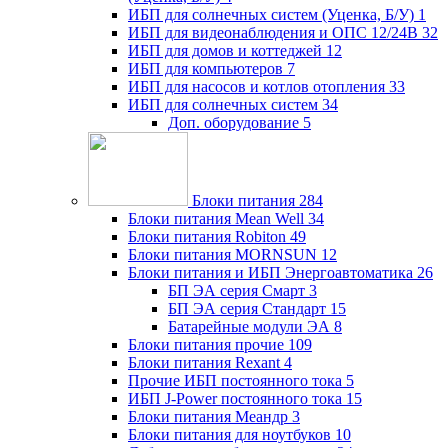
ИБП для солнечных систем (Уценка, Б/У)
1
ИБП для видеонаблюдения и ОПС 12/24В
32
ИБП для домов и коттеджей
12
ИБП для компьютеров
7
ИБП для насосов и котлов отопления
33
ИБП для солнечных систем
34
Доп. оборудование
5
Блоки питания
284
Блоки питания Mean Well
34
Блоки питания Robiton
49
Блоки питания MORNSUN
12
Блоки питания и ИБП Энергоавтоматика
26
БП ЭА серия Смарт
3
БП ЭА серия Стандарт
15
Батарейные модули ЭА
8
Блоки питания прочие
109
Блоки питания Rexant
4
Прочие ИБП постоянного тока
5
ИБП J-Power постоянного тока
15
Блоки питания Меандр
3
Блоки питания для ноутбуков
10