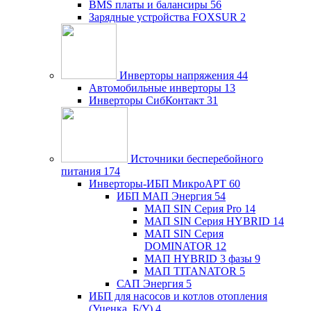
BMS платы и балансиры
56
Зарядные устройства FOXSUR
2
Инверторы напряжения
44
Автомобильные инверторы
13
Инверторы СибКонтакт
31
Источники бесперебойного
питания
174
Инверторы-ИБП МикроАРТ
60
ИБП МАП Энергия
54
МАП SIN Серия Pro
14
МАП SIN Серия HYBRID
14
МАП SIN Серия
DOMINATOR
12
МАП HYBRID 3 фазы
9
МАП TITANATOR
5
САП Энергия
5
ИБП для насосов и котлов отопления
(Уценка, Б/У)
4