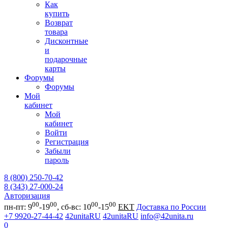
Как
купить
Возврат
товара
Дисконтные
и
подарочные
карты
Форумы
Форумы
Мой
кабинет
Мой
кабинет
Войти
Регистрация
Забыли
пароль
8 (800) 250-70-42
8 (343) 27-000-24
Авторизация
00
00
00
00
пн-пт: 9
-19
, сб-вс: 10
-15
EKT
Доставка по России
+7 9920-27-44-42
42unitaRU
42unitaRU
info@42unita.ru
0