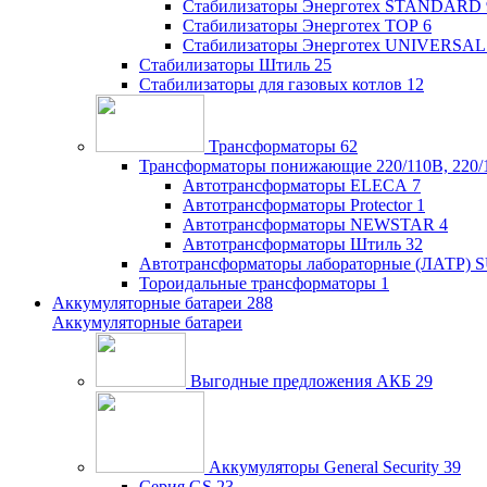
Стабилизаторы Энерготех STANDARD
Стабилизаторы Энерготех TOP
6
Стабилизаторы Энерготех UNIVERSAL
Стабилизаторы Штиль
25
Стабилизаторы для газовых котлов
12
Трансформаторы
62
Трансформаторы понижающие 220/110В, 220/
Автотрансформаторы ELECA
7
Автотрансформаторы Protector
1
Автотрансформаторы NEWSTAR
4
Автотрансформаторы Штиль
32
Автотрансформаторы лабораторные (ЛАТР)
Тороидальные трансформаторы
1
Аккумуляторные батареи
288
Аккумуляторные батареи
Выгодные предложения АКБ
29
Аккумуляторы General Security
39
Серия GS
23