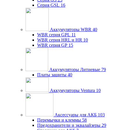
Серия GSL
16
Аккумуляторы WBR
40
WBR серия GPL
11
WBR серия HRL и HR
10
WBR серия GP
15
Аккумуляторы Литиевые
79
Платы защиты
40
Аккумуляторы Ventura
10
Аксессуары для АКБ
103
Перемычки и клеммы
58
Предохранители и эквалайзеры
29