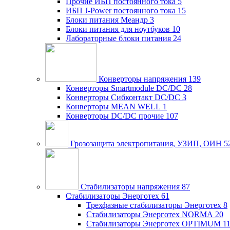
Прочие ИБП постоянного тока
5
ИБП J-Power постоянного тока
15
Блоки питания Меандр
3
Блоки питания для ноутбуков
10
Лабораторные блоки питания
24
Конверторы напряжения
139
Конверторы Smartmodule DC/DC
28
Конверторы Сибконтакт DC/DC
3
Конверторы MEAN WELL
1
Конверторы DC/DC прочие
107
Грозозащита электропитания, УЗИП, ОИН
5
Стабилизаторы напряжения
87
Стабилизаторы Энерготех
61
Трехфазные стабилизаторы Энерготех
8
Стабилизаторы Энерготех NORMA
20
Стабилизаторы Энерготех OPTIMUM
1