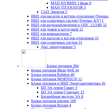
МАП HYBRID 3 фазы
9
МАП TITANATOR
5
САП Энергия
5
ИБП для насосов и котлов отопления (Уценка,
ИБП для солнечных систем (Уценка, Б/У)
1
ИБП для видеонаблюдения и ОПС 12/24В
32
ИБП для домов и коттеджей
12
ИБП для компьютеров
7
ИБП для насосов и котлов отопления
33
ИБП для солнечных систем
31
Доп. оборудование
5
Блоки питания
284
Блоки питания Mean Well
34
Блоки питания Robiton
49
Блоки питания MORNSUN
12
Блоки питания и ИБП Энергоавтоматика
26
БП ЭА серия Смарт
3
БП ЭА серия Стандарт
15
Батарейные модули ЭА
8
Блоки питания прочие
109
Блоки питания Rexant
4