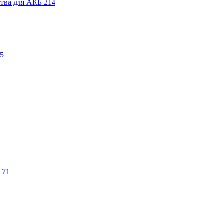
ства для АКБ
214
5
171