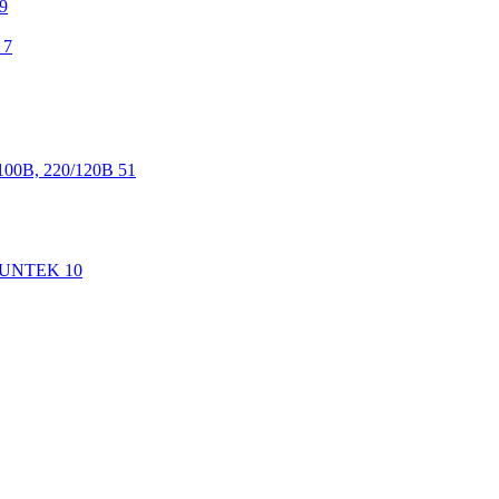
9
7
100В, 220/120В
51
 SUNTEK
10