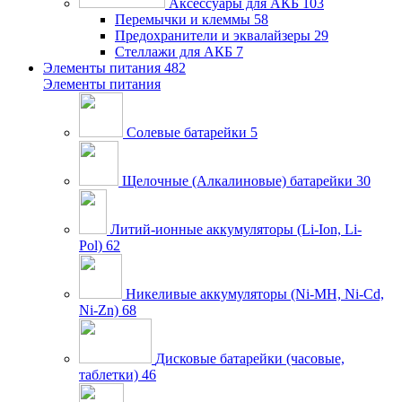
Аксессуары для АКБ
103
Перемычки и клеммы
58
Предохранители и эквалайзеры
29
Стеллажи для АКБ
7
Элементы питания
482
Элементы питания
Солевые батарейки
5
Щелочные (Алкалиновые) батарейки
30
Литий-ионные аккумуляторы (Li-Ion, Li-
Pol)
62
Никеливые аккумуляторы (Ni-MH, Ni-Cd,
Ni-Zn)
68
Дисковые батарейки (часовые,
таблетки)
46