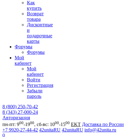
Как
купить
Возврат
товара
Дисконтные
и
подарочные
карты
Форумы
Форумы
Мой
кабинет
Мой
кабинет
Войти
Регистрация
Забыли
пароль
8 (800) 250-70-42
8 (343) 27-000-24
Авторизация
00
00
00
00
пн-пт: 9
-19
, сб-вс: 10
-15
EKT
Доставка по России
+7 9920-27-44-42
42unitaRU
42unitaRU
info@42unita.ru
0