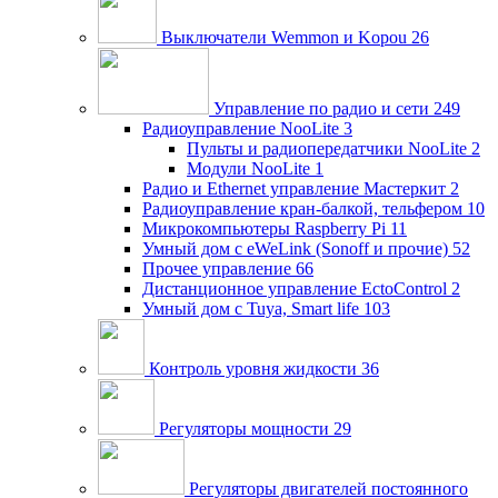
Выключатели Wemmon и Kopou
26
Управление по радио и сети
249
Радиоуправление NooLite
3
Пульты и радиопередатчики NooLite
2
Модули NooLite
1
Радио и Ethernet управление Мастеркит
2
Радиоуправление кран-балкой, тельфером
10
Микрокомпьютеры Raspberry Pi
11
Умный дом c eWeLink (Sonoff и прочие)
52
Прочее управление
66
Дистанционное управление EctoControl
2
Умный дом с Tuya, Smart life
103
Контроль уровня жидкости
36
Регуляторы мощности
29
Регуляторы двигателей постоянного