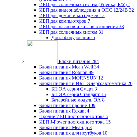
ИБП для солнечных систем (Уценка, Б/У)
1
ИБП для видеонаблюдения и ОПС 12/24В
32
ИБП для домов и коттеджей
12
ИБП для компьютеров
7
ИБП для насосов и котлов отопления
33
ИБП для солнечных систем
31
Доп. оборудование
5
Блоки питания
284
Блоки питания Mean Well
34
Блоки питания Robiton
49
Блоки питания MORNSUN
12
Блоки питания и ИБП Энергоавтоматика
26
БП ЭА серия Смарт
3
БП ЭА серия Стандарт
15
Батарейные модули ЭА
8
Блоки питания прочие
109
Блоки питания Rexant
4
Прочие ИБП постоянного тока
5
ИБП J-Power постоянного тока
15
Блоки питания Меандр
3
Блоки питания для ноутбуков
10