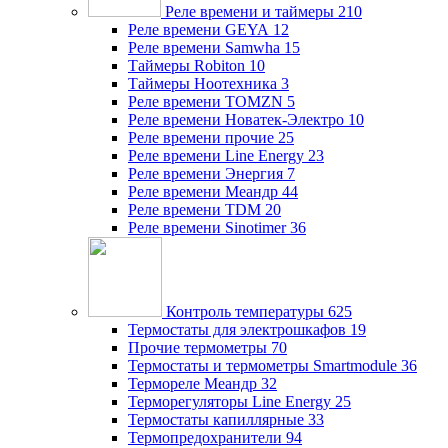
Реле времени и таймеры
210
Реле времени GEYA
12
Реле времени Samwha
15
Таймеры Robiton
10
Таймеры Ноотехника
3
Реле времени TOMZN
5
Реле времени Новатек-Электро
10
Реле времени прочие
25
Реле времени Line Energy
23
Реле времени Энергия
7
Реле времени Меандр
44
Реле времени TDM
20
Реле времени Sinotimer
36
Контроль температуры
625
Термостаты для электрошкафов
19
Прочие термометры
70
Термостаты и термометры Smartmodule
36
Термореле Меандр
32
Терморегуляторы Line Energy
25
Термостаты капиллярные
33
Термопредохранители
94