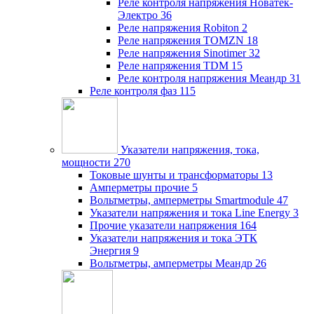
Реле контроля напряжения Новатек-
Электро
36
Реле напряжения Robiton
2
Реле напряжения TOMZN
18
Реле напряжения Sinotimer
32
Реле напряжения TDM
15
Реле контроля напряжения Меандр
31
Реле контроля фаз
115
Указатели напряжения, тока,
мощности
270
Токовые шунты и трансформаторы
13
Амперметры прочие
5
Вольтметры, амперметры Smartmodule
47
Указатели напряжения и тока Line Energy
3
Прочие указатели напряжения
164
Указатели напряжения и тока ЭТК
Энергия
9
Вольтметры, амперметры Меандр
26