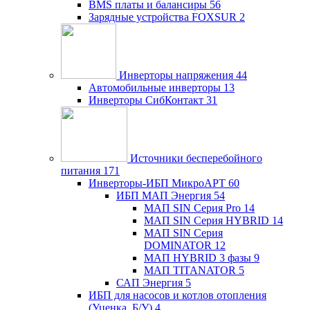
BMS платы и балансиры
56
Зарядные устройства FOXSUR
2
Инверторы напряжения
44
Автомобильные инверторы
13
Инверторы СибКонтакт
31
Источники бесперебойного
питания
171
Инверторы-ИБП МикроАРТ
60
ИБП МАП Энергия
54
МАП SIN Серия Pro
14
МАП SIN Серия HYBRID
14
МАП SIN Серия
DOMINATOR
12
МАП HYBRID 3 фазы
9
МАП TITANATOR
5
САП Энергия
5
ИБП для насосов и котлов отопления
(Уценка, Б/У)
4