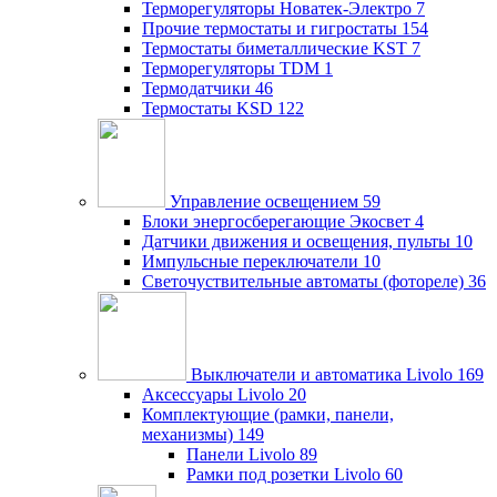
Терморегуляторы Новатек-Электро
7
Прочие термостаты и гигростаты
154
Термостаты биметаллические KST
7
Терморегуляторы TDM
1
Термодатчики
46
Термостаты KSD
122
Управление освещением
59
Блоки энергосберегающие Экосвет
4
Датчики движения и освещения, пульты
10
Импульсные переключатели
10
Светочуствительные автоматы (фотореле)
36
Выключатели и автоматика Livolo
169
Аксессуары Livolo
20
Комплектующие (рамки, панели,
механизмы)
149
Панели Livolo
89
Рамки под розетки Livolo
60