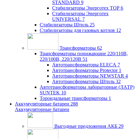
STANDARD
9
Стабилизаторы Энерготех TOP
6
Стабилизаторы Энерготех
UNIVERSAL
7
Стабилизаторы Штиль
25
Стабилизаторы для газовых котлов
12
Трансформаторы
62
Трансформаторы понижающие 220/110В,
220/100В, 220/120В
51
Автотрансформаторы ELECA
7
Автотрансформаторы Protector
1
Автотрансформаторы NEWSTAR
4
Автотрансформаторы Штиль
32
Автотрансформаторы лабораторные (ЛАТР)
SUNTEK
10
Тороидальные трансформаторы
1
Аккумуляторные батареи
288
Аккумуляторные батареи
Выгодные предложения АКБ
29