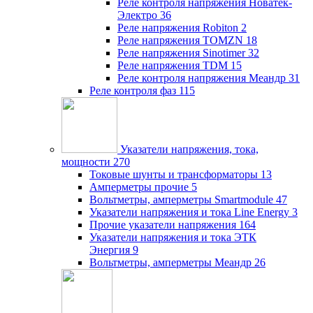
Реле контроля напряжения Новатек-
Электро
36
Реле напряжения Robiton
2
Реле напряжения TOMZN
18
Реле напряжения Sinotimer
32
Реле напряжения TDM
15
Реле контроля напряжения Меандр
31
Реле контроля фаз
115
Указатели напряжения, тока,
мощности
270
Токовые шунты и трансформаторы
13
Амперметры прочие
5
Вольтметры, амперметры Smartmodule
47
Указатели напряжения и тока Line Energy
3
Прочие указатели напряжения
164
Указатели напряжения и тока ЭТК
Энергия
9
Вольтметры, амперметры Меандр
26