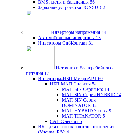
BMS платы и балансиры
56
Зарядные устройства FOXSUR
2
Инверторы напряжения
44
Автомобильные инверторы
13
Инверторы СибКонтакт
31
Источники бесперебойного
питания
171
Инверторы-ИБП МикроАРТ
60
ИБП МАП Энергия
54
МАП SIN Серия Pro
14
МАП SIN Серия HYBRID
14
МАП SIN Серия
DOMINATOR
12
МАП HYBRID 3 фазы
9
МАП TITANATOR
5
САП Энергия
5
ИБП для насосов и котлов отопления
(Уценка, Б/У)
4