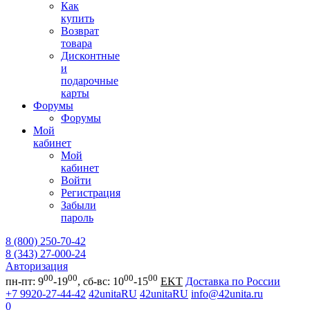
Как
купить
Возврат
товара
Дисконтные
и
подарочные
карты
Форумы
Форумы
Мой
кабинет
Мой
кабинет
Войти
Регистрация
Забыли
пароль
8 (800) 250-70-42
8 (343) 27-000-24
Авторизация
00
00
00
00
пн-пт: 9
-19
, сб-вс: 10
-15
EKT
Доставка по России
+7 9920-27-44-42
42unitaRU
42unitaRU
info@42unita.ru
0