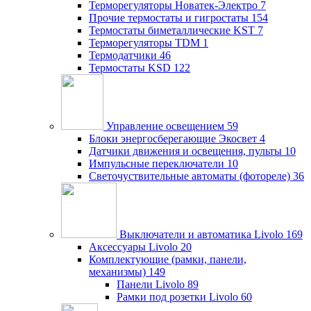
Терморегуляторы Новатек-Электро
7
Прочие термостаты и гигростаты
154
Термостаты биметаллические KST
7
Терморегуляторы TDM
1
Термодатчики
46
Термостаты KSD
122
Управление освещением
59
Блоки энергосберегающие Экосвет
4
Датчики движения и освещения, пульты
10
Импульсные переключатели
10
Светочуствительные автоматы (фотореле)
36
Выключатели и автоматика Livolo
169
Аксессуары Livolo
20
Комплектующие (рамки, панели,
механизмы)
149
Панели Livolo
89
Рамки под розетки Livolo
60