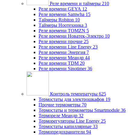
Реле времени и таймеры
210
Реле времени GEYA
12
Реле времени Samwha
15
Таймеры Robiton
10
Таймеры Ноотехника
3
Реле времени TOMZN
5
Реле времени Новатек-Электро
10
Реле времени прочие
25
Реле времени Line Energy
23
Реле времени Энергия
7
Реле времени Меандр
44
Реле времени TDM
20
Реле времени Sinotimer
36
Контроль температуры
625
Термостаты для электрошкафов
19
Прочие термометры
70
Термостаты и термометры Smartmodule
36
Термореле Меандр
32
Терморегуляторы Line Energy
25
Термостаты капиллярные
33
Термопредохранители
94