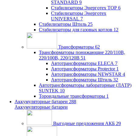
STANDARD
9
Стабилизаторы Энерготех TOP
6
Стабилизаторы Энерготех
UNIVERSAL
7
Стабилизаторы Штиль
25
Стабилизаторы для газовых котлов
12
Трансформаторы
62
Трансформаторы понижающие 220/110В,
220/100В, 220/120В
51
Автотрансформаторы ELECA
7
Автотрансформаторы Protector
1
Автотрансформаторы NEWSTAR
4
Автотрансформаторы Штиль
32
Автотрансформаторы лабораторные (ЛАТР)
SUNTEK
10
Тороидальные трансформаторы
1
Аккумуляторные батареи
288
Аккумуляторные батареи
Выгодные предложения АКБ
29