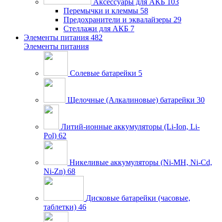
Аксессуары для АКБ
103
Перемычки и клеммы
58
Предохранители и эквалайзеры
29
Стеллажи для АКБ
7
Элементы питания
482
Элементы питания
Солевые батарейки
5
Щелочные (Алкалиновые) батарейки
30
Литий-ионные аккумуляторы (Li-Ion, Li-
Pol)
62
Никеливые аккумуляторы (Ni-MH, Ni-Cd,
Ni-Zn)
68
Дисковые батарейки (часовые,
таблетки)
46