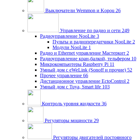
Выключатели Wemmon и Kopou
26
Управление по радио и сети
249
Радиоуправление NooLite
3
Пульты и радиопередатчики NooLite
2
Модули NooLite
1
Радио и Ethernet управление Мастеркит
2
Радиоуправление кран-балкой, тельфером
10
Микрокомпьютеры Raspberry Pi
11
Умный дом c eWeLink (Sonoff и прочие)
52
Прочее управление
66
Дистанционное управление EctoControl
2
Умный дом с Tuya, Smart life
103
Контроль уровня жидкости
36
Регуляторы мощности
29
Регуляторы двигателей постоянного