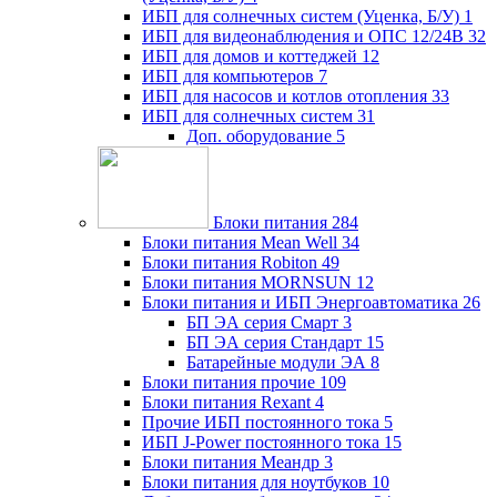
ИБП для солнечных систем (Уценка, Б/У)
1
ИБП для видеонаблюдения и ОПС 12/24В
32
ИБП для домов и коттеджей
12
ИБП для компьютеров
7
ИБП для насосов и котлов отопления
33
ИБП для солнечных систем
31
Доп. оборудование
5
Блоки питания
284
Блоки питания Mean Well
34
Блоки питания Robiton
49
Блоки питания MORNSUN
12
Блоки питания и ИБП Энергоавтоматика
26
БП ЭА серия Смарт
3
БП ЭА серия Стандарт
15
Батарейные модули ЭА
8
Блоки питания прочие
109
Блоки питания Rexant
4
Прочие ИБП постоянного тока
5
ИБП J-Power постоянного тока
15
Блоки питания Меандр
3
Блоки питания для ноутбуков
10