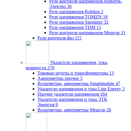
Реле контроля напряжения Новатек-
Электро
36
Реле напряжения Robiton
2
Реле напряжения TOMZN
18
Реле напряжения Sinotimer
32
Реле напряжения TDM
15
Реле контроля напряжения Меандр
31
Реле контроля фаз
115
Указатели напряжения, тока,
мощности
270
Токовые шунты и трансформаторы
13
Амперметры прочие
5
Вольтметры, амперметры Smartmodule
47
Указатели напряжения и тока Line Energy
3
Прочие указатели напряжения
164
Указатели напряжения и тока ЭТК
Энергия
9
Вольтметры, амперметры Меандр
26