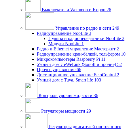
Выключатели Wemmon и Kopou
26
Управление по радио и сети
249
Радиоуправление NooLite
3
Пульты и радиопередатчики NooLite
2
Модули NooLite
1
Радио и Ethernet управление Мастеркит
2
Радиоуправление кран-балкой, тельфером
10
Микрокомпьютеры Raspberry Pi
11
Умный дом c eWeLink (Sonoff и прочие)
52
Прочее управление
66
Дистанционное управление EctoControl
2
Умный дом с Tuya, Smart life
103
Контроль уровня жидкости
36
Регуляторы мощности
29
Регуляторы двигателей постоянного