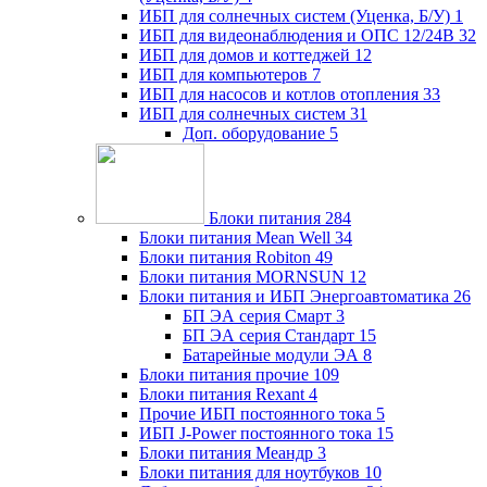
ИБП для солнечных систем (Уценка, Б/У)
1
ИБП для видеонаблюдения и ОПС 12/24В
32
ИБП для домов и коттеджей
12
ИБП для компьютеров
7
ИБП для насосов и котлов отопления
33
ИБП для солнечных систем
31
Доп. оборудование
5
Блоки питания
284
Блоки питания Mean Well
34
Блоки питания Robiton
49
Блоки питания MORNSUN
12
Блоки питания и ИБП Энергоавтоматика
26
БП ЭА серия Смарт
3
БП ЭА серия Стандарт
15
Батарейные модули ЭА
8
Блоки питания прочие
109
Блоки питания Rexant
4
Прочие ИБП постоянного тока
5
ИБП J-Power постоянного тока
15
Блоки питания Меандр
3
Блоки питания для ноутбуков
10