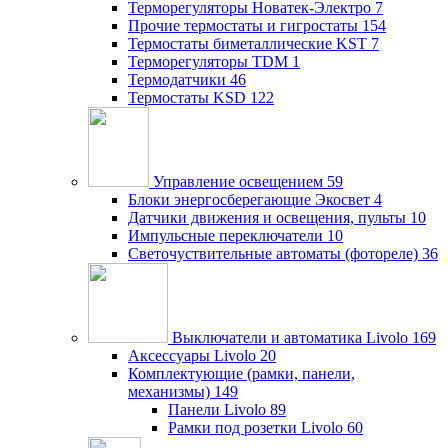
Терморегуляторы Новатек-Электро
7
Прочие термостаты и гигростаты
154
Термостаты биметаллические KST
7
Терморегуляторы TDM
1
Термодатчики
46
Термостаты KSD
122
Управление освещением
59
Блоки энергосберегающие Экосвет
4
Датчики движения и освещения, пульты
10
Импульсные переключатели
10
Светочуствительные автоматы (фотореле)
36
Выключатели и автоматика Livolo
169
Аксессуары Livolo
20
Комплектующие (рамки, панели,
механизмы)
149
Панели Livolo
89
Рамки под розетки Livolo
60