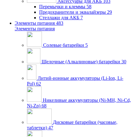
Аксессуары для АКБ
103
Перемычки и клеммы
58
Предохранители и эквалайзеры
29
Стеллажи для АКБ
7
Элементы питания
483
Элементы питания
Солевые батарейки
5
Щелочные (Алкалиновые) батарейки
30
Литий-ионные аккумуляторы (Li-Ion, Li-
Pol)
62
Никеливые аккумуляторы (Ni-MH, Ni-Cd,
Ni-Zn)
68
Дисковые батарейки (часовые,
таблетки)
47