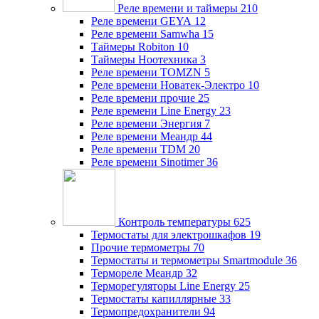
Реле времени и таймеры
210
Реле времени GEYA
12
Реле времени Samwha
15
Таймеры Robiton
10
Таймеры Ноотехника
3
Реле времени TOMZN
5
Реле времени Новатек-Электро
10
Реле времени прочие
25
Реле времени Line Energy
23
Реле времени Энергия
7
Реле времени Меандр
44
Реле времени TDM
20
Реле времени Sinotimer
36
Контроль температуры
625
Термостаты для электрошкафов
19
Прочие термометры
70
Термостаты и термометры Smartmodule
36
Термореле Меандр
32
Терморегуляторы Line Energy
25
Термостаты капиллярные
33
Термопредохранители
94