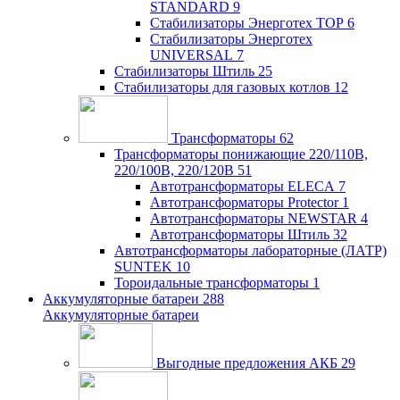
STANDARD
9
Стабилизаторы Энерготех TOP
6
Стабилизаторы Энерготех
UNIVERSAL
7
Стабилизаторы Штиль
25
Стабилизаторы для газовых котлов
12
Трансформаторы
62
Трансформаторы понижающие 220/110В,
220/100В, 220/120В
51
Автотрансформаторы ELECA
7
Автотрансформаторы Protector
1
Автотрансформаторы NEWSTAR
4
Автотрансформаторы Штиль
32
Автотрансформаторы лабораторные (ЛАТР)
SUNTEK
10
Тороидальные трансформаторы
1
Аккумуляторные батареи
288
Аккумуляторные батареи
Выгодные предложения АКБ
29