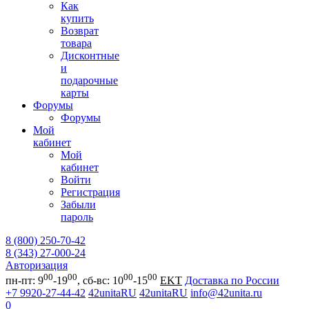
Как
купить
Возврат
товара
Дисконтные
и
подарочные
карты
Форумы
Форумы
Мой
кабинет
Мой
кабинет
Войти
Регистрация
Забыли
пароль
8 (800) 250-70-42
8 (343) 27-000-24
Авторизация
00
00
00
00
пн-пт: 9
-19
, сб-вс: 10
-15
EKT
Доставка по России
+7 9920-27-44-42
42unitaRU
42unitaRU
info@42unita.ru
0