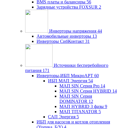
BMS платы и балансиры
56
Зарядные устройства FOXSUR
2
Инверторы напряжения
44
Автомобильные инверторы
13
Инверторы СибКонтакт
31
Источники бесперебойного
питания
171
Инверторы-ИБП МикроАРТ
60
ИБП МАП Энергия
54
МАП SIN Серия Pro
14
МАП SIN Серия HYBRID
14
МАП SIN Серия
DOMINATOR
12
МАП HYBRID 3 фазы
9
МАП TITANATOR
5
САП Энергия
5
ИБП для насосов и котлов отопления
(Уценка, Б/У)
4