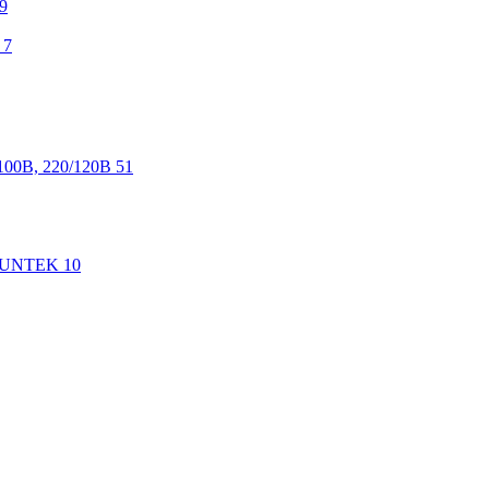
9
7
100В, 220/120В
51
 SUNTEK
10