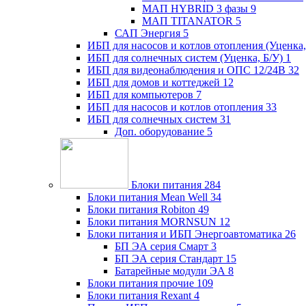
МАП HYBRID 3 фазы
9
МАП TITANATOR
5
САП Энергия
5
ИБП для насосов и котлов отопления (Уценка,
ИБП для солнечных систем (Уценка, Б/У)
1
ИБП для видеонаблюдения и ОПС 12/24В
32
ИБП для домов и коттеджей
12
ИБП для компьютеров
7
ИБП для насосов и котлов отопления
33
ИБП для солнечных систем
31
Доп. оборудование
5
Блоки питания
284
Блоки питания Mean Well
34
Блоки питания Robiton
49
Блоки питания MORNSUN
12
Блоки питания и ИБП Энергоавтоматика
26
БП ЭА серия Смарт
3
БП ЭА серия Стандарт
15
Батарейные модули ЭА
8
Блоки питания прочие
109
Блоки питания Rexant
4