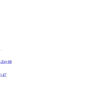
2
-Zn)
68
)
47