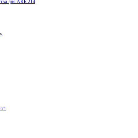
ства для АКБ
214
5
171