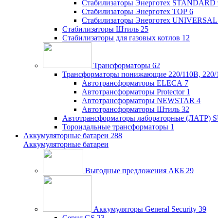
Стабилизаторы Энерготех STANDARD
Стабилизаторы Энерготех TOP
6
Стабилизаторы Энерготех UNIVERSAL
Стабилизаторы Штиль
25
Стабилизаторы для газовых котлов
12
Трансформаторы
62
Трансформаторы понижающие 220/110В, 220/
Автотрансформаторы ELECA
7
Автотрансформаторы Protector
1
Автотрансформаторы NEWSTAR
4
Автотрансформаторы Штиль
32
Автотрансформаторы лабораторные (ЛАТР)
Тороидальные трансформаторы
1
Аккумуляторные батареи
288
Аккумуляторные батареи
Выгодные предложения АКБ
29
Аккумуляторы General Security
39
Серия GS
23