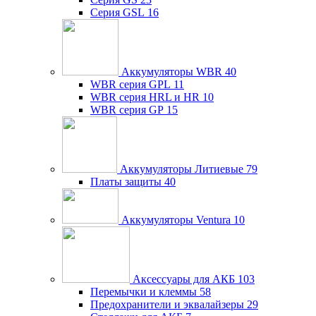
Серия GSL
16
Аккумуляторы WBR
40
WBR серия GPL
11
WBR серия HRL и HR
10
WBR серия GP
15
Аккумуляторы Литиевые
79
Платы защиты
40
Аккумуляторы Ventura
10
Аксессуары для АКБ
103
Перемычки и клеммы
58
Предохранители и эквалайзеры
29