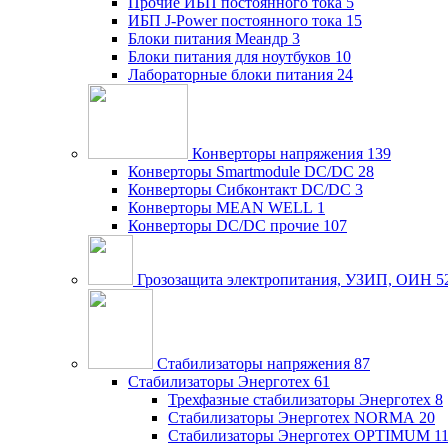
Прочие ИБП постоянного тока
5
ИБП J-Power постоянного тока
15
Блоки питания Меандр
3
Блоки питания для ноутбуков
10
Лабораторные блоки питания
24
Конверторы напряжения
139
Конверторы Smartmodule DC/DC
28
Конверторы Сибконтакт DC/DC
3
Конверторы MEAN WELL
1
Конверторы DC/DC прочие
107
Грозозащита электропитания, УЗИП, ОИН
5
Стабилизаторы напряжения
87
Стабилизаторы Энерготех
61
Трехфазные стабилизаторы Энерготех
8
Стабилизаторы Энерготех NORMA
20
Стабилизаторы Энерготех OPTIMUM
1