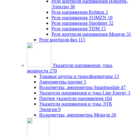
Реле контроля напряжения Новатек-
Электро
36
Реле напряжения Robiton
2
Реле напряжения TOMZN
18
Реле напряжения Sinotimer
32
Реле напряжения TDM
15
Реле контроля напряжения Меандр
31
Реле контроля фаз
115
Указатели напряжения, тока,
мощности
270
Токовые шунты и трансформаторы
13
Амперметры прочие
5
Вольтметры, амперметры Smartmodule
47
Указатели напряжения и тока Line Energy
3
Прочие указатели напряжения
164
Указатели напряжения и тока ЭТК
Энергия
9
Вольтметры, амперметры Меандр
26