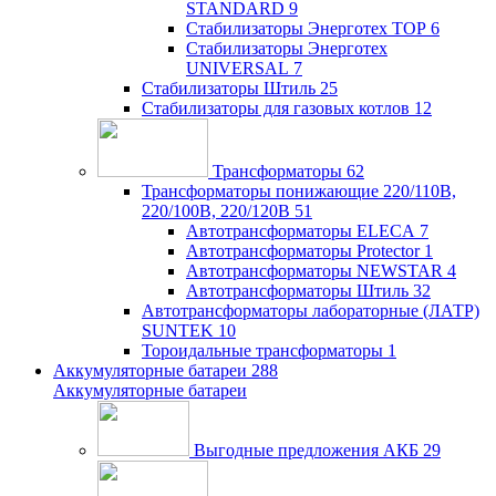
STANDARD
9
Стабилизаторы Энерготех TOP
6
Стабилизаторы Энерготех
UNIVERSAL
7
Стабилизаторы Штиль
25
Стабилизаторы для газовых котлов
12
Трансформаторы
62
Трансформаторы понижающие 220/110В,
220/100В, 220/120В
51
Автотрансформаторы ELECA
7
Автотрансформаторы Protector
1
Автотрансформаторы NEWSTAR
4
Автотрансформаторы Штиль
32
Автотрансформаторы лабораторные (ЛАТР)
SUNTEK
10
Тороидальные трансформаторы
1
Аккумуляторные батареи
288
Аккумуляторные батареи
Выгодные предложения АКБ
29