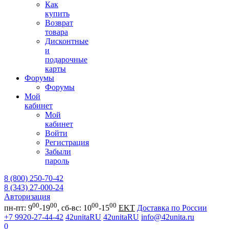
Как
купить
Возврат
товара
Дисконтные
и
подарочные
карты
Форумы
Форумы
Мой
кабинет
Мой
кабинет
Войти
Регистрация
Забыли
пароль
8 (800) 250-70-42
8 (343) 27-000-24
Авторизация
00
00
00
00
пн-пт: 9
-19
, сб-вс: 10
-15
EKT
Доставка по России
+7 9920-27-44-42
42unitaRU
42unitaRU
info@42unita.ru
0