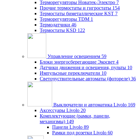
Терморегуляторы Новатек-Электро
7
Прочие термостаты и гигростаты
154
Термостаты биметаллические KST
7
Терморегуляторы TDM
1
Термодатчики
46
Термостаты KSD
122
Управление освещением
59
Блоки энергосберегающие Экосвет
4
Датчики движения и освещения, пульты
10
Импульсные переключатели
10
Светочуствительные автоматы (фотореле)
36
Выключатели и автоматика Livolo
169
Аксессуары Livolo
20
Комплектующие (рамки, панели,
механизмы)
149
Панели Livolo
89
Рамки под розетки Livolo
60