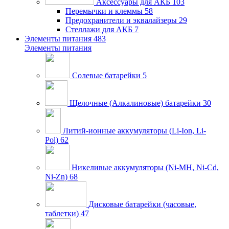
Аксессуары для АКБ
103
Перемычки и клеммы
58
Предохранители и эквалайзеры
29
Стеллажи для АКБ
7
Элементы питания
483
Элементы питания
Солевые батарейки
5
Щелочные (Алкалиновые) батарейки
30
Литий-ионные аккумуляторы (Li-Ion, Li-
Pol)
62
Никеливые аккумуляторы (Ni-MH, Ni-Cd,
Ni-Zn)
68
Дисковые батарейки (часовые,
таблетки)
47