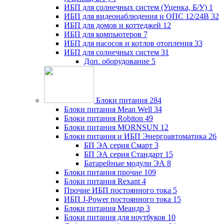
ИБП для солнечных систем (Уценка, Б/У)
1
ИБП для видеонаблюдения и ОПС 12/24В
32
ИБП для домов и коттеджей
12
ИБП для компьютеров
7
ИБП для насосов и котлов отопления
33
ИБП для солнечных систем
31
Доп. оборудование
5
Блоки питания
284
Блоки питания Mean Well
34
Блоки питания Robiton
49
Блоки питания MORNSUN
12
Блоки питания и ИБП Энергоавтоматика
26
БП ЭА серия Смарт
3
БП ЭА серия Стандарт
15
Батарейные модули ЭА
8
Блоки питания прочие
109
Блоки питания Rexant
4
Прочие ИБП постоянного тока
5
ИБП J-Power постоянного тока
15
Блоки питания Меандр
3
Блоки питания для ноутбуков
10