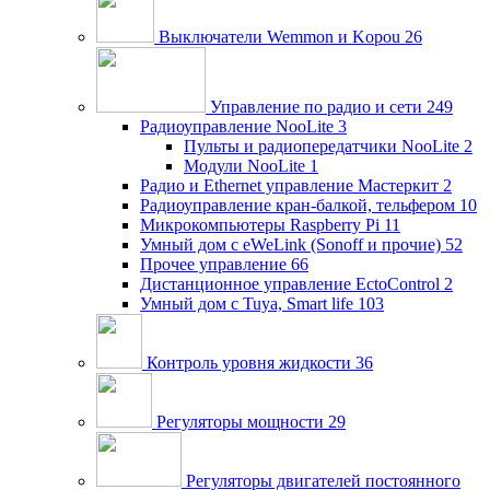
Выключатели Wemmon и Kopou
26
Управление по радио и сети
249
Радиоуправление NooLite
3
Пульты и радиопередатчики NooLite
2
Модули NooLite
1
Радио и Ethernet управление Мастеркит
2
Радиоуправление кран-балкой, тельфером
10
Микрокомпьютеры Raspberry Pi
11
Умный дом c eWeLink (Sonoff и прочие)
52
Прочее управление
66
Дистанционное управление EctoControl
2
Умный дом с Tuya, Smart life
103
Контроль уровня жидкости
36
Регуляторы мощности
29
Регуляторы двигателей постоянного