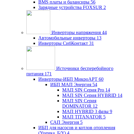
BMS платы и балансиры
56
Зарядные устройства FOXSUR
2
Инверторы напряжения
44
Автомобильные инверторы
13
Инверторы СибКонтакт
31
Источники бесперебойного
питания
171
Инверторы-ИБП МикроАРТ
60
ИБП МАП Энергия
54
МАП SIN Серия Pro
14
МАП SIN Серия HYBRID
14
МАП SIN Серия
DOMINATOR
12
МАП HYBRID 3 фазы
9
МАП TITANATOR
5
САП Энергия
5
ИБП для насосов и котлов отопления
(Уценка, Б/У)
4