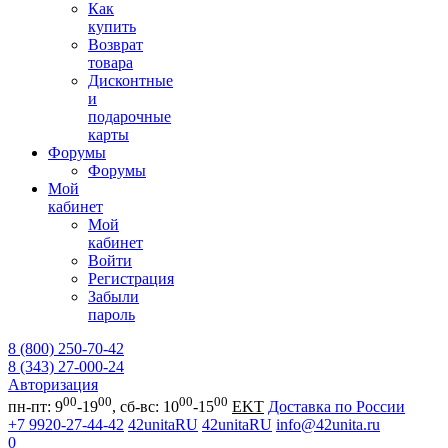
Как
купить
Возврат
товара
Дисконтные
и
подарочные
карты
Форумы
Форумы
Мой
кабинет
Мой
кабинет
Войти
Регистрация
Забыли
пароль
8 (800) 250-70-42
8 (343) 27-000-24
Авторизация
00
00
00
00
пн-пт: 9
-19
, сб-вс: 10
-15
EKT
Доставка по России
+7 9920-27-44-42
42unitaRU
42unitaRU
info@42unita.ru
0