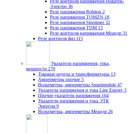
Реле контроля напряжения Новатек-
Электро
36
Реле напряжения Robiton
2
Реле напряжения TOMZN
18
Реле напряжения Sinotimer
32
Реле напряжения TDM
15
Реле контроля напряжения Меандр
31
Реле контроля фаз
115
Указатели напряжения, тока,
мощности
270
Токовые шунты и трансформаторы
13
Амперметры прочие
5
Вольтметры, амперметры Smartmodule
47
Указатели напряжения и тока Line Energy
3
Прочие указатели напряжения
164
Указатели напряжения и тока ЭТК
Энергия
9
Вольтметры, амперметры Меандр
26