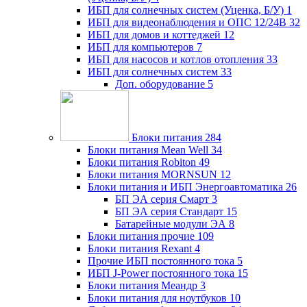
ИБП для солнечных систем (Уценка, Б/У)
1
ИБП для видеонаблюдения и ОПС 12/24В
32
ИБП для домов и коттеджей
12
ИБП для компьютеров
7
ИБП для насосов и котлов отопления
33
ИБП для солнечных систем
33
Доп. оборудование
5
Блоки питания
284
Блоки питания Mean Well
34
Блоки питания Robiton
49
Блоки питания MORNSUN
12
Блоки питания и ИБП Энергоавтоматика
26
БП ЭА серия Смарт
3
БП ЭА серия Стандарт
15
Батарейные модули ЭА
8
Блоки питания прочие
109
Блоки питания Rexant
4
Прочие ИБП постоянного тока
5
ИБП J-Power постоянного тока
15
Блоки питания Меандр
3
Блоки питания для ноутбуков
10