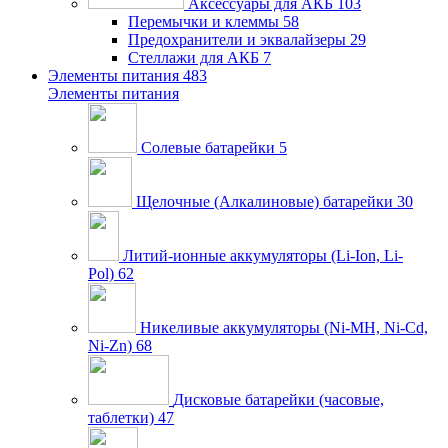
Аксессуары для АКБ
103
Перемычки и клеммы
58
Предохранители и эквалайзеры
29
Стеллажи для АКБ
7
Элементы питания
483
Элементы питания
Солевые батарейки
5
Щелочные (Алкалиновые) батарейки
30
Литий-ионные аккумуляторы (Li-Ion, Li-
Pol)
62
Никеливые аккумуляторы (Ni-MH, Ni-Cd,
Ni-Zn)
68
Дисковые батарейки (часовые,
таблетки)
47