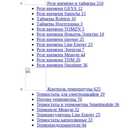
Реле времени и таймеры
210
Реле времени GEYA
12
Реле времени Samwha
15
Таймеры Robiton
10
Таймеры Ноотехника
3
Реле времени TOMZN
5
Реле времени Новатек-Электро
10
Реле времени прочие
25
Реле времени Line Energy
23
Реле времени Энергия
7
Реле времени Меандр
44
Реле времени TDM
20
Реле времени Sinotimer
36
Контроль температуры
625
Термостаты для электрошкафов
19
Прочие термометры
70
Термостаты и термометры Smartmodule
36
Термореле Меандр
32
Терморегуляторы Line Energy
25
Термостаты капиллярные
33
Термопредохранители
94