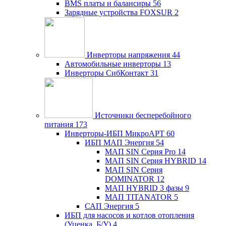
BMS платы и балансиры
56
Зарядные устройства FOXSUR
2
Инверторы напряжения
44
Автомобильные инверторы
13
Инверторы СибКонтакт
31
Источники бесперебойного
питания
173
Инверторы-ИБП МикроАРТ
60
ИБП МАП Энергия
54
МАП SIN Серия Pro
14
МАП SIN Серия HYBRID
14
МАП SIN Серия
DOMINATOR
12
МАП HYBRID 3 фазы
9
МАП TITANATOR
5
САП Энергия
5
ИБП для насосов и котлов отопления
(Уценка, Б/У)
4