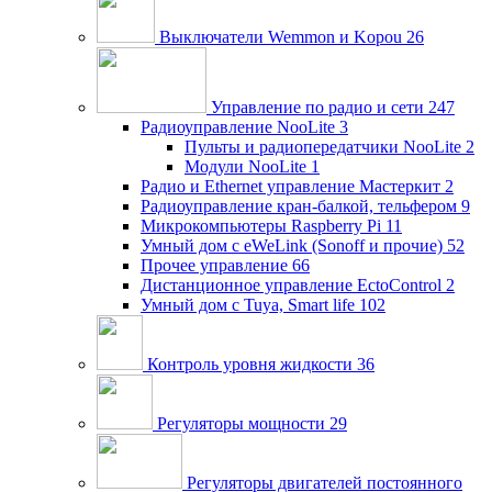
Выключатели Wemmon и Kopou
26
Управление по радио и сети
247
Радиоуправление NooLite
3
Пульты и радиопередатчики NooLite
2
Модули NooLite
1
Радио и Ethernet управление Мастеркит
2
Радиоуправление кран-балкой, тельфером
9
Микрокомпьютеры Raspberry Pi
11
Умный дом c eWeLink (Sonoff и прочие)
52
Прочее управление
66
Дистанционное управление EctoControl
2
Умный дом с Tuya, Smart life
102
Контроль уровня жидкости
36
Регуляторы мощности
29
Регуляторы двигателей постоянного