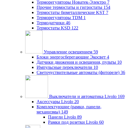
Терморегуляторы Новатек-Электро
7
Прочие термостаты и гигростаты
154
Термостаты биметаллические KST
7
Терморегуляторы TDM
1
Термодатчики
46
Термостаты KSD
122
Управление освещением
59
Блоки энергосберегающие Экосвет
4
Датчики движения и освещения, пульты
10
Импульсные переключатели
10
Светочуствительные автоматы (фотореле)
36
Выключатели и автоматика Livolo
169
Аксессуары Livolo
20
Комплектующие (рамки, панели,
механизмы)
149
Панели Livolo
89
Рамки под розетки Livolo
60