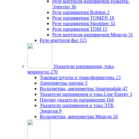
Реле контроля напряжения Новатек-
Электро
36
Реле напряжения Robiton
2
Реле напряжения TOMZN
18
Реле напряжения Sinotimer
32
Реле напряжения TDM
15
Реле контроля напряжения Меандр
31
Реле контроля фаз
115
Указатели напряжения, тока,
мощности
270
Токовые шунты и трансформаторы
13
Амперметры прочие
5
Вольтметры, амперметры Smartmodule
47
Указатели напряжения и тока Line Energy
3
Прочие указатели напряжения
164
Указатели напряжения и тока ЭТК
Энергия
9
Вольтметры, амперметры Меандр
26