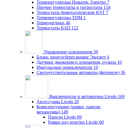
Терморегуляторы Новатек-Электро
7
Прочие термостаты и гигростаты
154
Термостаты биметаллические KST
7
Терморегуляторы TDM
1
Термодатчики
46
Термостаты KSD
122
Управление освещением
59
Блоки энергосберегающие Экосвет
4
Датчики движения и освещения, пульты
10
Импульсные переключатели
10
Светочуствительные автоматы (фотореле)
36
Выключатели и автоматика Livolo
169
Аксессуары Livolo
20
Комплектующие (рамки, панели,
механизмы)
149
Панели Livolo
89
Рамки под розетки Livolo
60