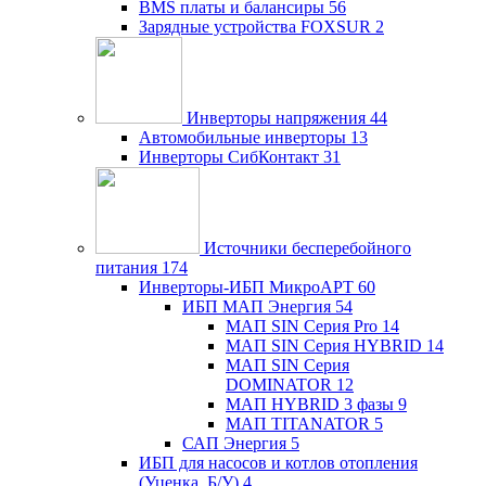
BMS платы и балансиры
56
Зарядные устройства FOXSUR
2
Инверторы напряжения
44
Автомобильные инверторы
13
Инверторы СибКонтакт
31
Источники бесперебойного
питания
174
Инверторы-ИБП МикроАРТ
60
ИБП МАП Энергия
54
МАП SIN Серия Pro
14
МАП SIN Серия HYBRID
14
МАП SIN Серия
DOMINATOR
12
МАП HYBRID 3 фазы
9
МАП TITANATOR
5
САП Энергия
5
ИБП для насосов и котлов отопления
(Уценка, Б/У)
4