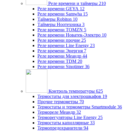
Реле времени и таймеры
210
Реле времени GEYA
12
Реле времени Samwha
15
Таймеры Robiton
10
Таймеры Ноотехника
3
Реле времени TOMZN
5
Реле времени Новатек-Электро
10
Реле времени прочие
25
Реле времени Line Energy
23
Реле времени Энергия
7
Реле времени Меандр
44
Реле времени TDM
20
Реле времени Sinotimer
36
Контроль температуры
625
Термостаты для электрошкафов
19
Прочие термометры
70
Термостаты и термометры Smartmodule
36
Термореле Меандр
32
Терморегуляторы Line Energy
25
Термостаты капиллярные
33
Термопредохранители
94