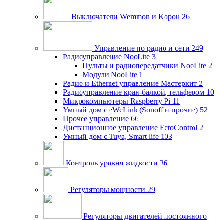
Выключатели Wemmon и Kopou
26
Управление по радио и сети
249
Радиоуправление NooLite
3
Пульты и радиопередатчики NooLite
2
Модули NooLite
1
Радио и Ethernet управление Мастеркит
2
Радиоуправление кран-балкой, тельфером
10
Микрокомпьютеры Raspberry Pi
11
Умный дом c eWeLink (Sonoff и прочие)
52
Прочее управление
66
Дистанционное управление EctoControl
2
Умный дом с Tuya, Smart life
103
Контроль уровня жидкости
36
Регуляторы мощности
29
Регуляторы двигателей постоянного