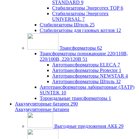
STANDARD
9
Стабилизаторы Энерготех TOP
6
Стабилизаторы Энерготех
UNIVERSAL
7
Стабилизаторы Штиль
25
Стабилизаторы для газовых котлов
12
Трансформаторы
62
Трансформаторы понижающие 220/110В,
220/100В, 220/120В
51
Автотрансформаторы ELECA
7
Автотрансформаторы Protector
1
Автотрансформаторы NEWSTAR
4
Автотрансформаторы Штиль
32
Автотрансформаторы лабораторные (ЛАТР)
SUNTEK
10
Тороидальные трансформаторы
1
Аккумуляторные батареи
290
Аккумуляторные батареи
Выгодные предложения АКБ
29