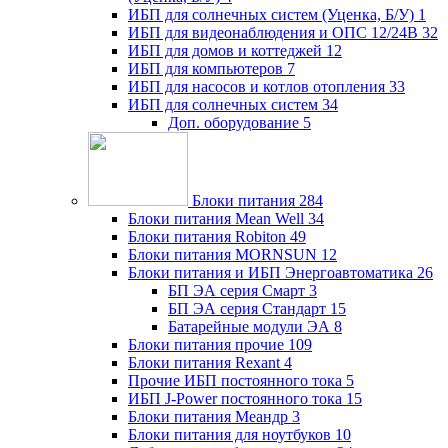
ИБП для солнечных систем (Уценка, Б/У)
1
ИБП для видеонаблюдения и ОПС 12/24В
32
ИБП для домов и коттеджей
12
ИБП для компьютеров
7
ИБП для насосов и котлов отопления
33
ИБП для солнечных систем
34
Доп. оборудование
5
Блоки питания
284
Блоки питания Mean Well
34
Блоки питания Robiton
49
Блоки питания MORNSUN
12
Блоки питания и ИБП Энергоавтоматика
26
БП ЭА серия Смарт
3
БП ЭА серия Стандарт
15
Батарейные модули ЭА
8
Блоки питания прочие
109
Блоки питания Rexant
4
Прочие ИБП постоянного тока
5
ИБП J-Power постоянного тока
15
Блоки питания Меандр
3
Блоки питания для ноутбуков
10