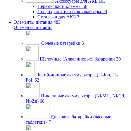
Аксессуары для АКБ
103
Перемычки и клеммы
58
Предохранители и эквалайзеры
29
Стеллажи для АКБ
7
Элементы питания
483
Элементы питания
Солевые батарейки
5
Щелочные (Алкалиновые) батарейки
30
Литий-ионные аккумуляторы (Li-Ion, Li-
Pol)
62
Никеливые аккумуляторы (Ni-MH, Ni-Cd,
Ni-Zn)
68
Дисковые батарейки (часовые,
таблетки)
47