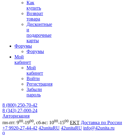
Как
купить
Возврат
товара
Дисконтные
и
подарочные
карты
Форумы
Форумы
Мой
кабинет
Мой
кабинет
Войти
Регистрация
Забыли
пароль
8 (800) 250-70-42
8 (343) 27-000-24
Авторизация
00
00
00
00
пн-пт: 9
-19
, сб-вс: 10
-15
EKT
Доставка по России
+7 9920-27-44-42
42unitaRU
42unitaRU
info@42unita.ru
0