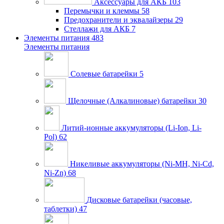
Аксессуары для АКБ
103
Перемычки и клеммы
58
Предохранители и эквалайзеры
29
Стеллажи для АКБ
7
Элементы питания
483
Элементы питания
Солевые батарейки
5
Щелочные (Алкалиновые) батарейки
30
Литий-ионные аккумуляторы (Li-Ion, Li-
Pol)
62
Никеливые аккумуляторы (Ni-MH, Ni-Cd,
Ni-Zn)
68
Дисковые батарейки (часовые,
таблетки)
47