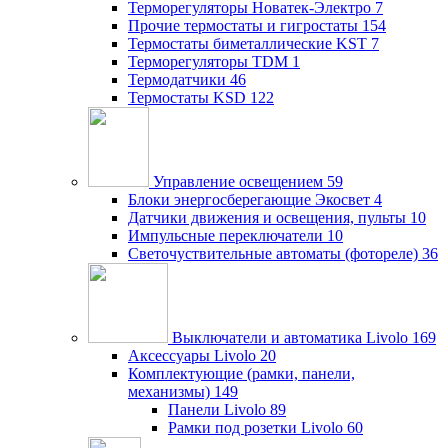
Терморегуляторы Новатек-Электро
7
Прочие термостаты и гигростаты
154
Термостаты биметаллические KST
7
Терморегуляторы TDM
1
Термодатчики
46
Термостаты KSD
122
Управление освещением
59
Блоки энергосберегающие Экосвет
4
Датчики движения и освещения, пульты
10
Импульсные переключатели
10
Светочуствительные автоматы (фотореле)
36
Выключатели и автоматика Livolo
169
Аксессуары Livolo
20
Комплектующие (рамки, панели,
механизмы)
149
Панели Livolo
89
Рамки под розетки Livolo
60