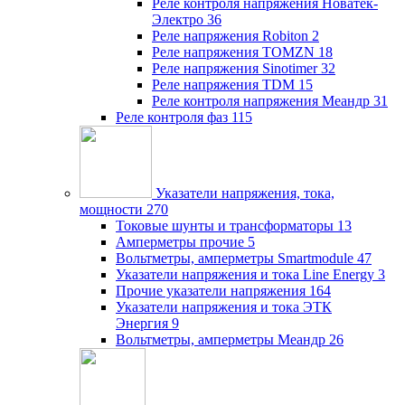
Реле контроля напряжения Новатек-
Электро
36
Реле напряжения Robiton
2
Реле напряжения TOMZN
18
Реле напряжения Sinotimer
32
Реле напряжения TDM
15
Реле контроля напряжения Меандр
31
Реле контроля фаз
115
Указатели напряжения, тока,
мощности
270
Токовые шунты и трансформаторы
13
Амперметры прочие
5
Вольтметры, амперметры Smartmodule
47
Указатели напряжения и тока Line Energy
3
Прочие указатели напряжения
164
Указатели напряжения и тока ЭТК
Энергия
9
Вольтметры, амперметры Меандр
26