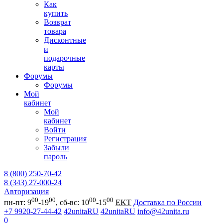
Как
купить
Возврат
товара
Дисконтные
и
подарочные
карты
Форумы
Форумы
Мой
кабинет
Мой
кабинет
Войти
Регистрация
Забыли
пароль
8 (800) 250-70-42
8 (343) 27-000-24
Авторизация
00
00
00
00
пн-пт: 9
-19
, сб-вс: 10
-15
EKT
Доставка по России
+7 9920-27-44-42
42unitaRU
42unitaRU
info@42unita.ru
0