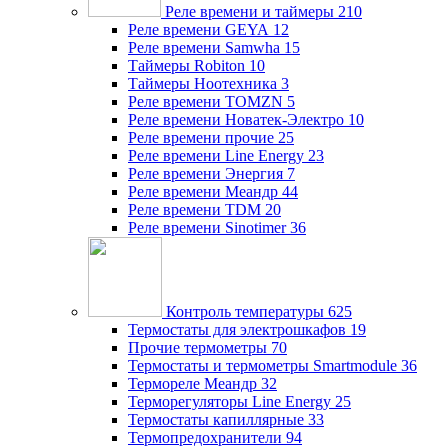
Реле времени и таймеры
210
Реле времени GEYA
12
Реле времени Samwha
15
Таймеры Robiton
10
Таймеры Ноотехника
3
Реле времени TOMZN
5
Реле времени Новатек-Электро
10
Реле времени прочие
25
Реле времени Line Energy
23
Реле времени Энергия
7
Реле времени Меандр
44
Реле времени TDM
20
Реле времени Sinotimer
36
Контроль температуры
625
Термостаты для электрошкафов
19
Прочие термометры
70
Термостаты и термометры Smartmodule
36
Термореле Меандр
32
Терморегуляторы Line Energy
25
Термостаты капиллярные
33
Термопредохранители
94