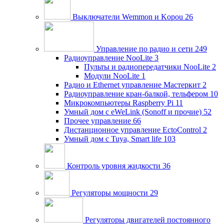
Выключатели Wemmon и Kopou
26
Управление по радио и сети
249
Радиоуправление NooLite
3
Пульты и радиопередатчики NooLite
2
Модули NooLite
1
Радио и Ethernet управление Мастеркит
2
Радиоуправление кран-балкой, тельфером
10
Микрокомпьютеры Raspberry Pi
11
Умный дом c eWeLink (Sonoff и прочие)
52
Прочее управление
66
Дистанционное управление EctoControl
2
Умный дом с Tuya, Smart life
103
Контроль уровня жидкости
36
Регуляторы мощности
29
Регуляторы двигателей постоянного