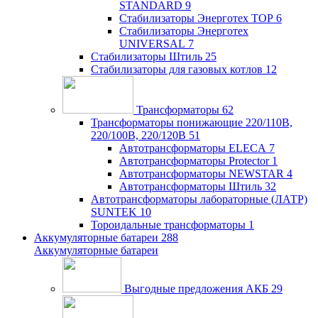
STANDARD
9
Стабилизаторы Энерготех TOP
6
Стабилизаторы Энерготех
UNIVERSAL
7
Стабилизаторы Штиль
25
Стабилизаторы для газовых котлов
12
Трансформаторы
62
Трансформаторы понижающие 220/110В,
220/100В, 220/120В
51
Автотрансформаторы ELECA
7
Автотрансформаторы Protector
1
Автотрансформаторы NEWSTAR
4
Автотрансформаторы Штиль
32
Автотрансформаторы лабораторные (ЛАТР)
SUNTEK
10
Тороидальные трансформаторы
1
Аккумуляторные батареи
288
Аккумуляторные батареи
Выгодные предложения АКБ
29