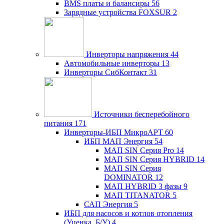
BMS платы и балансиры
56
Зарядные устройства FOXSUR
2
Инверторы напряжения
44
Автомобильные инверторы
13
Инверторы СибКонтакт
31
Источники бесперебойного
питания
171
Инверторы-ИБП МикроАРТ
60
ИБП МАП Энергия
54
МАП SIN Серия Pro
14
МАП SIN Серия HYBRID
14
МАП SIN Серия
DOMINATOR
12
МАП HYBRID 3 фазы
9
МАП TITANATOR
5
САП Энергия
5
ИБП для насосов и котлов отопления
(Уценка, Б/У)
4