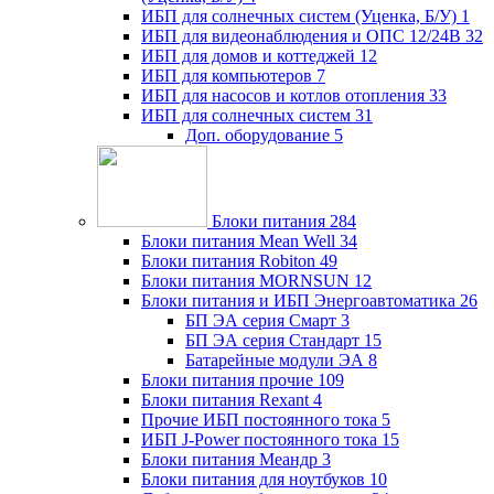
ИБП для солнечных систем (Уценка, Б/У)
1
ИБП для видеонаблюдения и ОПС 12/24В
32
ИБП для домов и коттеджей
12
ИБП для компьютеров
7
ИБП для насосов и котлов отопления
33
ИБП для солнечных систем
31
Доп. оборудование
5
Блоки питания
284
Блоки питания Mean Well
34
Блоки питания Robiton
49
Блоки питания MORNSUN
12
Блоки питания и ИБП Энергоавтоматика
26
БП ЭА серия Смарт
3
БП ЭА серия Стандарт
15
Батарейные модули ЭА
8
Блоки питания прочие
109
Блоки питания Rexant
4
Прочие ИБП постоянного тока
5
ИБП J-Power постоянного тока
15
Блоки питания Меандр
3
Блоки питания для ноутбуков
10