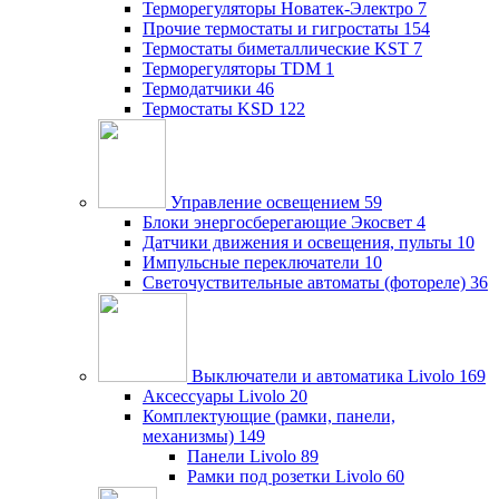
Терморегуляторы Новатек-Электро
7
Прочие термостаты и гигростаты
154
Термостаты биметаллические KST
7
Терморегуляторы TDM
1
Термодатчики
46
Термостаты KSD
122
Управление освещением
59
Блоки энергосберегающие Экосвет
4
Датчики движения и освещения, пульты
10
Импульсные переключатели
10
Светочуствительные автоматы (фотореле)
36
Выключатели и автоматика Livolo
169
Аксессуары Livolo
20
Комплектующие (рамки, панели,
механизмы)
149
Панели Livolo
89
Рамки под розетки Livolo
60