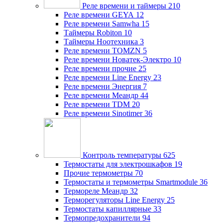
Реле времени и таймеры
210
Реле времени GEYA
12
Реле времени Samwha
15
Таймеры Robiton
10
Таймеры Ноотехника
3
Реле времени TOMZN
5
Реле времени Новатек-Электро
10
Реле времени прочие
25
Реле времени Line Energy
23
Реле времени Энергия
7
Реле времени Меандр
44
Реле времени TDM
20
Реле времени Sinotimer
36
Контроль температуры
625
Термостаты для электрошкафов
19
Прочие термометры
70
Термостаты и термометры Smartmodule
36
Термореле Меандр
32
Терморегуляторы Line Energy
25
Термостаты капиллярные
33
Термопредохранители
94