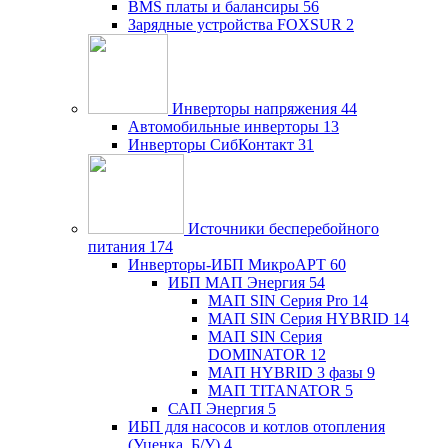
BMS платы и балансиры
56
Зарядные устройства FOXSUR
2
Инверторы напряжения
44
Автомобильные инверторы
13
Инверторы СибКонтакт
31
Источники бесперебойного
питания
174
Инверторы-ИБП МикроАРТ
60
ИБП МАП Энергия
54
МАП SIN Серия Pro
14
МАП SIN Серия HYBRID
14
МАП SIN Серия
DOMINATOR
12
МАП HYBRID 3 фазы
9
МАП TITANATOR
5
САП Энергия
5
ИБП для насосов и котлов отопления
(Уценка, Б/У)
4