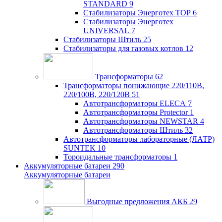
STANDARD
9
Стабилизаторы Энерготех TOP
6
Стабилизаторы Энерготех
UNIVERSAL
7
Стабилизаторы Штиль
25
Стабилизаторы для газовых котлов
12
Трансформаторы
62
Трансформаторы понижающие 220/110В,
220/100В, 220/120В
51
Автотрансформаторы ELECA
7
Автотрансформаторы Protector
1
Автотрансформаторы NEWSTAR
4
Автотрансформаторы Штиль
32
Автотрансформаторы лабораторные (ЛАТР)
SUNTEK
10
Тороидальные трансформаторы
1
Аккумуляторные батареи
290
Аккумуляторные батареи
Выгодные предложения АКБ
29