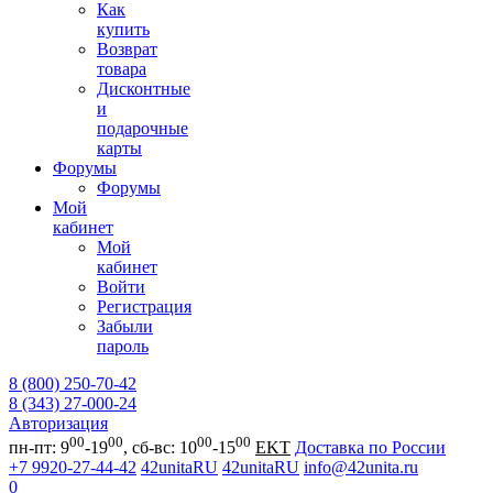
Как
купить
Возврат
товара
Дисконтные
и
подарочные
карты
Форумы
Форумы
Мой
кабинет
Мой
кабинет
Войти
Регистрация
Забыли
пароль
8 (800) 250-70-42
8 (343) 27-000-24
Авторизация
00
00
00
00
пн-пт: 9
-19
, сб-вс: 10
-15
EKT
Доставка по России
+7 9920-27-44-42
42unitaRU
42unitaRU
info@42unita.ru
0