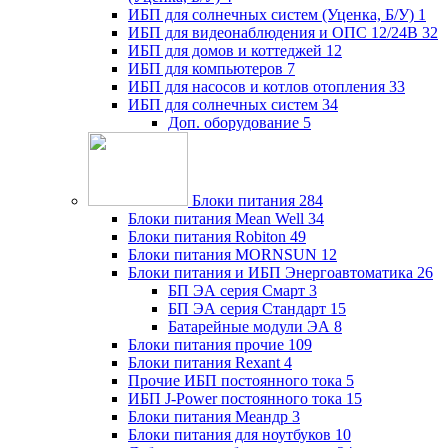
ИБП для солнечных систем (Уценка, Б/У)
1
ИБП для видеонаблюдения и ОПС 12/24В
32
ИБП для домов и коттеджей
12
ИБП для компьютеров
7
ИБП для насосов и котлов отопления
33
ИБП для солнечных систем
34
Доп. оборудование
5
Блоки питания
284
Блоки питания Mean Well
34
Блоки питания Robiton
49
Блоки питания MORNSUN
12
Блоки питания и ИБП Энергоавтоматика
26
БП ЭА серия Смарт
3
БП ЭА серия Стандарт
15
Батарейные модули ЭА
8
Блоки питания прочие
109
Блоки питания Rexant
4
Прочие ИБП постоянного тока
5
ИБП J-Power постоянного тока
15
Блоки питания Меандр
3
Блоки питания для ноутбуков
10