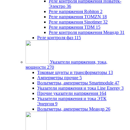
Реле контроля напряжения Новатек-
Электро
36
Реле напряжения Robiton
2
Реле напряжения TOMZN
18
Реле напряжения Sinotimer
32
Реле напряжения TDM
15
Реле контроля напряжения Меандр
31
Реле контроля фаз
115
Указатели напряжения, тока,
мощности
270
Токовые шунты и трансформаторы
13
Амперметры прочие
5
Вольтметры, амперметры Smartmodule
47
Указатели напряжения и тока Line Energy
3
Прочие указатели напряжения
164
Указатели напряжения и тока ЭТК
Энергия
9
Вольтметры, амперметры Меандр
26