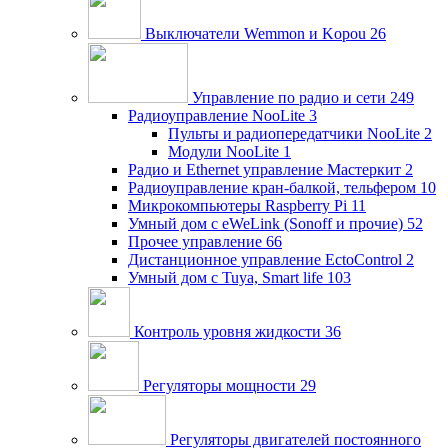
Выключатели Wemmon и Kopou
26
Управление по радио и сети
249
Радиоуправление NooLite
3
Пульты и радиопередатчики NooLite
2
Модули NooLite
1
Радио и Ethernet управление Мастеркит
2
Радиоуправление кран-балкой, тельфером
10
Микрокомпьютеры Raspberry Pi
11
Умный дом c eWeLink (Sonoff и прочие)
52
Прочее управление
66
Дистанционное управление EctoControl
2
Умный дом с Tuya, Smart life
103
Контроль уровня жидкости
36
Регуляторы мощности
29
Регуляторы двигателей постоянного