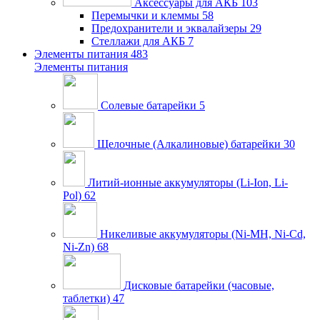
Аксессуары для АКБ
103
Перемычки и клеммы
58
Предохранители и эквалайзеры
29
Стеллажи для АКБ
7
Элементы питания
483
Элементы питания
Солевые батарейки
5
Щелочные (Алкалиновые) батарейки
30
Литий-ионные аккумуляторы (Li-Ion, Li-
Pol)
62
Никеливые аккумуляторы (Ni-MH, Ni-Cd,
Ni-Zn)
68
Дисковые батарейки (часовые,
таблетки)
47