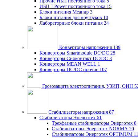
Прочие ИБП постоянного тока
5
ИБП J-Power постоянного тока
15
Блоки питания Меандр
3
Блоки питания для ноутбуков
10
Лабораторные блоки питания
24
Конверторы напряжения
139
Конверторы Smartmodule DC/DC
28
Конверторы Сибконтакт DC/DC
3
Конверторы MEAN WELL
1
Конверторы DC/DC прочие
107
Грозозащита электропитания, УЗИП, ОИН
5
Стабилизаторы напряжения
87
Стабилизаторы Энерготех
61
Трехфазные стабилизаторы Энерготех
8
Стабилизаторы Энерготех NORMA
20
Стабилизаторы Энерготех OPTIMUM
1