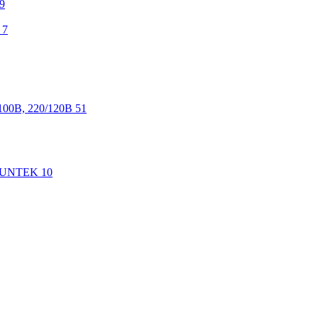
9
7
100В, 220/120В
51
 SUNTEK
10