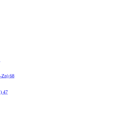
2
-Zn)
68
)
47