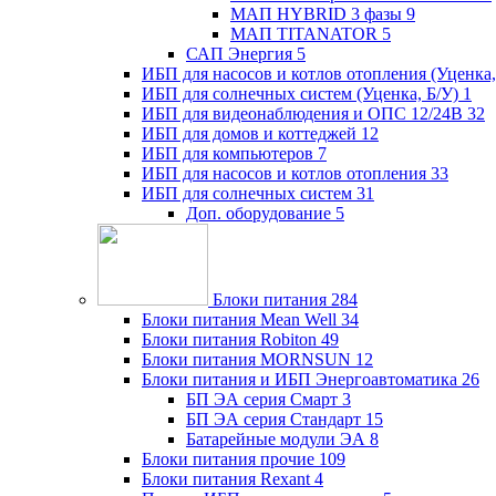
МАП HYBRID 3 фазы
9
МАП TITANATOR
5
САП Энергия
5
ИБП для насосов и котлов отопления (Уценка,
ИБП для солнечных систем (Уценка, Б/У)
1
ИБП для видеонаблюдения и ОПС 12/24В
32
ИБП для домов и коттеджей
12
ИБП для компьютеров
7
ИБП для насосов и котлов отопления
33
ИБП для солнечных систем
31
Доп. оборудование
5
Блоки питания
284
Блоки питания Mean Well
34
Блоки питания Robiton
49
Блоки питания MORNSUN
12
Блоки питания и ИБП Энергоавтоматика
26
БП ЭА серия Смарт
3
БП ЭА серия Стандарт
15
Батарейные модули ЭА
8
Блоки питания прочие
109
Блоки питания Rexant
4