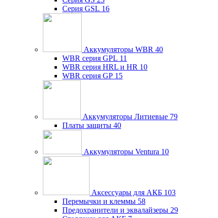
Серия GSL
16
Аккумуляторы WBR
40
WBR серия GPL
11
WBR серия HRL и HR
10
WBR серия GP
15
Аккумуляторы Литиевые
79
Платы защиты
40
Аккумуляторы Ventura
10
Аксессуары для АКБ
103
Перемычки и клеммы
58
Предохранители и эквалайзеры
29