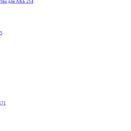
ства для АКБ
214
5
171