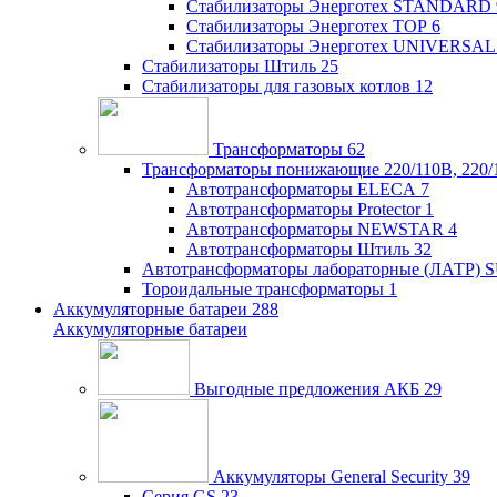
Стабилизаторы Энерготех STANDARD
Стабилизаторы Энерготех TOP
6
Стабилизаторы Энерготех UNIVERSAL
Стабилизаторы Штиль
25
Стабилизаторы для газовых котлов
12
Трансформаторы
62
Трансформаторы понижающие 220/110В, 220/
Автотрансформаторы ELECA
7
Автотрансформаторы Protector
1
Автотрансформаторы NEWSTAR
4
Автотрансформаторы Штиль
32
Автотрансформаторы лабораторные (ЛАТР)
Тороидальные трансформаторы
1
Аккумуляторные батареи
288
Аккумуляторные батареи
Выгодные предложения АКБ
29
Аккумуляторы General Security
39
Серия GS
23