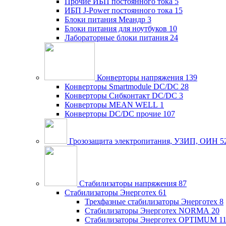
Прочие ИБП постоянного тока
5
ИБП J-Power постоянного тока
15
Блоки питания Меандр
3
Блоки питания для ноутбуков
10
Лабораторные блоки питания
24
Конверторы напряжения
139
Конверторы Smartmodule DC/DC
28
Конверторы Сибконтакт DC/DC
3
Конверторы MEAN WELL
1
Конверторы DC/DC прочие
107
Грозозащита электропитания, УЗИП, ОИН
5
Стабилизаторы напряжения
87
Стабилизаторы Энерготех
61
Трехфазные стабилизаторы Энерготех
8
Стабилизаторы Энерготех NORMA
20
Стабилизаторы Энерготех OPTIMUM
1