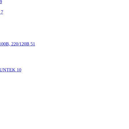
9
7
100В, 220/120В
51
 SUNTEK
10