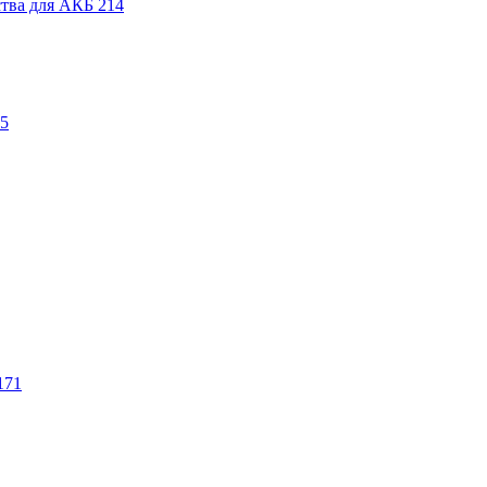
ства для АКБ
214
5
171