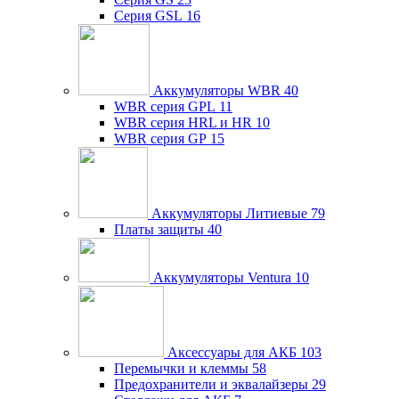
Серия GSL
16
Аккумуляторы WBR
40
WBR серия GPL
11
WBR серия HRL и HR
10
WBR серия GP
15
Аккумуляторы Литиевые
79
Платы защиты
40
Аккумуляторы Ventura
10
Аксессуары для АКБ
103
Перемычки и клеммы
58
Предохранители и эквалайзеры
29