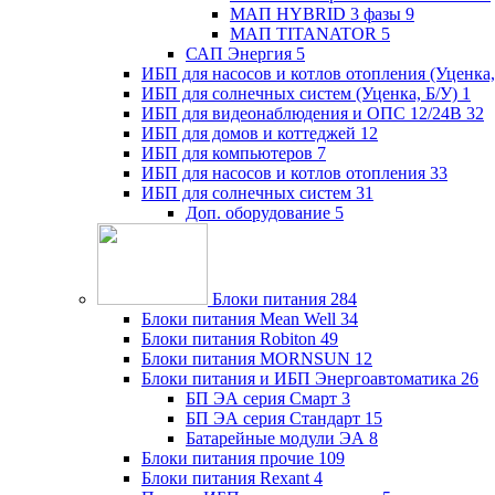
МАП HYBRID 3 фазы
9
МАП TITANATOR
5
САП Энергия
5
ИБП для насосов и котлов отопления (Уценка,
ИБП для солнечных систем (Уценка, Б/У)
1
ИБП для видеонаблюдения и ОПС 12/24В
32
ИБП для домов и коттеджей
12
ИБП для компьютеров
7
ИБП для насосов и котлов отопления
33
ИБП для солнечных систем
31
Доп. оборудование
5
Блоки питания
284
Блоки питания Mean Well
34
Блоки питания Robiton
49
Блоки питания MORNSUN
12
Блоки питания и ИБП Энергоавтоматика
26
БП ЭА серия Смарт
3
БП ЭА серия Стандарт
15
Батарейные модули ЭА
8
Блоки питания прочие
109
Блоки питания Rexant
4