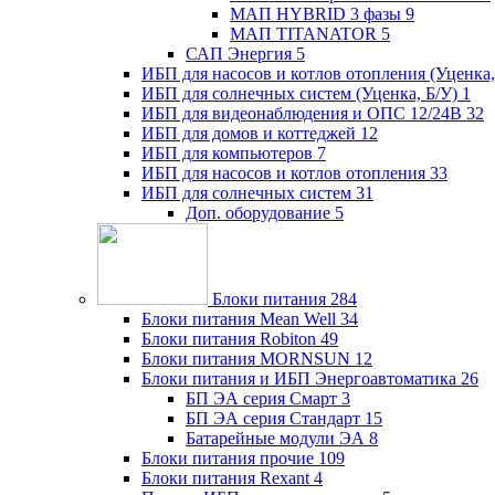
МАП HYBRID 3 фазы
9
МАП TITANATOR
5
САП Энергия
5
ИБП для насосов и котлов отопления (Уценка,
ИБП для солнечных систем (Уценка, Б/У)
1
ИБП для видеонаблюдения и ОПС 12/24В
32
ИБП для домов и коттеджей
12
ИБП для компьютеров
7
ИБП для насосов и котлов отопления
33
ИБП для солнечных систем
31
Доп. оборудование
5
Блоки питания
284
Блоки питания Mean Well
34
Блоки питания Robiton
49
Блоки питания MORNSUN
12
Блоки питания и ИБП Энергоавтоматика
26
БП ЭА серия Смарт
3
БП ЭА серия Стандарт
15
Батарейные модули ЭА
8
Блоки питания прочие
109
Блоки питания Rexant
4