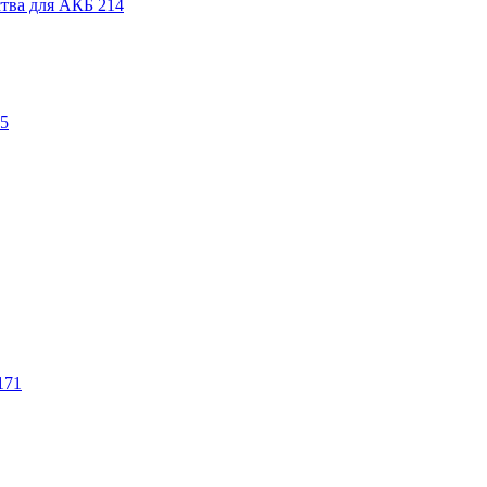
ства для АКБ
214
5
171