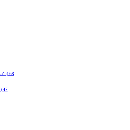
2
-Zn)
68
)
47