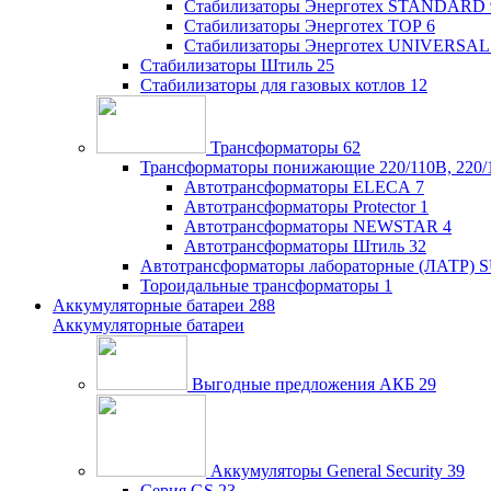
Стабилизаторы Энерготех STANDARD
Стабилизаторы Энерготех TOP
6
Стабилизаторы Энерготех UNIVERSAL
Стабилизаторы Штиль
25
Стабилизаторы для газовых котлов
12
Трансформаторы
62
Трансформаторы понижающие 220/110В, 220/
Автотрансформаторы ELECA
7
Автотрансформаторы Protector
1
Автотрансформаторы NEWSTAR
4
Автотрансформаторы Штиль
32
Автотрансформаторы лабораторные (ЛАТР)
Тороидальные трансформаторы
1
Аккумуляторные батареи
288
Аккумуляторные батареи
Выгодные предложения АКБ
29
Аккумуляторы General Security
39
Серия GS
23