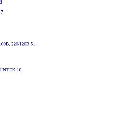
9
7
100В, 220/120В
51
 SUNTEK
10