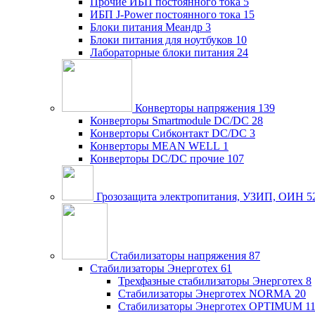
Прочие ИБП постоянного тока
5
ИБП J-Power постоянного тока
15
Блоки питания Меандр
3
Блоки питания для ноутбуков
10
Лабораторные блоки питания
24
Конверторы напряжения
139
Конверторы Smartmodule DC/DC
28
Конверторы Сибконтакт DC/DC
3
Конверторы MEAN WELL
1
Конверторы DC/DC прочие
107
Грозозащита электропитания, УЗИП, ОИН
5
Стабилизаторы напряжения
87
Стабилизаторы Энерготех
61
Трехфазные стабилизаторы Энерготех
8
Стабилизаторы Энерготех NORMA
20
Стабилизаторы Энерготех OPTIMUM
1