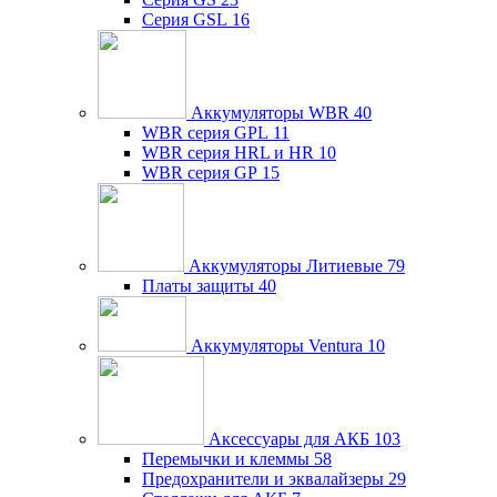
Серия GSL
16
Аккумуляторы WBR
40
WBR серия GPL
11
WBR серия HRL и HR
10
WBR серия GP
15
Аккумуляторы Литиевые
79
Платы защиты
40
Аккумуляторы Ventura
10
Аксессуары для АКБ
103
Перемычки и клеммы
58
Предохранители и эквалайзеры
29