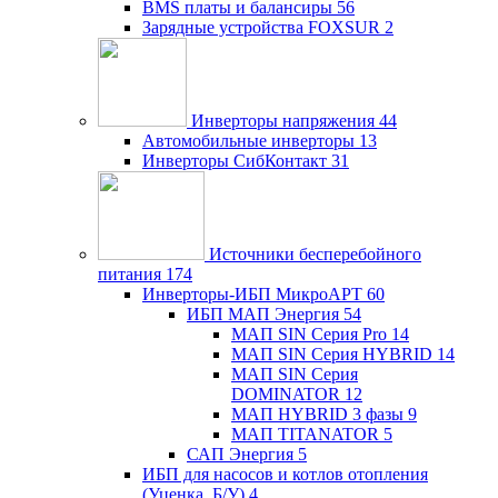
BMS платы и балансиры
56
Зарядные устройства FOXSUR
2
Инверторы напряжения
44
Автомобильные инверторы
13
Инверторы СибКонтакт
31
Источники бесперебойного
питания
174
Инверторы-ИБП МикроАРТ
60
ИБП МАП Энергия
54
МАП SIN Серия Pro
14
МАП SIN Серия HYBRID
14
МАП SIN Серия
DOMINATOR
12
МАП HYBRID 3 фазы
9
МАП TITANATOR
5
САП Энергия
5
ИБП для насосов и котлов отопления
(Уценка, Б/У)
4