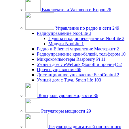
Выключатели Wemmon и Kopou
26
Управление по радио и сети
249
Радиоуправление NooLite
3
Пульты и радиопередатчики NooLite
2
Модули NooLite
1
Радио и Ethernet управление Мастеркит
2
Радиоуправление кран-балкой, тельфером
10
Микрокомпьютеры Raspberry Pi
11
Умный дом c eWeLink (Sonoff и прочие)
52
Прочее управление
66
Дистанционное управление EctoControl
2
Умный дом с Tuya, Smart life
103
Контроль уровня жидкости
36
Регуляторы мощности
29
Регуляторы двигателей постоянного