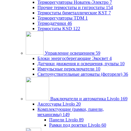
Терморегуляторы Новатек-Электро
7
Прочие термостаты и гигростаты
154
Термостаты биметаллические KST
7
Терморегуляторы TDM
1
Термодатчики
46
Термостаты KSD
122
Управление освещением
59
Блоки энергосберегающие Экосвет
4
Датчики движения и освещения, пульты
10
Импульсные переключатели
10
Светочуствительные автоматы (фотореле)
36
Выключатели и автоматика Livolo
169
Аксессуары Livolo
20
Комплектующие (рамки, панели,
механизмы)
149
Панели Livolo
89
Рамки под розетки Livolo
60