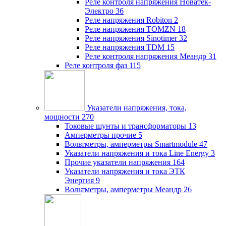
Реле контроля напряжения Новатек-
Электро
36
Реле напряжения Robiton
2
Реле напряжения TOMZN
18
Реле напряжения Sinotimer
32
Реле напряжения TDM
15
Реле контроля напряжения Меандр
31
Реле контроля фаз
115
Указатели напряжения, тока,
мощности
270
Токовые шунты и трансформаторы
13
Амперметры прочие
5
Вольтметры, амперметры Smartmodule
47
Указатели напряжения и тока Line Energy
3
Прочие указатели напряжения
164
Указатели напряжения и тока ЭТК
Энергия
9
Вольтметры, амперметры Меандр
26