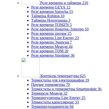
Реле времени и таймеры
210
Реле времени GEYA
12
Реле времени Samwha
15
Таймеры Robiton
10
Таймеры Ноотехника
3
Реле времени TOMZN
5
Реле времени Новатек-Электро
10
Реле времени прочие
25
Реле времени Line Energy
23
Реле времени Энергия
7
Реле времени Меандр
44
Реле времени TDM
20
Реле времени Sinotimer
36
Контроль температуры
625
Термостаты для электрошкафов
19
Прочие термометры
70
Термостаты и термометры Smartmodule
36
Термореле Меандр
32
Терморегуляторы Line Energy
25
Термостаты капиллярные
33
Термопредохранители
94