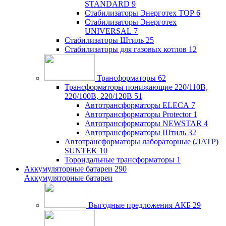
STANDARD
9
Стабилизаторы Энерготех TOP
6
Стабилизаторы Энерготех
UNIVERSAL
7
Стабилизаторы Штиль
25
Стабилизаторы для газовых котлов
12
Трансформаторы
62
Трансформаторы понижающие 220/110В,
220/100В, 220/120В
51
Автотрансформаторы ELECA
7
Автотрансформаторы Protector
1
Автотрансформаторы NEWSTAR
4
Автотрансформаторы Штиль
32
Автотрансформаторы лабораторные (ЛАТР)
SUNTEK
10
Тороидальные трансформаторы
1
Аккумуляторные батареи
290
Аккумуляторные батареи
Выгодные предложения АКБ
29