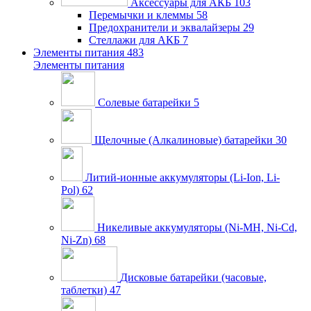
Аксессуары для АКБ
103
Перемычки и клеммы
58
Предохранители и эквалайзеры
29
Стеллажи для АКБ
7
Элементы питания
483
Элементы питания
Солевые батарейки
5
Щелочные (Алкалиновые) батарейки
30
Литий-ионные аккумуляторы (Li-Ion, Li-
Pol)
62
Никеливые аккумуляторы (Ni-MH, Ni-Cd,
Ni-Zn)
68
Дисковые батарейки (часовые,
таблетки)
47