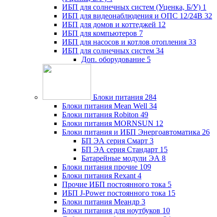
ИБП для солнечных систем (Уценка, Б/У)
1
ИБП для видеонаблюдения и ОПС 12/24В
32
ИБП для домов и коттеджей
12
ИБП для компьютеров
7
ИБП для насосов и котлов отопления
33
ИБП для солнечных систем
34
Доп. оборудование
5
Блоки питания
284
Блоки питания Mean Well
34
Блоки питания Robiton
49
Блоки питания MORNSUN
12
Блоки питания и ИБП Энергоавтоматика
26
БП ЭА серия Смарт
3
БП ЭА серия Стандарт
15
Батарейные модули ЭА
8
Блоки питания прочие
109
Блоки питания Rexant
4
Прочие ИБП постоянного тока
5
ИБП J-Power постоянного тока
15
Блоки питания Меандр
3
Блоки питания для ноутбуков
10