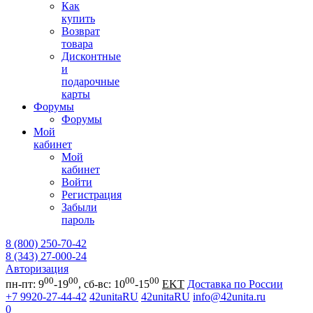
Как
купить
Возврат
товара
Дисконтные
и
подарочные
карты
Форумы
Форумы
Мой
кабинет
Мой
кабинет
Войти
Регистрация
Забыли
пароль
8 (800) 250-70-42
8 (343) 27-000-24
Авторизация
00
00
00
00
пн-пт: 9
-19
, сб-вс: 10
-15
EKT
Доставка по России
+7 9920-27-44-42
42unitaRU
42unitaRU
info@42unita.ru
0