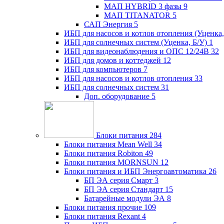
МАП HYBRID 3 фазы
9
МАП TITANATOR
5
САП Энергия
5
ИБП для насосов и котлов отопления (Уценка,
ИБП для солнечных систем (Уценка, Б/У)
1
ИБП для видеонаблюдения и ОПС 12/24В
32
ИБП для домов и коттеджей
12
ИБП для компьютеров
7
ИБП для насосов и котлов отопления
33
ИБП для солнечных систем
31
Доп. оборудование
5
Блоки питания
284
Блоки питания Mean Well
34
Блоки питания Robiton
49
Блоки питания MORNSUN
12
Блоки питания и ИБП Энергоавтоматика
26
БП ЭА серия Смарт
3
БП ЭА серия Стандарт
15
Батарейные модули ЭА
8
Блоки питания прочие
109
Блоки питания Rexant
4