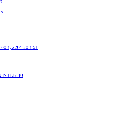
9
7
100В, 220/120В
51
 SUNTEK
10