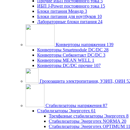
Прочие ИБП постоянного тока
5
ИБП J-Power постоянного тока
15
Блоки питания Меандр
3
Блоки питания для ноутбуков
10
Лабораторные блоки питания
24
Конверторы напряжения
139
Конверторы Smartmodule DC/DC
28
Конверторы Сибконтакт DC/DC
3
Конверторы MEAN WELL
1
Конверторы DC/DC прочие
107
Грозозащита электропитания, УЗИП, ОИН
5
Стабилизаторы напряжения
87
Стабилизаторы Энерготех
61
Трехфазные стабилизаторы Энерготех
8
Стабилизаторы Энерготех NORMA
20
Стабилизаторы Энерготех OPTIMUM
1