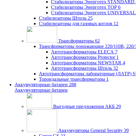
Стабилизаторы Энерготех STANDARD
Стабилизаторы Энерготех TOP
6
Стабилизаторы Энерготех UNIVERSAL
Стабилизаторы Штиль
25
Стабилизаторы для газовых котлов
12
Трансформаторы
62
Трансформаторы понижающие 220/110В, 220/
Автотрансформаторы ELECA
7
Автотрансформаторы Protector
1
Автотрансформаторы NEWSTAR
4
Автотрансформаторы Штиль
32
Автотрансформаторы лабораторные (ЛАТР)
Тороидальные трансформаторы
1
Аккумуляторные батареи
288
Аккумуляторные батареи
Выгодные предложения АКБ
29
Аккумуляторы General Security
39
Серия GS
23