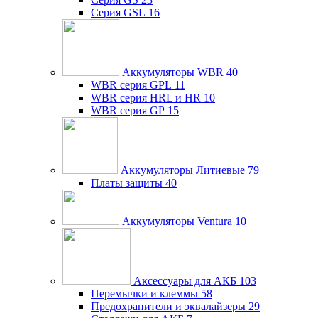
Серия GSL
16
Аккумуляторы WBR
40
WBR серия GPL
11
WBR серия HRL и HR
10
WBR серия GP
15
Аккумуляторы Литиевые
79
Платы защиты
40
Аккумуляторы Ventura
10
Аксессуары для АКБ
103
Перемычки и клеммы
58
Предохранители и эквалайзеры
29