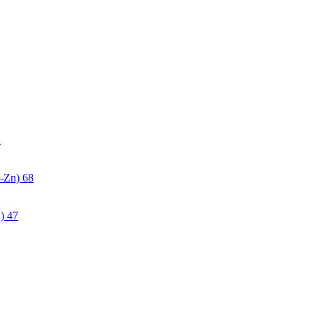
2
-Zn)
68
)
47