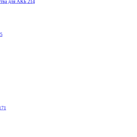
ства для АКБ
214
5
171