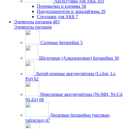
Аксессуары для АКБ
103
Перемычки и клеммы
58
Предохранители и эквалайзеры
29
Стеллажи для АКБ
7
Элементы питания
483
Элементы питания
Солевые батарейки
5
Щелочные (Алкалиновые) батарейки
30
Литий-ионные аккумуляторы (Li-Ion, Li-
Pol)
62
Никеливые аккумуляторы (Ni-MH, Ni-Cd,
Ni-Zn)
68
Дисковые батарейки (часовые,
таблетки)
47