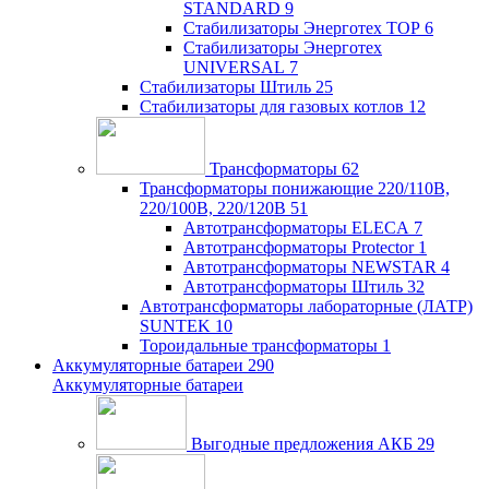
STANDARD
9
Стабилизаторы Энерготех TOP
6
Стабилизаторы Энерготех
UNIVERSAL
7
Стабилизаторы Штиль
25
Стабилизаторы для газовых котлов
12
Трансформаторы
62
Трансформаторы понижающие 220/110В,
220/100В, 220/120В
51
Автотрансформаторы ELECA
7
Автотрансформаторы Protector
1
Автотрансформаторы NEWSTAR
4
Автотрансформаторы Штиль
32
Автотрансформаторы лабораторные (ЛАТР)
SUNTEK
10
Тороидальные трансформаторы
1
Аккумуляторные батареи
290
Аккумуляторные батареи
Выгодные предложения АКБ
29