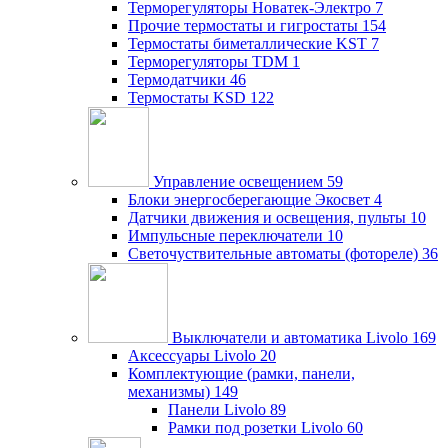
Терморегуляторы Новатек-Электро
7
Прочие термостаты и гигростаты
154
Термостаты биметаллические KST
7
Терморегуляторы TDM
1
Термодатчики
46
Термостаты KSD
122
Управление освещением
59
Блоки энергосберегающие Экосвет
4
Датчики движения и освещения, пульты
10
Импульсные переключатели
10
Светочуствительные автоматы (фотореле)
36
Выключатели и автоматика Livolo
169
Аксессуары Livolo
20
Комплектующие (рамки, панели,
механизмы)
149
Панели Livolo
89
Рамки под розетки Livolo
60