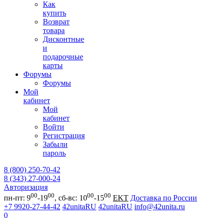
Как
купить
Возврат
товара
Дисконтные
и
подарочные
карты
Форумы
Форумы
Мой
кабинет
Мой
кабинет
Войти
Регистрация
Забыли
пароль
8 (800) 250-70-42
8 (343) 27-000-24
Авторизация
00
00
00
00
пн-пт: 9
-19
, сб-вс: 10
-15
EKT
Доставка по России
+7 9920-27-44-42
42unitaRU
42unitaRU
info@42unita.ru
0