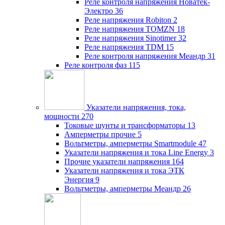
Реле контроля напряжения Новатек-
Электро
36
Реле напряжения Robiton
2
Реле напряжения TOMZN
18
Реле напряжения Sinotimer
32
Реле напряжения TDM
15
Реле контроля напряжения Меандр
31
Реле контроля фаз
115
Указатели напряжения, тока,
мощности
270
Токовые шунты и трансформаторы
13
Амперметры прочие
5
Вольтметры, амперметры Smartmodule
47
Указатели напряжения и тока Line Energy
3
Прочие указатели напряжения
164
Указатели напряжения и тока ЭТК
Энергия
9
Вольтметры, амперметры Меандр
26