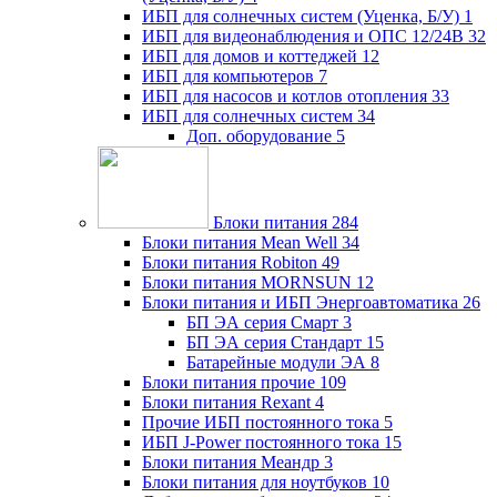
ИБП для солнечных систем (Уценка, Б/У)
1
ИБП для видеонаблюдения и ОПС 12/24В
32
ИБП для домов и коттеджей
12
ИБП для компьютеров
7
ИБП для насосов и котлов отопления
33
ИБП для солнечных систем
34
Доп. оборудование
5
Блоки питания
284
Блоки питания Mean Well
34
Блоки питания Robiton
49
Блоки питания MORNSUN
12
Блоки питания и ИБП Энергоавтоматика
26
БП ЭА серия Смарт
3
БП ЭА серия Стандарт
15
Батарейные модули ЭА
8
Блоки питания прочие
109
Блоки питания Rexant
4
Прочие ИБП постоянного тока
5
ИБП J-Power постоянного тока
15
Блоки питания Меандр
3
Блоки питания для ноутбуков
10