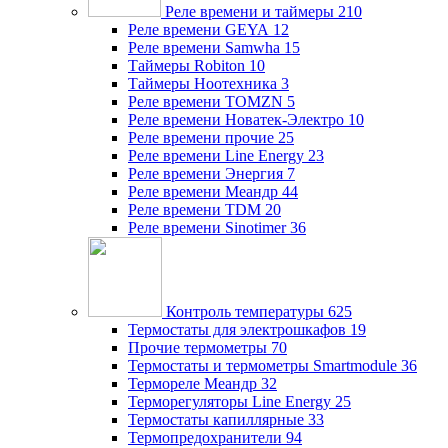
Реле времени и таймеры
210
Реле времени GEYA
12
Реле времени Samwha
15
Таймеры Robiton
10
Таймеры Ноотехника
3
Реле времени TOMZN
5
Реле времени Новатек-Электро
10
Реле времени прочие
25
Реле времени Line Energy
23
Реле времени Энергия
7
Реле времени Меандр
44
Реле времени TDM
20
Реле времени Sinotimer
36
Контроль температуры
625
Термостаты для электрошкафов
19
Прочие термометры
70
Термостаты и термометры Smartmodule
36
Термореле Меандр
32
Терморегуляторы Line Energy
25
Термостаты капиллярные
33
Термопредохранители
94