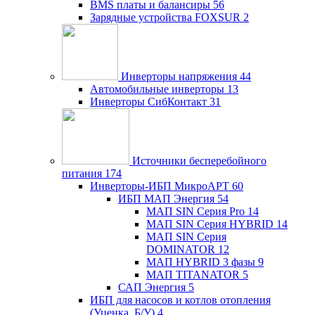
BMS платы и балансиры
56
Зарядные устройства FOXSUR
2
Инверторы напряжения
44
Автомобильные инверторы
13
Инверторы СибКонтакт
31
Источники бесперебойного
питания
174
Инверторы-ИБП МикроАРТ
60
ИБП МАП Энергия
54
МАП SIN Серия Pro
14
МАП SIN Серия HYBRID
14
МАП SIN Серия
DOMINATOR
12
МАП HYBRID 3 фазы
9
МАП TITANATOR
5
САП Энергия
5
ИБП для насосов и котлов отопления
(Уценка, Б/У)
4