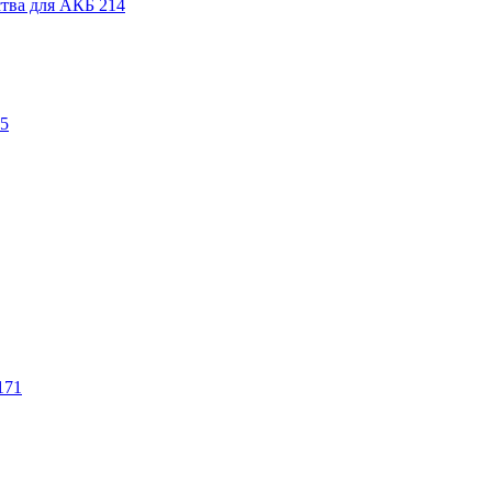
ства для АКБ
214
5
171