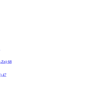
2
-Zn)
68
)
47