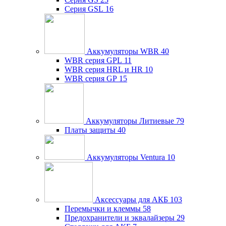
Серия GSL
16
Аккумуляторы WBR
40
WBR серия GPL
11
WBR серия HRL и HR
10
WBR серия GP
15
Аккумуляторы Литиевые
79
Платы защиты
40
Аккумуляторы Ventura
10
Аксессуары для АКБ
103
Перемычки и клеммы
58
Предохранители и эквалайзеры
29