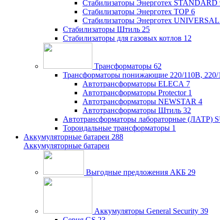
Стабилизаторы Энерготех STANDARD
Стабилизаторы Энерготех TOP
6
Стабилизаторы Энерготех UNIVERSAL
Стабилизаторы Штиль
25
Стабилизаторы для газовых котлов
12
Трансформаторы
62
Трансформаторы понижающие 220/110В, 220/
Автотрансформаторы ELECA
7
Автотрансформаторы Protector
1
Автотрансформаторы NEWSTAR
4
Автотрансформаторы Штиль
32
Автотрансформаторы лабораторные (ЛАТР)
Тороидальные трансформаторы
1
Аккумуляторные батареи
288
Аккумуляторные батареи
Выгодные предложения АКБ
29
Аккумуляторы General Security
39
Серия GS
23