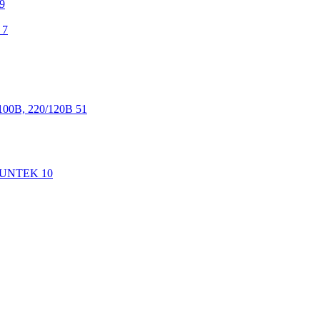
9
7
100В, 220/120В
51
 SUNTEK
10