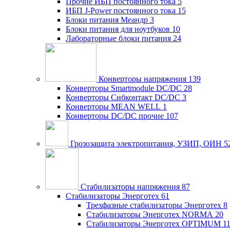
Прочие ИБП постоянного тока
5
ИБП J-Power постоянного тока
15
Блоки питания Меандр
3
Блоки питания для ноутбуков
10
Лабораторные блоки питания
24
Конверторы напряжения
139
Конверторы Smartmodule DC/DC
28
Конверторы Сибконтакт DC/DC
3
Конверторы MEAN WELL
1
Конверторы DC/DC прочие
107
Грозозащита электропитания, УЗИП, ОИН
5
Стабилизаторы напряжения
87
Стабилизаторы Энерготех
61
Трехфазные стабилизаторы Энерготех
8
Стабилизаторы Энерготех NORMA
20
Стабилизаторы Энерготех OPTIMUM
1