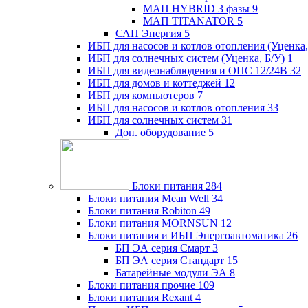
МАП HYBRID 3 фазы
9
МАП TITANATOR
5
САП Энергия
5
ИБП для насосов и котлов отопления (Уценка,
ИБП для солнечных систем (Уценка, Б/У)
1
ИБП для видеонаблюдения и ОПС 12/24В
32
ИБП для домов и коттеджей
12
ИБП для компьютеров
7
ИБП для насосов и котлов отопления
33
ИБП для солнечных систем
31
Доп. оборудование
5
Блоки питания
284
Блоки питания Mean Well
34
Блоки питания Robiton
49
Блоки питания MORNSUN
12
Блоки питания и ИБП Энергоавтоматика
26
БП ЭА серия Смарт
3
БП ЭА серия Стандарт
15
Батарейные модули ЭА
8
Блоки питания прочие
109
Блоки питания Rexant
4