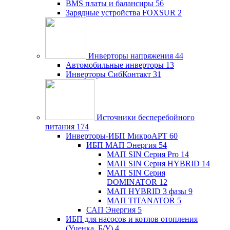
BMS платы и балансиры
56
Зарядные устройства FOXSUR
2
Инверторы напряжения
44
Автомобильные инверторы
13
Инверторы СибКонтакт
31
Источники бесперебойного
питания
174
Инверторы-ИБП МикроАРТ
60
ИБП МАП Энергия
54
МАП SIN Серия Pro
14
МАП SIN Серия HYBRID
14
МАП SIN Серия
DOMINATOR
12
МАП HYBRID 3 фазы
9
МАП TITANATOR
5
САП Энергия
5
ИБП для насосов и котлов отопления
(Уценка, Б/У)
4