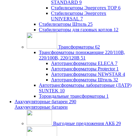
STANDARD
9
Стабилизаторы Энерготех TOP
6
Стабилизаторы Энерготех
UNIVERSAL
7
Стабилизаторы Штиль
25
Стабилизаторы для газовых котлов
12
Трансформаторы
62
Трансформаторы понижающие 220/110В,
220/100В, 220/120В
51
Автотрансформаторы ELECA
7
Автотрансформаторы Protector
1
Автотрансформаторы NEWSTAR
4
Автотрансформаторы Штиль
32
Автотрансформаторы лабораторные (ЛАТР)
SUNTEK
10
Тороидальные трансформаторы
1
Аккумуляторные батареи
290
Аккумуляторные батареи
Выгодные предложения АКБ
29