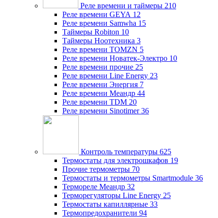
Реле времени и таймеры
210
Реле времени GEYA
12
Реле времени Samwha
15
Таймеры Robiton
10
Таймеры Ноотехника
3
Реле времени TOMZN
5
Реле времени Новатек-Электро
10
Реле времени прочие
25
Реле времени Line Energy
23
Реле времени Энергия
7
Реле времени Меандр
44
Реле времени TDM
20
Реле времени Sinotimer
36
Контроль температуры
625
Термостаты для электрошкафов
19
Прочие термометры
70
Термостаты и термометры Smartmodule
36
Термореле Меандр
32
Терморегуляторы Line Energy
25
Термостаты капиллярные
33
Термопредохранители
94