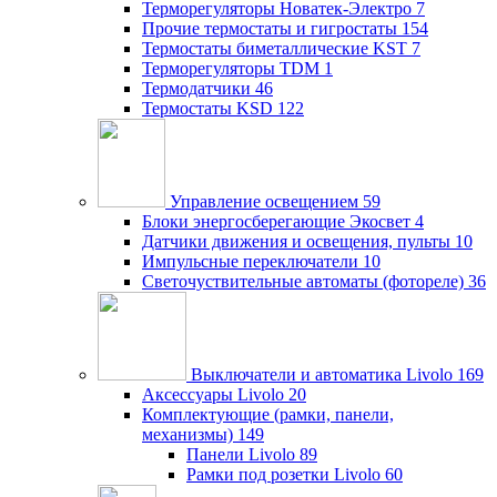
Терморегуляторы Новатек-Электро
7
Прочие термостаты и гигростаты
154
Термостаты биметаллические KST
7
Терморегуляторы TDM
1
Термодатчики
46
Термостаты KSD
122
Управление освещением
59
Блоки энергосберегающие Экосвет
4
Датчики движения и освещения, пульты
10
Импульсные переключатели
10
Светочуствительные автоматы (фотореле)
36
Выключатели и автоматика Livolo
169
Аксессуары Livolo
20
Комплектующие (рамки, панели,
механизмы)
149
Панели Livolo
89
Рамки под розетки Livolo
60