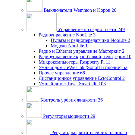
Выключатели Wemmon и Kopou
26
Управление по радио и сети
249
Радиоуправление NooLite
3
Пульты и радиопередатчики NooLite
2
Модули NooLite
1
Радио и Ethernet управление Мастеркит
2
Радиоуправление кран-балкой, тельфером
10
Микрокомпьютеры Raspberry Pi
11
Умный дом c eWeLink (Sonoff и прочие)
52
Прочее управление
66
Дистанционное управление EctoControl
2
Умный дом с Tuya, Smart life
103
Контроль уровня жидкости
36
Регуляторы мощности
29
Регуляторы двигателей постоянного