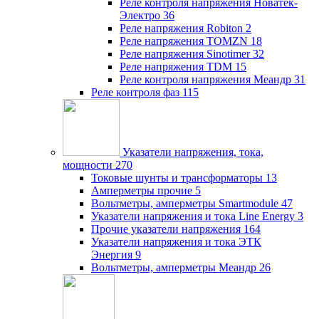
Реле контроля напряжения Новатек-
Электро
36
Реле напряжения Robiton
2
Реле напряжения TOMZN
18
Реле напряжения Sinotimer
32
Реле напряжения TDM
15
Реле контроля напряжения Меандр
31
Реле контроля фаз
115
Указатели напряжения, тока,
мощности
270
Токовые шунты и трансформаторы
13
Амперметры прочие
5
Вольтметры, амперметры Smartmodule
47
Указатели напряжения и тока Line Energy
3
Прочие указатели напряжения
164
Указатели напряжения и тока ЭТК
Энергия
9
Вольтметры, амперметры Меандр
26