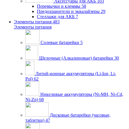
Аксессуары для АКБ
103
Перемычки и клеммы
58
Предохранители и эквалайзеры
29
Стеллажи для АКБ
7
Элементы питания
483
Элементы питания
Солевые батарейки
5
Щелочные (Алкалиновые) батарейки
30
Литий-ионные аккумуляторы (Li-Ion, Li-
Pol)
62
Никеливые аккумуляторы (Ni-MH, Ni-Cd,
Ni-Zn)
68
Дисковые батарейки (часовые,
таблетки)
47