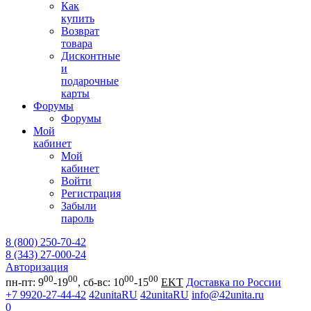
Как
купить
Возврат
товара
Дисконтные
и
подарочные
карты
Форумы
Форумы
Мой
кабинет
Мой
кабинет
Войти
Регистрация
Забыли
пароль
8 (800) 250-70-42
8 (343) 27-000-24
Авторизация
00
00
00
00
пн-пт: 9
-19
, сб-вс: 10
-15
EKT
Доставка по России
+7 9920-27-44-42
42unitaRU
42unitaRU
info@42unita.ru
0