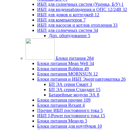
ИБП для солнечных систем (Уценка, Б/У)
1
ИБП для видеонаблюдения и ОПС 12/24В
32
ИБП для домов и коттеджей
12
ИБП для компьютеров
7
ИБП для насосов и котлов отопления
33
ИБП для солнечных систем
34
Доп. оборудование
5
Блоки питания
284
Блоки питания Mean Well
34
Блоки питания Robiton
49
Блоки питания MORNSUN
12
Блоки питания и ИБП Энергоавтоматика
26
БП ЭА серия Смарт
3
БП ЭА серия Стандарт
15
Батарейные модули ЭА
8
Блоки питания прочие
109
Блоки питания Rexant
4
Прочие ИБП постоянного тока
5
ИБП J-Power постоянного тока
15
Блоки питания Меандр
3
Блоки питания для ноутбуков
10