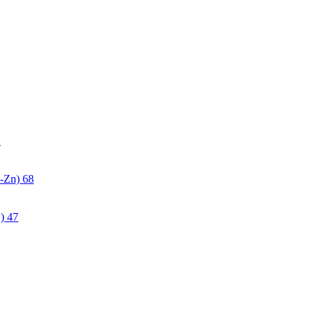
2
-Zn)
68
)
47