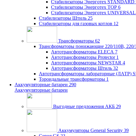
Стабилизаторы Энерготех STANDARD
Стабилизаторы Энерготех TOP
6
Стабилизаторы Энерготех UNIVERSAL
Стабилизаторы Штиль
25
Стабилизаторы для газовых котлов
12
Трансформаторы
62
Трансформаторы понижающие 220/110В, 220/
Автотрансформаторы ELECA
7
Автотрансформаторы Protector
1
Автотрансформаторы NEWSTAR
4
Автотрансформаторы Штиль
32
Автотрансформаторы лабораторные (ЛАТР)
Тороидальные трансформаторы
1
Аккумуляторные батареи
290
Аккумуляторные батареи
Выгодные предложения АКБ
29
Аккумуляторы General Security
39
Серия GS
23