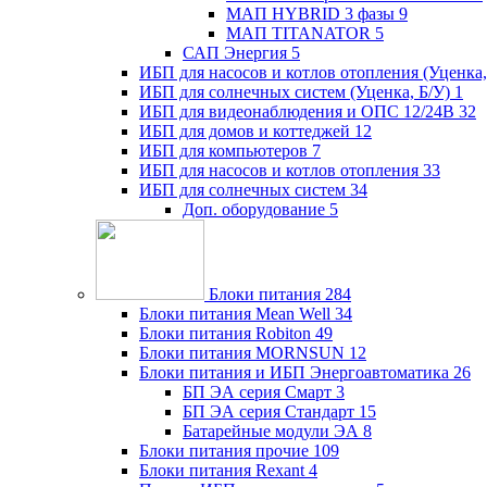
МАП HYBRID 3 фазы
9
МАП TITANATOR
5
САП Энергия
5
ИБП для насосов и котлов отопления (Уценка,
ИБП для солнечных систем (Уценка, Б/У)
1
ИБП для видеонаблюдения и ОПС 12/24В
32
ИБП для домов и коттеджей
12
ИБП для компьютеров
7
ИБП для насосов и котлов отопления
33
ИБП для солнечных систем
34
Доп. оборудование
5
Блоки питания
284
Блоки питания Mean Well
34
Блоки питания Robiton
49
Блоки питания MORNSUN
12
Блоки питания и ИБП Энергоавтоматика
26
БП ЭА серия Смарт
3
БП ЭА серия Стандарт
15
Батарейные модули ЭА
8
Блоки питания прочие
109
Блоки питания Rexant
4