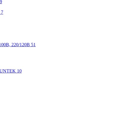
9
7
100В, 220/120В
51
 SUNTEK
10