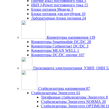
Прочие ИБП постоянного тока
5
ИБП J-Power постоянного тока
15
Блоки питания Меандр
3
Блоки питания для ноутбуков
10
Лабораторные блоки питания
24
Конверторы напряжения
139
Конверторы Smartmodule DC/DC
28
Конверторы Сибконтакт DC/DC
3
Конверторы MEAN WELL
1
Конверторы DC/DC прочие
107
Грозозащита электропитания, УЗИП, ОИН
5
Стабилизаторы напряжения
87
Стабилизаторы Энерготех
61
Трехфазные стабилизаторы Энерготех
8
Стабилизаторы Энерготех NORMA
20
Стабилизаторы Энерготех OPTIMUM
1