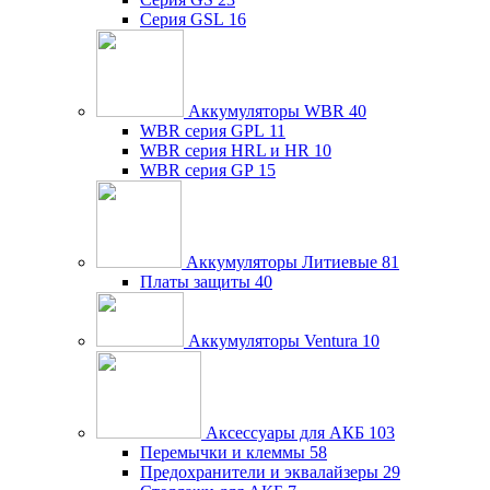
Серия GSL
16
Аккумуляторы WBR
40
WBR серия GPL
11
WBR серия HRL и HR
10
WBR серия GP
15
Аккумуляторы Литиевые
81
Платы защиты
40
Аккумуляторы Ventura
10
Аксессуары для АКБ
103
Перемычки и клеммы
58
Предохранители и эквалайзеры
29