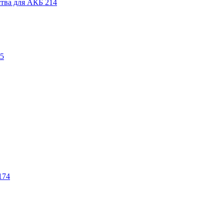
ства для АКБ
214
5
174