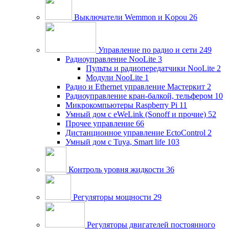
Выключатели Wemmon и Kopou
26
Управление по радио и сети
249
Радиоуправление NooLite
3
Пульты и радиопередатчики NooLite
2
Модули NooLite
1
Радио и Ethernet управление Мастеркит
2
Радиоуправление кран-балкой, тельфером
10
Микрокомпьютеры Raspberry Pi
11
Умный дом c eWeLink (Sonoff и прочие)
52
Прочее управление
66
Дистанционное управление EctoControl
2
Умный дом с Tuya, Smart life
103
Контроль уровня жидкости
36
Регуляторы мощности
29
Регуляторы двигателей постоянного