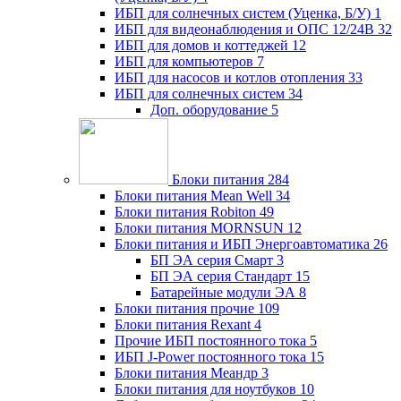
ИБП для солнечных систем (Уценка, Б/У)
1
ИБП для видеонаблюдения и ОПС 12/24В
32
ИБП для домов и коттеджей
12
ИБП для компьютеров
7
ИБП для насосов и котлов отопления
33
ИБП для солнечных систем
34
Доп. оборудование
5
Блоки питания
284
Блоки питания Mean Well
34
Блоки питания Robiton
49
Блоки питания MORNSUN
12
Блоки питания и ИБП Энергоавтоматика
26
БП ЭА серия Смарт
3
БП ЭА серия Стандарт
15
Батарейные модули ЭА
8
Блоки питания прочие
109
Блоки питания Rexant
4
Прочие ИБП постоянного тока
5
ИБП J-Power постоянного тока
15
Блоки питания Меандр
3
Блоки питания для ноутбуков
10