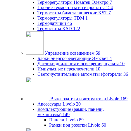
Терморегуляторы Новатек-Электро
7
Прочие термостаты и гигростаты
154
Термостаты биметаллические KST
7
Терморегуляторы TDM
1
Термодатчики
46
Термостаты KSD
122
Управление освещением
59
Блоки энергосберегающие Экосвет
4
Датчики движения и освещения, пульты
10
Импульсные переключатели
10
Светочуствительные автоматы (фотореле)
36
Выключатели и автоматика Livolo
169
Аксессуары Livolo
20
Комплектующие (рамки, панели,
механизмы)
149
Панели Livolo
89
Рамки под розетки Livolo
60