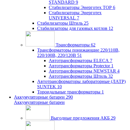
STANDARD
9
Стабилизаторы Энерготех TOP
6
Стабилизаторы Энерготех
UNIVERSAL
7
Стабилизаторы Штиль
25
Стабилизаторы для газовых котлов
12
Трансформаторы
62
Трансформаторы понижающие 220/110В,
220/100В, 220/120В
51
Автотрансформаторы ELECA
7
Автотрансформаторы Protector
1
Автотрансформаторы NEWSTAR
4
Автотрансформаторы Штиль
32
Автотрансформаторы лабораторные (ЛАТР)
SUNTEK
10
Тороидальные трансформаторы
1
Аккумуляторные батареи
290
Аккумуляторные батареи
Выгодные предложения АКБ
29