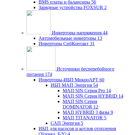
BMS платы и балансиры
56
Зарядные устройства FOXSUR
2
Инверторы напряжения
44
Автомобильные инверторы
13
Инверторы СибКонтакт
31
Источники бесперебойного
питания
174
Инверторы-ИБП МикроАРТ
60
ИБП МАП Энергия
54
МАП SIN Серия Pro
14
МАП SIN Серия HYBRID
14
МАП SIN Серия
DOMINATOR
12
МАП HYBRID 3 фазы
9
МАП TITANATOR
5
САП Энергия
5
ИБП для насосов и котлов отопления
(Уценка, Б/У)
4