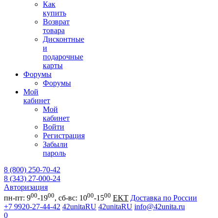
Как
купить
Возврат
товара
Дисконтные
и
подарочные
карты
Форумы
Форумы
Мой
кабинет
Мой
кабинет
Войти
Регистрация
Забыли
пароль
8 (800) 250-70-42
8 (343) 27-000-24
Авторизация
00
00
00
00
пн-пт: 9
-19
, сб-вс: 10
-15
EKT
Доставка по России
+7 9920-27-44-42
42unitaRU
42unitaRU
info@42unita.ru
0