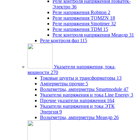
Реле контроля напряжения Новатек-
Электро
36
Реле напряжения Robiton
2
Реле напряжения TOMZN
18
Реле напряжения Sinotimer
32
Реле напряжения TDM
15
Реле контроля напряжения Меандр
31
Реле контроля фаз
115
Указатели напряжения, тока,
мощности
270
Токовые шунты и трансформаторы
13
Амперметры прочие
5
Вольтметры, амперметры Smartmodule
47
Указатели напряжения и тока Line Energy
3
Прочие указатели напряжения
164
Указатели напряжения и тока ЭТК
Энергия
9
Вольтметры, амперметры Меандр
26