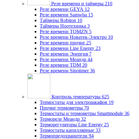
Реле времени и таймеры
210
Реле времени GEYA
12
Реле времени Samwha
15
Таймеры Robiton
10
Таймеры Ноотехника
3
Реле времени TOMZN
5
Реле времени Новатек-Электро
10
Реле времени прочие
25
Реле времени Line Energy
23
Реле времени Энергия
7
Реле времени Меандр
44
Реле времени TDM
20
Реле времени Sinotimer
36
Контроль температуры
625
Термостаты для электрошкафов
19
Прочие термометры
70
Термостаты и термометры Smartmodule
36
Термореле Меандр
32
Терморегуляторы Line Energy
25
Термостаты капиллярные
33
Термопредохранители
94