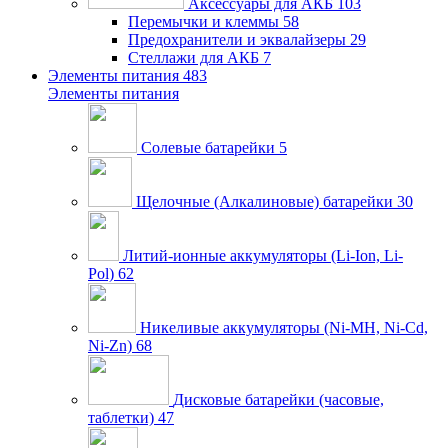
Аксессуары для АКБ
103
Перемычки и клеммы
58
Предохранители и эквалайзеры
29
Стеллажи для АКБ
7
Элементы питания
483
Элементы питания
Солевые батарейки
5
Щелочные (Алкалиновые) батарейки
30
Литий-ионные аккумуляторы (Li-Ion, Li-
Pol)
62
Никеливые аккумуляторы (Ni-MH, Ni-Cd,
Ni-Zn)
68
Дисковые батарейки (часовые,
таблетки)
47