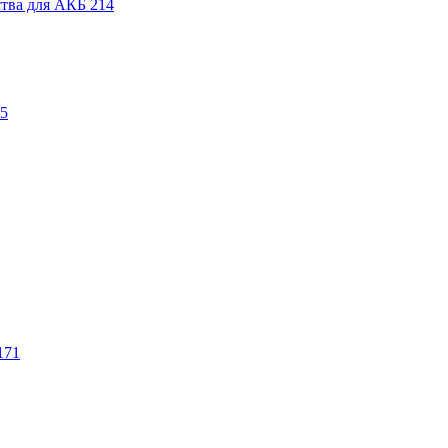
ства для АКБ
214
5
171