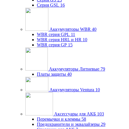
Серия GSL
16
Аккумуляторы WBR
40
WBR серия GPL
11
WBR серия HRL и HR
10
WBR серия GP
15
Аккумуляторы Литиевые
79
Платы защиты
40
Аккумуляторы Ventura
10
Аксессуары для АКБ
103
Перемычки и клеммы
58
Предохранители и эквалайзеры
29