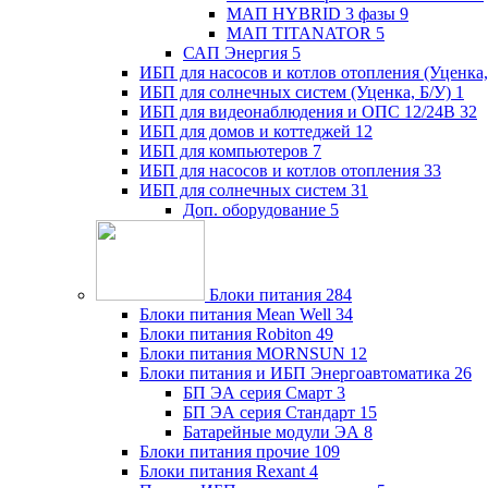
МАП HYBRID 3 фазы
9
МАП TITANATOR
5
САП Энергия
5
ИБП для насосов и котлов отопления (Уценка,
ИБП для солнечных систем (Уценка, Б/У)
1
ИБП для видеонаблюдения и ОПС 12/24В
32
ИБП для домов и коттеджей
12
ИБП для компьютеров
7
ИБП для насосов и котлов отопления
33
ИБП для солнечных систем
31
Доп. оборудование
5
Блоки питания
284
Блоки питания Mean Well
34
Блоки питания Robiton
49
Блоки питания MORNSUN
12
Блоки питания и ИБП Энергоавтоматика
26
БП ЭА серия Смарт
3
БП ЭА серия Стандарт
15
Батарейные модули ЭА
8
Блоки питания прочие
109
Блоки питания Rexant
4