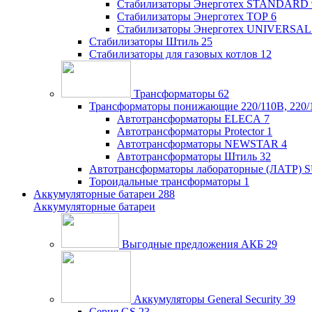
Стабилизаторы Энерготех STANDARD
Стабилизаторы Энерготех TOP
6
Стабилизаторы Энерготех UNIVERSAL
Стабилизаторы Штиль
25
Стабилизаторы для газовых котлов
12
Трансформаторы
62
Трансформаторы понижающие 220/110В, 220/
Автотрансформаторы ELECA
7
Автотрансформаторы Protector
1
Автотрансформаторы NEWSTAR
4
Автотрансформаторы Штиль
32
Автотрансформаторы лабораторные (ЛАТР)
Тороидальные трансформаторы
1
Аккумуляторные батареи
288
Аккумуляторные батареи
Выгодные предложения АКБ
29
Аккумуляторы General Security
39
Серия GS
23