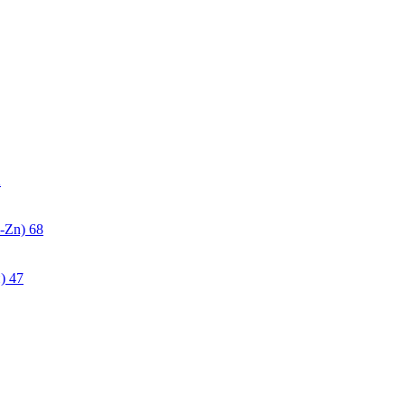
2
-Zn)
68
)
47