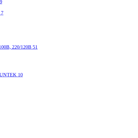
9
7
100В, 220/120В
51
 SUNTEK
10