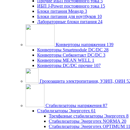
Прочие ИБП постоянного тока
5
ИБП J-Power постоянного тока
15
Блоки питания Меандр
3
Блоки питания для ноутбуков
10
Лабораторные блоки питания
24
Конверторы напряжения
139
Конверторы Smartmodule DC/DC
28
Конверторы Сибконтакт DC/DC
3
Конверторы MEAN WELL
1
Конверторы DC/DC прочие
107
Грозозащита электропитания, УЗИП, ОИН
5
Стабилизаторы напряжения
87
Стабилизаторы Энерготех
61
Трехфазные стабилизаторы Энерготех
8
Стабилизаторы Энерготех NORMA
20
Стабилизаторы Энерготех OPTIMUM
1