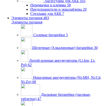
Аксессуары для АКБ
103
Перемычки и клеммы
58
Предохранители и эквалайзеры
29
Стеллажи для АКБ
7
Элементы питания
483
Элементы питания
Солевые батарейки
5
Щелочные (Алкалиновые) батарейки
30
Литий-ионные аккумуляторы (Li-Ion, Li-
Pol)
62
Никеливые аккумуляторы (Ni-MH, Ni-Cd,
Ni-Zn)
68
Дисковые батарейки (часовые,
таблетки)
47