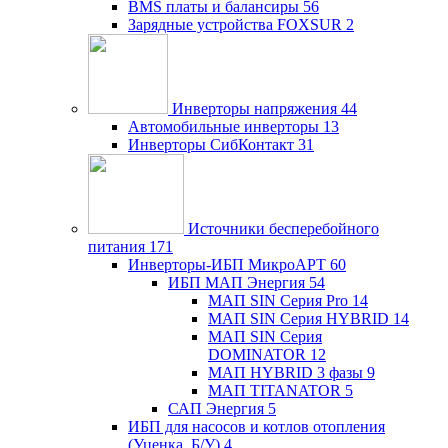
BMS платы и балансиры
56
Зарядные устройства FOXSUR
2
Инверторы напряжения
44
Автомобильные инверторы
13
Инверторы СибКонтакт
31
Источники бесперебойного
питания
171
Инверторы-ИБП МикроАРТ
60
ИБП МАП Энергия
54
МАП SIN Серия Pro
14
МАП SIN Серия HYBRID
14
МАП SIN Серия
DOMINATOR
12
МАП HYBRID 3 фазы
9
МАП TITANATOR
5
САП Энергия
5
ИБП для насосов и котлов отопления
(Уценка, Б/У)
4