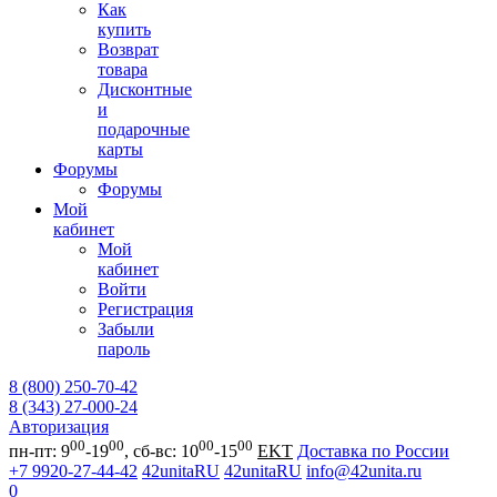
Как
купить
Возврат
товара
Дисконтные
и
подарочные
карты
Форумы
Форумы
Мой
кабинет
Мой
кабинет
Войти
Регистрация
Забыли
пароль
8 (800) 250-70-42
8 (343) 27-000-24
Авторизация
00
00
00
00
пн-пт: 9
-19
, сб-вс: 10
-15
EKT
Доставка по России
+7 9920-27-44-42
42unitaRU
42unitaRU
info@42unita.ru
0