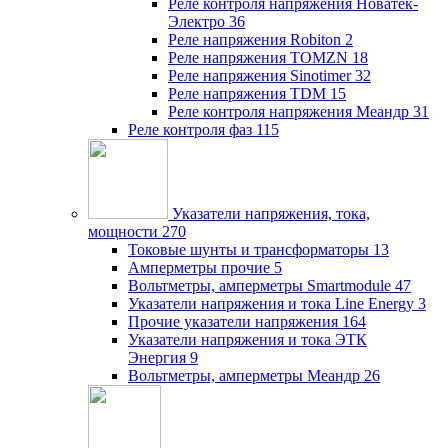
Реле контроля напряжения Новатек-
Электро
36
Реле напряжения Robiton
2
Реле напряжения TOMZN
18
Реле напряжения Sinotimer
32
Реле напряжения TDM
15
Реле контроля напряжения Меандр
31
Реле контроля фаз
115
Указатели напряжения, тока,
мощности
270
Токовые шунты и трансформаторы
13
Амперметры прочие
5
Вольтметры, амперметры Smartmodule
47
Указатели напряжения и тока Line Energy
3
Прочие указатели напряжения
164
Указатели напряжения и тока ЭТК
Энергия
9
Вольтметры, амперметры Меандр
26