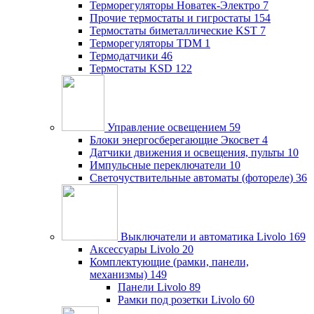
Терморегуляторы Новатек-Электро
7
Прочие термостаты и гигростаты
154
Термостаты биметаллические KST
7
Терморегуляторы TDM
1
Термодатчики
46
Термостаты KSD
122
Управление освещением
59
Блоки энергосберегающие Экосвет
4
Датчики движения и освещения, пульты
10
Импульсные переключатели
10
Светочуствительные автоматы (фотореле)
36
Выключатели и автоматика Livolo
169
Аксессуары Livolo
20
Комплектующие (рамки, панели,
механизмы)
149
Панели Livolo
89
Рамки под розетки Livolo
60