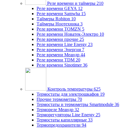
Реле времени и таймеры
210
Реле времени GEYA
12
Реле времени Samwha
15
Таймеры Robiton
10
Таймеры Ноотехника
3
Реле времени TOMZN
5
Реле времени Новатек-Электро
10
Реле времени прочие
25
Реле времени Line Energy
23
Реле времени Энергия
7
Реле времени Меандр
44
Реле времени TDM
20
Реле времени Sinotimer
36
Контроль температуры
625
Термостаты для электрошкафов
19
Прочие термометры
70
Термостаты и термометры Smartmodule
36
Термореле Меандр
32
Терморегуляторы Line Energy
25
Термостаты капиллярные
33
Термопредохранители
94