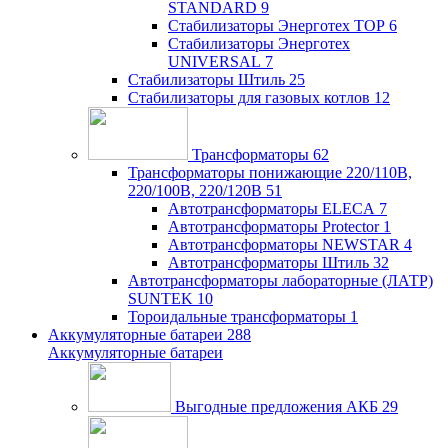
STANDARD
9
Стабилизаторы Энерготех TOP
6
Стабилизаторы Энерготех
UNIVERSAL
7
Стабилизаторы Штиль
25
Стабилизаторы для газовых котлов
12
Трансформаторы
62
Трансформаторы понижающие 220/110В,
220/100В, 220/120В
51
Автотрансформаторы ELECA
7
Автотрансформаторы Protector
1
Автотрансформаторы NEWSTAR
4
Автотрансформаторы Штиль
32
Автотрансформаторы лабораторные (ЛАТР)
SUNTEK
10
Тороидальные трансформаторы
1
Аккумуляторные батареи
288
Аккумуляторные батареи
Выгодные предложения АКБ
29