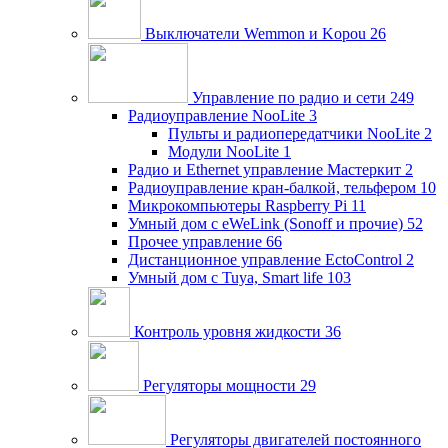
Выключатели Wemmon и Kopou
26
Управление по радио и сети
249
Радиоуправление NooLite
3
Пульты и радиопередатчики NooLite
2
Модули NooLite
1
Радио и Ethernet управление Мастеркит
2
Радиоуправление кран-балкой, тельфером
10
Микрокомпьютеры Raspberry Pi
11
Умный дом c eWeLink (Sonoff и прочие)
52
Прочее управление
66
Дистанционное управление EctoControl
2
Умный дом с Tuya, Smart life
103
Контроль уровня жидкости
36
Регуляторы мощности
29
Регуляторы двигателей постоянного