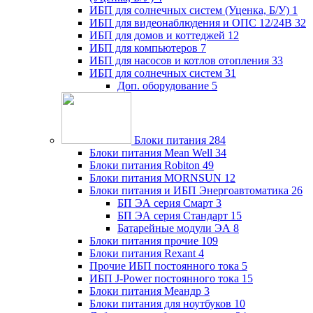
ИБП для солнечных систем (Уценка, Б/У)
1
ИБП для видеонаблюдения и ОПС 12/24В
32
ИБП для домов и коттеджей
12
ИБП для компьютеров
7
ИБП для насосов и котлов отопления
33
ИБП для солнечных систем
31
Доп. оборудование
5
Блоки питания
284
Блоки питания Mean Well
34
Блоки питания Robiton
49
Блоки питания MORNSUN
12
Блоки питания и ИБП Энергоавтоматика
26
БП ЭА серия Смарт
3
БП ЭА серия Стандарт
15
Батарейные модули ЭА
8
Блоки питания прочие
109
Блоки питания Rexant
4
Прочие ИБП постоянного тока
5
ИБП J-Power постоянного тока
15
Блоки питания Меандр
3
Блоки питания для ноутбуков
10