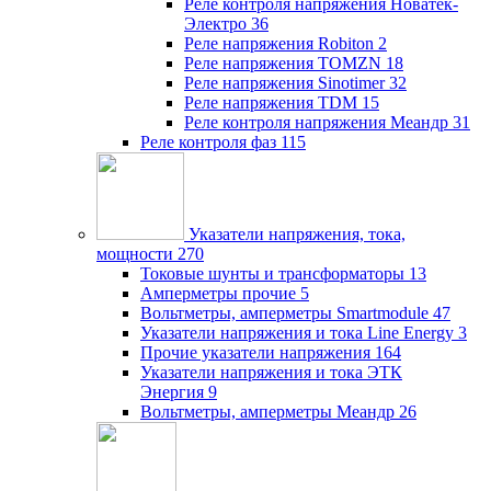
Реле контроля напряжения Новатек-
Электро
36
Реле напряжения Robiton
2
Реле напряжения TOMZN
18
Реле напряжения Sinotimer
32
Реле напряжения TDM
15
Реле контроля напряжения Меандр
31
Реле контроля фаз
115
Указатели напряжения, тока,
мощности
270
Токовые шунты и трансформаторы
13
Амперметры прочие
5
Вольтметры, амперметры Smartmodule
47
Указатели напряжения и тока Line Energy
3
Прочие указатели напряжения
164
Указатели напряжения и тока ЭТК
Энергия
9
Вольтметры, амперметры Меандр
26