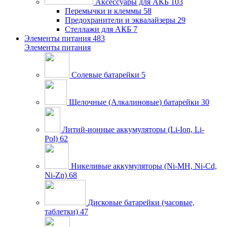
Аксессуары для АКБ
103
Перемычки и клеммы
58
Предохранители и эквалайзеры
29
Стеллажи для АКБ
7
Элементы питания
483
Элементы питания
Солевые батарейки
5
Щелочные (Алкалиновые) батарейки
30
Литий-ионные аккумуляторы (Li-Ion, Li-
Pol)
62
Никеливые аккумуляторы (Ni-MH, Ni-Cd,
Ni-Zn)
68
Дисковые батарейки (часовые,
таблетки)
47