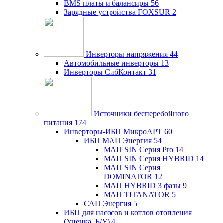
BMS платы и балансиры
56
Зарядные устройства FOXSUR
2
Инверторы напряжения
44
Автомобильные инверторы
13
Инверторы СибКонтакт
31
Источники бесперебойного
питания
174
Инверторы-ИБП МикроАРТ
60
ИБП МАП Энергия
54
МАП SIN Серия Pro
14
МАП SIN Серия HYBRID
14
МАП SIN Серия
DOMINATOR
12
МАП HYBRID 3 фазы
9
МАП TITANATOR
5
САП Энергия
5
ИБП для насосов и котлов отопления
(Уценка, Б/У)
4