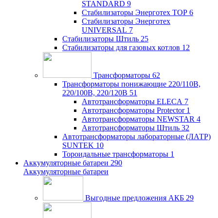
STANDARD
9
Стабилизаторы Энерготех TOP
6
Стабилизаторы Энерготех
UNIVERSAL
7
Стабилизаторы Штиль
25
Стабилизаторы для газовых котлов
12
Трансформаторы
62
Трансформаторы понижающие 220/110В,
220/100В, 220/120В
51
Автотрансформаторы ELECA
7
Автотрансформаторы Protector
1
Автотрансформаторы NEWSTAR
4
Автотрансформаторы Штиль
32
Автотрансформаторы лабораторные (ЛАТР)
SUNTEK
10
Тороидальные трансформаторы
1
Аккумуляторные батареи
290
Аккумуляторные батареи
Выгодные предложения АКБ
29