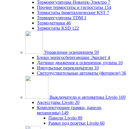
Терморегуляторы Новатек-Электро
7
Прочие термостаты и гигростаты
154
Термостаты биметаллические KST
7
Терморегуляторы TDM
1
Термодатчики
46
Термостаты KSD
122
Управление освещением
59
Блоки энергосберегающие Экосвет
4
Датчики движения и освещения, пульты
10
Импульсные переключатели
10
Светочуствительные автоматы (фотореле)
36
Выключатели и автоматика Livolo
169
Аксессуары Livolo
20
Комплектующие (рамки, панели,
механизмы)
149
Панели Livolo
89
Рамки под розетки Livolo
60