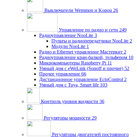
Выключатели Wemmon и Kopou
26
Управление по радио и сети
249
Радиоуправление NooLite
3
Пульты и радиопередатчики NooLite
2
Модули NooLite
1
Радио и Ethernet управление Мастеркит
2
Радиоуправление кран-балкой, тельфером
10
Микрокомпьютеры Raspberry Pi
11
Умный дом c eWeLink (Sonoff и прочие)
52
Прочее управление
66
Дистанционное управление EctoControl
2
Умный дом с Tuya, Smart life
103
Контроль уровня жидкости
36
Регуляторы мощности
29
Регуляторы двигателей постоянного