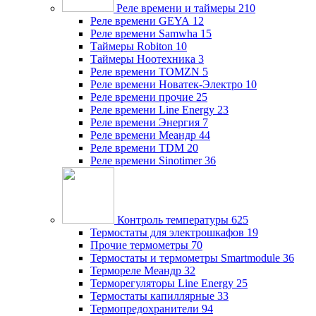
Реле времени и таймеры
210
Реле времени GEYA
12
Реле времени Samwha
15
Таймеры Robiton
10
Таймеры Ноотехника
3
Реле времени TOMZN
5
Реле времени Новатек-Электро
10
Реле времени прочие
25
Реле времени Line Energy
23
Реле времени Энергия
7
Реле времени Меандр
44
Реле времени TDM
20
Реле времени Sinotimer
36
Контроль температуры
625
Термостаты для электрошкафов
19
Прочие термометры
70
Термостаты и термометры Smartmodule
36
Термореле Меандр
32
Терморегуляторы Line Energy
25
Термостаты капиллярные
33
Термопредохранители
94