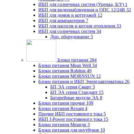
ИБП для солнечных систем (Уценка, Б/У)
1
ИБП для видеонаблюдения и ОПС 12/24В
32
ИБП для домов и коттеджей
12
ИБП для компьютеров
7
ИБП для насосов и котлов отопления
33
ИБП для солнечных систем
34
Доп. оборудование
5
Блоки питания
284
Блоки питания Mean Well
34
Блоки питания Robiton
49
Блоки питания MORNSUN
12
Блоки питания и ИБП Энергоавтоматика
26
БП ЭА серия Смарт
3
БП ЭА серия Стандарт
15
Батарейные модули ЭА
8
Блоки питания прочие
109
Блоки питания Rexant
4
Прочие ИБП постоянного тока
5
ИБП J-Power постоянного тока
15
Блоки питания Меандр
3
Блоки питания для ноутбуков
10