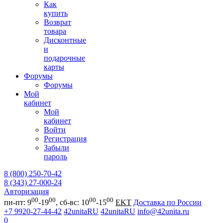
Как
купить
Возврат
товара
Дисконтные
и
подарочные
карты
Форумы
Форумы
Мой
кабинет
Мой
кабинет
Войти
Регистрация
Забыли
пароль
8 (800) 250-70-42
8 (343) 27-000-24
Авторизация
00
00
00
00
пн-пт: 9
-19
, сб-вс: 10
-15
EKT
Доставка по России
+7 9920-27-44-42
42unitaRU
42unitaRU
info@42unita.ru
0