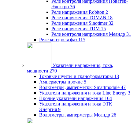
Реле контроля напряжения Новатек-
Электро
36
Реле напряжения Robiton
2
Реле напряжения TOMZN
18
Реле напряжения Sinotimer
32
Реле напряжения TDM
15
Реле контроля напряжения Меандр
31
Реле контроля фаз
115
Указатели напряжения, тока,
мощности
270
Токовые шунты и трансформаторы
13
Амперметры прочие
5
Вольтметры, амперметры Smartmodule
47
Указатели напряжения и тока Line Energy
3
Прочие указатели напряжения
164
Указатели напряжения и тока ЭТК
Энергия
9
Вольтметры, амперметры Меандр
26