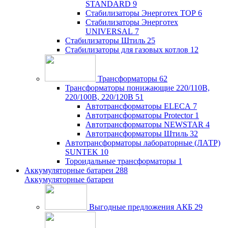
STANDARD
9
Стабилизаторы Энерготех TOP
6
Стабилизаторы Энерготех
UNIVERSAL
7
Стабилизаторы Штиль
25
Стабилизаторы для газовых котлов
12
Трансформаторы
62
Трансформаторы понижающие 220/110В,
220/100В, 220/120В
51
Автотрансформаторы ELECA
7
Автотрансформаторы Protector
1
Автотрансформаторы NEWSTAR
4
Автотрансформаторы Штиль
32
Автотрансформаторы лабораторные (ЛАТР)
SUNTEK
10
Тороидальные трансформаторы
1
Аккумуляторные батареи
288
Аккумуляторные батареи
Выгодные предложения АКБ
29