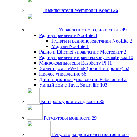
Выключатели Wemmon и Kopou
26
Управление по радио и сети
249
Радиоуправление NooLite
3
Пульты и радиопередатчики NooLite
2
Модули NooLite
1
Радио и Ethernet управление Мастеркит
2
Радиоуправление кран-балкой, тельфером
10
Микрокомпьютеры Raspberry Pi
11
Умный дом c eWeLink (Sonoff и прочие)
52
Прочее управление
66
Дистанционное управление EctoControl
2
Умный дом с Tuya, Smart life
103
Контроль уровня жидкости
36
Регуляторы мощности
29
Регуляторы двигателей постоянного