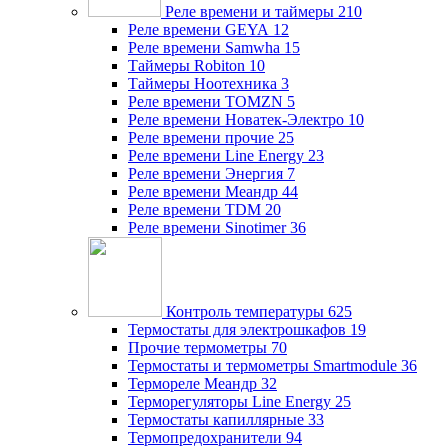
Реле времени и таймеры
210
Реле времени GEYA
12
Реле времени Samwha
15
Таймеры Robiton
10
Таймеры Ноотехника
3
Реле времени TOMZN
5
Реле времени Новатек-Электро
10
Реле времени прочие
25
Реле времени Line Energy
23
Реле времени Энергия
7
Реле времени Меандр
44
Реле времени TDM
20
Реле времени Sinotimer
36
Контроль температуры
625
Термостаты для электрошкафов
19
Прочие термометры
70
Термостаты и термометры Smartmodule
36
Термореле Меандр
32
Терморегуляторы Line Energy
25
Термостаты капиллярные
33
Термопредохранители
94