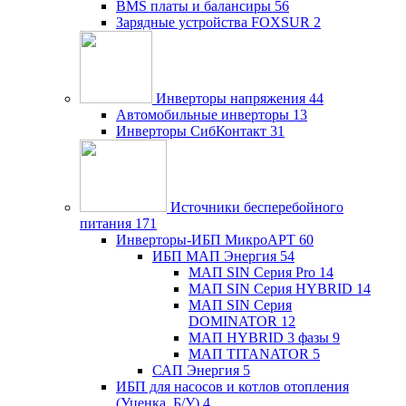
BMS платы и балансиры
56
Зарядные устройства FOXSUR
2
Инверторы напряжения
44
Автомобильные инверторы
13
Инверторы СибКонтакт
31
Источники бесперебойного
питания
171
Инверторы-ИБП МикроАРТ
60
ИБП МАП Энергия
54
МАП SIN Серия Pro
14
МАП SIN Серия HYBRID
14
МАП SIN Серия
DOMINATOR
12
МАП HYBRID 3 фазы
9
МАП TITANATOR
5
САП Энергия
5
ИБП для насосов и котлов отопления
(Уценка, Б/У)
4