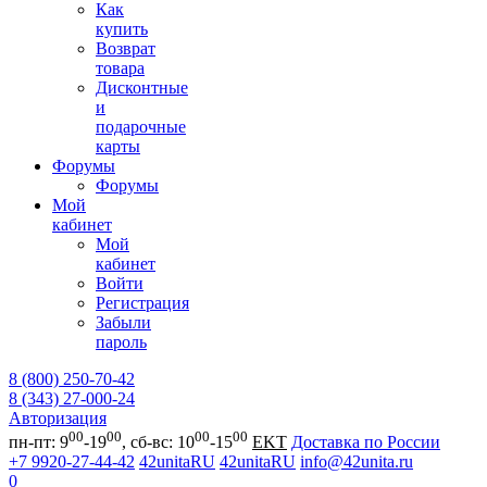
Как
купить
Возврат
товара
Дисконтные
и
подарочные
карты
Форумы
Форумы
Мой
кабинет
Мой
кабинет
Войти
Регистрация
Забыли
пароль
8 (800) 250-70-42
8 (343) 27-000-24
Авторизация
00
00
00
00
пн-пт: 9
-19
, сб-вс: 10
-15
EKT
Доставка по России
+7 9920-27-44-42
42unitaRU
42unitaRU
info@42unita.ru
0