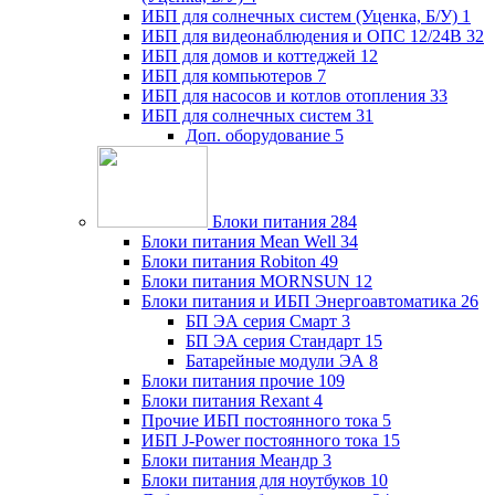
ИБП для солнечных систем (Уценка, Б/У)
1
ИБП для видеонаблюдения и ОПС 12/24В
32
ИБП для домов и коттеджей
12
ИБП для компьютеров
7
ИБП для насосов и котлов отопления
33
ИБП для солнечных систем
31
Доп. оборудование
5
Блоки питания
284
Блоки питания Mean Well
34
Блоки питания Robiton
49
Блоки питания MORNSUN
12
Блоки питания и ИБП Энергоавтоматика
26
БП ЭА серия Смарт
3
БП ЭА серия Стандарт
15
Батарейные модули ЭА
8
Блоки питания прочие
109
Блоки питания Rexant
4
Прочие ИБП постоянного тока
5
ИБП J-Power постоянного тока
15
Блоки питания Меандр
3
Блоки питания для ноутбуков
10