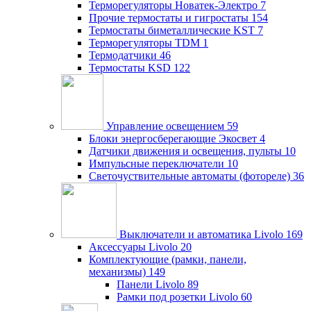
Терморегуляторы Новатек-Электро
7
Прочие термостаты и гигростаты
154
Термостаты биметаллические KST
7
Терморегуляторы TDM
1
Термодатчики
46
Термостаты KSD
122
Управление освещением
59
Блоки энергосберегающие Экосвет
4
Датчики движения и освещения, пульты
10
Импульсные переключатели
10
Светочуствительные автоматы (фотореле)
36
Выключатели и автоматика Livolo
169
Аксессуары Livolo
20
Комплектующие (рамки, панели,
механизмы)
149
Панели Livolo
89
Рамки под розетки Livolo
60