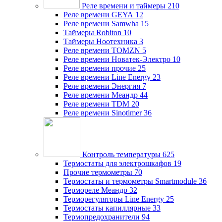
Реле времени и таймеры
210
Реле времени GEYA
12
Реле времени Samwha
15
Таймеры Robiton
10
Таймеры Ноотехника
3
Реле времени TOMZN
5
Реле времени Новатек-Электро
10
Реле времени прочие
25
Реле времени Line Energy
23
Реле времени Энергия
7
Реле времени Меандр
44
Реле времени TDM
20
Реле времени Sinotimer
36
Контроль температуры
625
Термостаты для электрошкафов
19
Прочие термометры
70
Термостаты и термометры Smartmodule
36
Термореле Меандр
32
Терморегуляторы Line Energy
25
Термостаты капиллярные
33
Термопредохранители
94