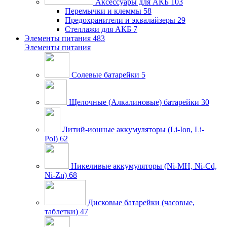
Аксессуары для АКБ
103
Перемычки и клеммы
58
Предохранители и эквалайзеры
29
Стеллажи для АКБ
7
Элементы питания
483
Элементы питания
Солевые батарейки
5
Щелочные (Алкалиновые) батарейки
30
Литий-ионные аккумуляторы (Li-Ion, Li-
Pol)
62
Никеливые аккумуляторы (Ni-MH, Ni-Cd,
Ni-Zn)
68
Дисковые батарейки (часовые,
таблетки)
47