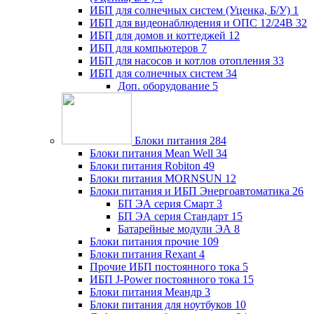
ИБП для солнечных систем (Уценка, Б/У)
1
ИБП для видеонаблюдения и ОПС 12/24В
32
ИБП для домов и коттеджей
12
ИБП для компьютеров
7
ИБП для насосов и котлов отопления
33
ИБП для солнечных систем
34
Доп. оборудование
5
Блоки питания
284
Блоки питания Mean Well
34
Блоки питания Robiton
49
Блоки питания MORNSUN
12
Блоки питания и ИБП Энергоавтоматика
26
БП ЭА серия Смарт
3
БП ЭА серия Стандарт
15
Батарейные модули ЭА
8
Блоки питания прочие
109
Блоки питания Rexant
4
Прочие ИБП постоянного тока
5
ИБП J-Power постоянного тока
15
Блоки питания Меандр
3
Блоки питания для ноутбуков
10