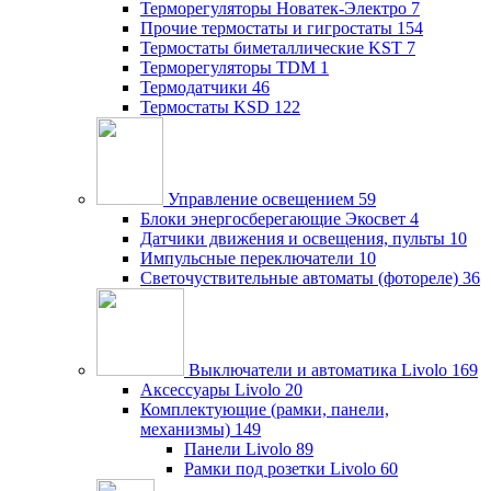
Терморегуляторы Новатек-Электро
7
Прочие термостаты и гигростаты
154
Термостаты биметаллические KST
7
Терморегуляторы TDM
1
Термодатчики
46
Термостаты KSD
122
Управление освещением
59
Блоки энергосберегающие Экосвет
4
Датчики движения и освещения, пульты
10
Импульсные переключатели
10
Светочуствительные автоматы (фотореле)
36
Выключатели и автоматика Livolo
169
Аксессуары Livolo
20
Комплектующие (рамки, панели,
механизмы)
149
Панели Livolo
89
Рамки под розетки Livolo
60