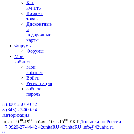
Как
купить
Возврат
товара
Дисконтные
и
подарочные
карты
Форумы
Форумы
Мой
кабинет
Мой
кабинет
Войти
Регистрация
Забыли
пароль
8 (800) 250-70-42
8 (343) 27-000-24
Авторизация
00
00
00
00
пн-пт: 9
-19
, сб-вс: 10
-15
EKT
Доставка по России
+7 9920-27-44-42
42unitaRU
42unitaRU
info@42unita.ru
0