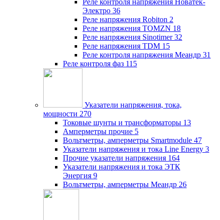
Реле контроля напряжения Новатек-
Электро
36
Реле напряжения Robiton
2
Реле напряжения TOMZN
18
Реле напряжения Sinotimer
32
Реле напряжения TDM
15
Реле контроля напряжения Меандр
31
Реле контроля фаз
115
Указатели напряжения, тока,
мощности
270
Токовые шунты и трансформаторы
13
Амперметры прочие
5
Вольтметры, амперметры Smartmodule
47
Указатели напряжения и тока Line Energy
3
Прочие указатели напряжения
164
Указатели напряжения и тока ЭТК
Энергия
9
Вольтметры, амперметры Меандр
26