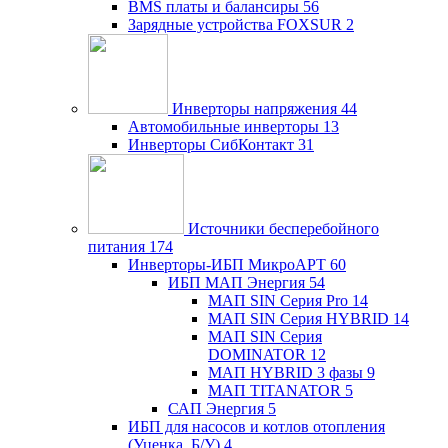
BMS платы и балансиры
56
Зарядные устройства FOXSUR
2
Инверторы напряжения
44
Автомобильные инверторы
13
Инверторы СибКонтакт
31
Источники бесперебойного
питания
174
Инверторы-ИБП МикроАРТ
60
ИБП МАП Энергия
54
МАП SIN Серия Pro
14
МАП SIN Серия HYBRID
14
МАП SIN Серия
DOMINATOR
12
МАП HYBRID 3 фазы
9
МАП TITANATOR
5
САП Энергия
5
ИБП для насосов и котлов отопления
(Уценка, Б/У)
4