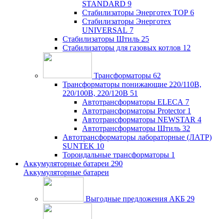
STANDARD
9
Стабилизаторы Энерготех TOP
6
Стабилизаторы Энерготех
UNIVERSAL
7
Стабилизаторы Штиль
25
Стабилизаторы для газовых котлов
12
Трансформаторы
62
Трансформаторы понижающие 220/110В,
220/100В, 220/120В
51
Автотрансформаторы ELECA
7
Автотрансформаторы Protector
1
Автотрансформаторы NEWSTAR
4
Автотрансформаторы Штиль
32
Автотрансформаторы лабораторные (ЛАТР)
SUNTEK
10
Тороидальные трансформаторы
1
Аккумуляторные батареи
290
Аккумуляторные батареи
Выгодные предложения АКБ
29