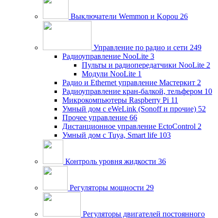
Выключатели Wemmon и Kopou
26
Управление по радио и сети
249
Радиоуправление NooLite
3
Пульты и радиопередатчики NooLite
2
Модули NooLite
1
Радио и Ethernet управление Мастеркит
2
Радиоуправление кран-балкой, тельфером
10
Микрокомпьютеры Raspberry Pi
11
Умный дом c eWeLink (Sonoff и прочие)
52
Прочее управление
66
Дистанционное управление EctoControl
2
Умный дом с Tuya, Smart life
103
Контроль уровня жидкости
36
Регуляторы мощности
29
Регуляторы двигателей постоянного