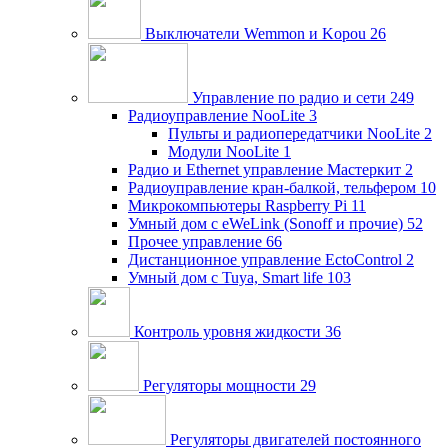
Выключатели Wemmon и Kopou
26
Управление по радио и сети
249
Радиоуправление NooLite
3
Пульты и радиопередатчики NooLite
2
Модули NooLite
1
Радио и Ethernet управление Мастеркит
2
Радиоуправление кран-балкой, тельфером
10
Микрокомпьютеры Raspberry Pi
11
Умный дом c eWeLink (Sonoff и прочие)
52
Прочее управление
66
Дистанционное управление EctoControl
2
Умный дом с Tuya, Smart life
103
Контроль уровня жидкости
36
Регуляторы мощности
29
Регуляторы двигателей постоянного