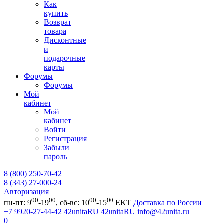
Как
купить
Возврат
товара
Дисконтные
и
подарочные
карты
Форумы
Форумы
Мой
кабинет
Мой
кабинет
Войти
Регистрация
Забыли
пароль
8 (800) 250-70-42
8 (343) 27-000-24
Авторизация
00
00
00
00
пн-пт: 9
-19
, сб-вс: 10
-15
EKT
Доставка по России
+7 9920-27-44-42
42unitaRU
42unitaRU
info@42unita.ru
0