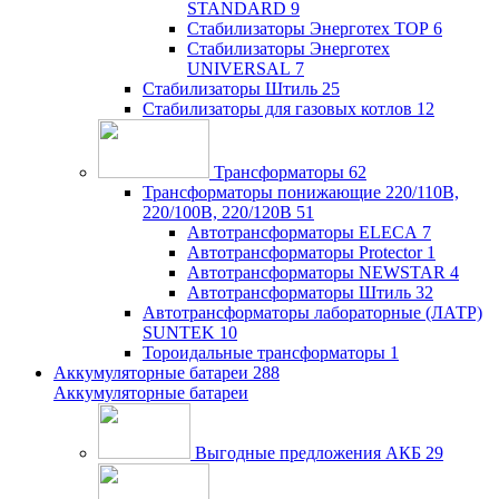
STANDARD
9
Стабилизаторы Энерготех TOP
6
Стабилизаторы Энерготех
UNIVERSAL
7
Стабилизаторы Штиль
25
Стабилизаторы для газовых котлов
12
Трансформаторы
62
Трансформаторы понижающие 220/110В,
220/100В, 220/120В
51
Автотрансформаторы ELECA
7
Автотрансформаторы Protector
1
Автотрансформаторы NEWSTAR
4
Автотрансформаторы Штиль
32
Автотрансформаторы лабораторные (ЛАТР)
SUNTEK
10
Тороидальные трансформаторы
1
Аккумуляторные батареи
288
Аккумуляторные батареи
Выгодные предложения АКБ
29