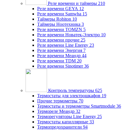
Реле времени и таймеры
210
Реле времени GEYA
12
Реле времени Samwha
15
Таймеры Robiton
10
Таймеры Ноотехника
3
Реле времени TOMZN
5
Реле времени Новатек-Электро
10
Реле времени прочие
25
Реле времени Line Energy
23
Реле времени Энергия
7
Реле времени Меандр
44
Реле времени TDM
20
Реле времени Sinotimer
36
Контроль температуры
625
Термостаты для электрошкафов
19
Прочие термометры
70
Термостаты и термометры Smartmodule
36
Термореле Меандр
32
Терморегуляторы Line Energy
25
Термостаты капиллярные
33
Термопредохранители
94