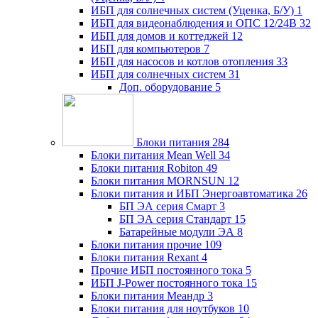
ИБП для солнечных систем (Уценка, Б/У)
1
ИБП для видеонаблюдения и ОПС 12/24В
32
ИБП для домов и коттеджей
12
ИБП для компьютеров
7
ИБП для насосов и котлов отопления
33
ИБП для солнечных систем
31
Доп. оборудование
5
Блоки питания
284
Блоки питания Mean Well
34
Блоки питания Robiton
49
Блоки питания MORNSUN
12
Блоки питания и ИБП Энергоавтоматика
26
БП ЭА серия Смарт
3
БП ЭА серия Стандарт
15
Батарейные модули ЭА
8
Блоки питания прочие
109
Блоки питания Rexant
4
Прочие ИБП постоянного тока
5
ИБП J-Power постоянного тока
15
Блоки питания Меандр
3
Блоки питания для ноутбуков
10