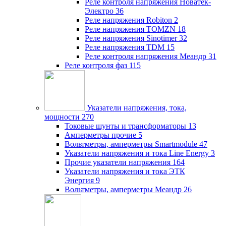
Реле контроля напряжения Новатек-
Электро
36
Реле напряжения Robiton
2
Реле напряжения TOMZN
18
Реле напряжения Sinotimer
32
Реле напряжения TDM
15
Реле контроля напряжения Меандр
31
Реле контроля фаз
115
Указатели напряжения, тока,
мощности
270
Токовые шунты и трансформаторы
13
Амперметры прочие
5
Вольтметры, амперметры Smartmodule
47
Указатели напряжения и тока Line Energy
3
Прочие указатели напряжения
164
Указатели напряжения и тока ЭТК
Энергия
9
Вольтметры, амперметры Меандр
26