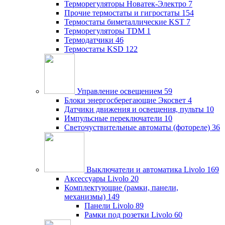
Терморегуляторы Новатек-Электро
7
Прочие термостаты и гигростаты
154
Термостаты биметаллические KST
7
Терморегуляторы TDM
1
Термодатчики
46
Термостаты KSD
122
Управление освещением
59
Блоки энергосберегающие Экосвет
4
Датчики движения и освещения, пульты
10
Импульсные переключатели
10
Светочуствительные автоматы (фотореле)
36
Выключатели и автоматика Livolo
169
Аксессуары Livolo
20
Комплектующие (рамки, панели,
механизмы)
149
Панели Livolo
89
Рамки под розетки Livolo
60