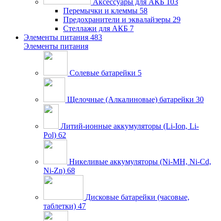
Аксессуары для АКБ
103
Перемычки и клеммы
58
Предохранители и эквалайзеры
29
Стеллажи для АКБ
7
Элементы питания
483
Элементы питания
Солевые батарейки
5
Щелочные (Алкалиновые) батарейки
30
Литий-ионные аккумуляторы (Li-Ion, Li-
Pol)
62
Никеливые аккумуляторы (Ni-MH, Ni-Cd,
Ni-Zn)
68
Дисковые батарейки (часовые,
таблетки)
47