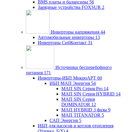
BMS платы и балансиры
56
Зарядные устройства FOXSUR
2
Инверторы напряжения
44
Автомобильные инверторы
13
Инверторы СибКонтакт
31
Источники бесперебойного
питания
171
Инверторы-ИБП МикроАРТ
60
ИБП МАП Энергия
54
МАП SIN Серия Pro
14
МАП SIN Серия HYBRID
14
МАП SIN Серия
DOMINATOR
12
МАП HYBRID 3 фазы
9
МАП TITANATOR
5
САП Энергия
5
ИБП для насосов и котлов отопления
(Уценка, Б/У)
4